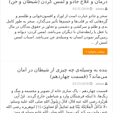
درمان و علاج جادو و لمس کردن (شیطان و جن)
03/31/2018
admin
سحر و جادو عبارت است از اوراد و افسون‌خوانی و طلسم و
گِره‌هایی که بر قلب‌ها و جسم‌ها تأثیر می‌گذارد. سحر به طور کامل
بدی و ظلم و سرکشی و دشمنی و تجاوز بر حقوق بندگان در مال
یا عقل یا رابطه‌شان با دیگران می‌باشد. لمس کردن: دیوانه و
زمین‌گیر نمودن انسان به وسیله‌ی جن می‌باشد. اسباب لمس
لمس از …
بیشتر بخوانید »
بنده به وسیله‌ی چه چیزی از شیطان در امان
می‌ماند؟ (قسمت چهاردهم)
03/25/2018
admin
قسمت چهاردهم – پاک سازی خانه از تصویر و مجسمه و سگ و
زنگ‌ها، تا اینکه فرشتگان وارد و شیاطین خارج گردند. عَنْ أَبِی
هُرَیْرَهَ رضی الله عنه قَالَ: قَالَ رَسُولُ اللهِ صلی الله علیه وسلم:
«لَا تَدْخُلُ الْمَلَائِکَهُ بَیْتًا فِیهِ تَمَاثِیلُ أَوْ تَصَاوِیرُ».[۱] ابوهریره رضی الله
عنه روایت می‌کند که رسول الله صلی الله علیه وسلم فرمود: