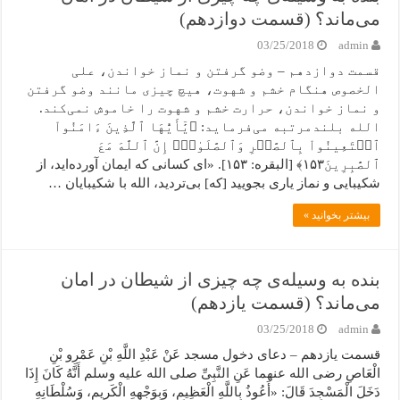
می‌ماند؟ (قسمت دوازدهم)
03/25/2018
admin
قسمت دوازدهم – وضو گرفتن و نماز خواندن، ‌علی
الخصوص هنگام خشم و شهوت، هیچ چیزی مانند وضو گرفتن
و نماز خواندن، حرارت خشم و شهوت را خاموش نمی‌کند.
الله بلندمرتبه می‌فرماید: ﴿یَٰٓأَیُّهَا ٱلَّذِینَ ءَامَنُواْ
ٱسۡتَعِینُواْ بِٱلصَّبۡرِ وَٱلصَّلَوٰهِۚ إِنَّ ٱللَّهَ مَعَ
ٱلصَّٰبِرِینَ١۵٣﴾ [البقره: ۱۵۳]. «ای کسانی که ایمان آورده‌اید، از
شکیبایی و نماز یاری بجویید [که] بی‌تردید، الله با شکیبایان …
بیشتر بخوانید »
بنده به وسیله‌ی چه چیزی از شیطان در امان
می‌ماند؟ (قسمت یازدهم)
03/25/2018
admin
قسمت یازدهم – دعای دخول مسجد عَنْ عَبْدِ اللَّهِ بْنِ عَمْرِو بْنِ
الْعَاصِ رضی الله عنهما عَنِ النَّبِیِّ صلی الله علیه وسلم أَنَّهُ کَانَ إِذَا
دَخَلَ الْمَسْجِدَ قَالَ: «أَعُوذُ بِاللَّهِ الْعَظِیمِ، وَبِوَجْهِهِ الْکَرِیمِ، وَسُلْطَانِهِ