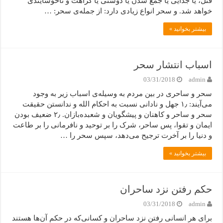
قتل، یا جدایی یا جمع شدن یا دوستی یا کراهت و ناخوشایندی
خواهد شد. و سحر انواع زیادی دارد: از جمله‌ی سحر: …
بیشتر بخوانید »
اسباب انتشار سحر
03/31/2018
admin
سحر و ساحری در بین مردم به وسیله‌ی اسباب زیر به وجود
می‌آیند: ۱٫ جهل و نادانی نسبت به احکام الله و ندانستن حقیقت
سحر و ساحر و کاهنان و پیشگویان و شعبده‌بازان. ۲٫ ضعیف بودن
ایمان و تقوا، پس ساحر، شرک را بر توحید و نافرمانی را بر طاعت
و دنیا را بر آخرت ترجیح می‌دهد، سپس سحر را …
بیشتر بخوانید »
حکم رفتن نزد ساحران
03/31/2018
admin
برای هر انسانی رفتن نزد ساحران و کسانی‌که در حکم آن‌ها هستند