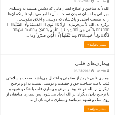
03/25/2018
admin
اللهﻷ به ساختن و اصلاح انسان‌هایی که دشمن هستند به وسیله‌ی
مهربانی و احسان نمودن نسبت به آن‌ها امر می‌نماید تا اینکه آن‌ها
را به طبیعت اصلی و پاک‌شان که دوستی و اخلاق نیکوست،
برگرداند، الله ﻷ می‌فرماید: ﴿وَلَا تَسۡتَوِی ٱلۡحَسَنَهُ وَلَا ٱلسَّیِّئَهُۚ
ٱدۡفَعۡ بِٱلَّتِی هِیَ أَحۡسَنُ فَإِذَا ٱلَّذِی بَیۡنَکَ وَبَیۡنَهُۥ عَدَٰوَهٞ
کَأَنَّهُۥ وَلِیٌّ حَمِیمٞ٣۴ وَمَا یُلَقَّىٰهَآ إِلَّا ٱلَّذِینَ صَبَرُواْ وَمَا …
بیشتر بخوانید »
بیماری‌های قلبی
03/25/2018
admin
بیماری قلبی خروج از سلامتی و اعتدال می‌باشد، صحت و سلامتی
قلب باعث شناخت حق و حقیقت و دوستی نسبت به او و ترجیح
دیگران بر الله خواهد بود. و مرض و بیماری قلب با شک و شبهه و
با ترجیح دادن دیگران بر الله ایجاد می‌شود. پس بیماری منافقان از
روی شک و شبهه می‌باشد و بیماری نافرمانان از …
بیشتر بخوانید »