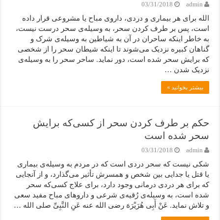
03/31/2018
admin
الله برای هر بیماری و دردی، داروی مباح یا مشروعی قرار داده
است، پس بر طرف کردن سحر، به وسیله‌ی سحر درست نیست،
به خاطر اینکه ساحران در آن به شیاطین به وسیله‌ی شرک و
گناهان کبیره نزدیک می‌شوند تا اینکه شیطان سحر را از شخصی
که برایش سحر شده است، دور نماید. ساحر سحر را به وسیله‌ی
نزدیک شدن …
بیشتر بخوانید »
حکم بر طرف کردن سحر از کسی‌که برایش
سحر شده است
03/31/2018
admin
شکی نیست که سحر دردی است که در مردم به وسیله‌ی بیماری
یا قتل یا جدایی بین شخص و همسرش تأثیر می‌گذارد، و از آنجایی
که برای هر دردی درمانی وجود دارد، برای علاج کسی‌که سحر
شده است، به وسیله‌ی رُقیه‌ی شرعی و داروهای مباح مفید سعی
و تلاش نماید. عَنْ أَبِی هُرَیْرَهَ رضی الله عنه عَنِ النَّبِیِّ صلی الله …