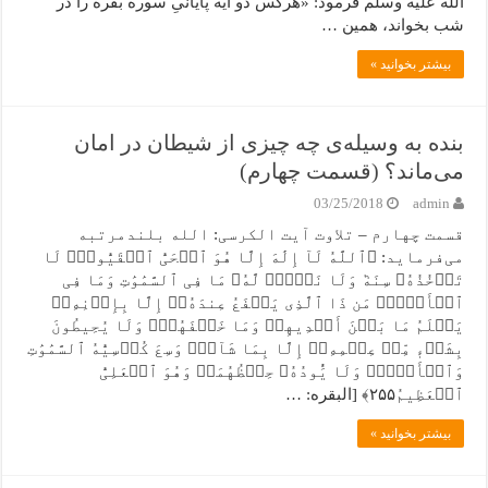
الله علیه وسلم فرمود: «هرکس دو آیه پایانیِ سوره بقره را در
شب بخواند، همین …
بیشتر بخوانید »
بنده به وسیله‌ی چه چیزی از شیطان در امان
می‌ماند؟ (قسمت چهارم)
03/25/2018
admin
قسمت چهارم – تلاوت آیت الکرسی: الله بلندمرتبه
می‌فرماید: ﴿ٱللَّهُ لَآ إِلَٰهَ إِلَّا هُوَ ٱلۡحَیُّ ٱلۡقَیُّومُۚ لَا
تَأۡخُذُهُۥ سِنَهٞ وَلَا نَوۡمٞۚ لَّهُۥ مَا فِی ٱلسَّمَٰوَٰتِ وَمَا فِی
ٱلۡأَرۡضِۗ مَن ذَا ٱلَّذِی یَشۡفَعُ عِندَهُۥٓ إِلَّا بِإِذۡنِهِۦۚ
یَعۡلَمُ مَا بَیۡنَ أَیۡدِیهِمۡ وَمَا خَلۡفَهُمۡۖ وَلَا یُحِیطُونَ
بِشَیۡءٖ مِّنۡ عِلۡمِهِۦٓ إِلَّا بِمَا شَآءَۚ وَسِعَ کُرۡسِیُّهُ ٱلسَّمَٰوَٰتِ
وَٱلۡأَرۡضَۖ وَلَا یَ‍ُٔودُهُۥ حِفۡظُهُمَاۚ وَهُوَ ٱلۡعَلِیُّ
ٱلۡعَظِیمُ٢۵۵﴾ [البقره: …
بیشتر بخوانید »