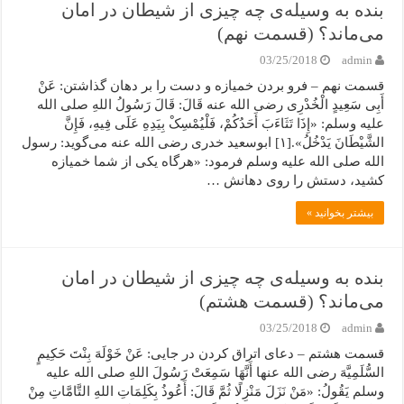
بنده به وسیله‌ی چه چیزی از شیطان در امان
می‌ماند؟ (قسمت نهم)
03/25/2018
admin
قسمت نهم – فرو بردن خمیازه و دست را بر دهان گذاشتن: عَنْ
أَبِی سَعِیدٍ الْخُدْرِی رضی الله عنه قَالَ: قَالَ رَسُولُ اللهِ صلی الله
علیه وسلم: «إِذَا تَثَاءَبَ أَحَدُکُمْ، فَلْیُمْسِکْ بِیَدِهِ عَلَى فِیهِ، فَإِنَّ
الشَّیْطَانَ یَدْخُلُ».[۱] ابوسعید خدری رضی الله عنه می‌گوید: رسول
الله صلی الله علیه وسلم فرمود: «هرگاه یکی از شما خمیازه
کشید، دستش را روی دهانش …
بیشتر بخوانید »
بنده به وسیله‌ی چه چیزی از شیطان در امان
می‌ماند؟ (قسمت هشتم)
03/25/2018
admin
قسمت هشتم – دعای اتراق کردن در جایی: عَنْ خَوْلَهَ بِنْتَ حَکِیمٍ
السُّلَمِیَّهَ رضی الله عنها أَنَّهَا سَمِعَتْ رَسُولَ اللهِ صلی الله علیه
وسلم یَقُولُ: «مَنْ نَزَلَ مَنْزِلًا ثُمَّ قَالَ: أَعُوذُ بِکَلِمَاتِ اللهِ التَّامَّاتِ مِنْ