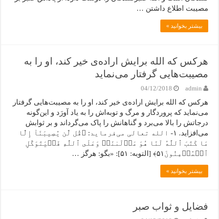
مصیبت اطلاع داشتن …
بیشتر بخوانید »
هرکس که الله برایش اراده‌ی خیر کند، او را به
مصیبت‌هایی گرفتار می‌نماید
04/12/2018
admin
هرکس که الله برایش اراده‌ی خیر کند، او را به مصیبت‌هایی گرفتار
می‌نماید که پروردگار و مرگ و توبه‌اش را به یاد آورَد و این‌گونه
درجاتش را بالا می‌برد و گناهانش را پاک می‌گرداند و بر ثوابش
می‌افزاید. ۱- الله تعالی می‌فرماید: ﴿قُل لَّن یُصِیبَنَآ إِلَّا
مَا کَتَبَ ٱللَّهُ لَنَا هُوَ مَوۡلَىٰنَاۚ وَعَلَى ٱللَّهِ فَلۡیَتَوَکَّلِ
ٱلۡمُؤۡمِنُونَ۵١﴾ [التوبه: ۵۱]: «بگو: هرگز …
بیشتر بخوانید »
فضایل و ثواب صبر