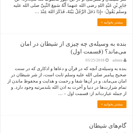
جَابِرِ بْنِ عَبْدِ اللهِ رضی الله عنهما أَنَّهُ سَمِعَ النَّبِیَّ صلی الله علیه
وسلم یَقُولُ: «إِذَا دَخَلَ الرَّجُلُ بَیْتَهُ، فَذَکَرَ اللهَ عِنْدَ …
بیشتر بخوانید »
بنده به وسیله‌ی چه چیزی از شیطان در امان
می‌ماند؟ (قسمت اول)
03/25/2018
admin
بنده به وسیله‌ی آنچه که در قرآن و دعاها و اذکاری که در سنت
صحیح پیامبر صلی الله علیه وسلم ثابت است، از شر شیطان در
امان می‌ماند، و در آن‌ها شفا و رحمت و هدایت و محفوظ ماندن از
تمام شرارت‌ها در دنیا و آخرت به اذن الله بلندمرتبه وجود دارد. و
از جمله عبارت‌اند از: قسمت اول – …
بیشتر بخوانید »
گام‌های شیطان