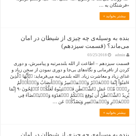
«فرشتگان به …
بیشتر بخوانید »
بنده به وسیله‌ی چه چیزی از شیطان در امان
می‌ماند؟ (قسمت سیزدهم)
03/25/2018
admin
قسمت سیزدهم – اطاعت از الله بلندمرتبه و پیامبرش، و دوری
کردن از نافرمانی و نگاه‌های بی‌جا و دوری نمودن از سخن زیاد و
غذای زیاد و معاشرت زیاد. الله بلندمرتبه می‌فرماید: ﴿یَٰٓأَیُّهَا ٱلَّذِینَ
ءَامَنُوٓاْ إِنَّمَا ٱلۡخَمۡرُ وَٱلۡمَیۡسِرُ وَٱلۡأَنصَابُ وَٱلۡأَزۡلَٰمُ
رِجۡسٞ مِّنۡ عَمَلِ ٱلشَّیۡطَٰنِ فَٱجۡتَنِبُوهُ لَعَلَّکُمۡ تُفۡلِحُونَ٩٠ إِنَّمَا
یُرِیدُ ٱلشَّیۡطَٰنُ أَن یُوقِعَ بَیۡنَکُمُ ٱلۡعَدَٰوَهَ وَٱلۡبَغۡضَآءَ فِی
ٱلۡخَمۡرِ وَٱلۡمَیۡسِرِ وَیَصُدَّکُمۡ عَن …
بیشتر بخوانید »
بنده به وسیله‌ی چه چیزی از شیطان در امان