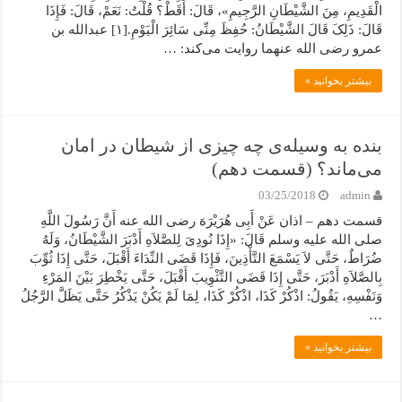
الْقَدِیمِ، مِنَ الشَّیْطَانِ الرَّجِیمِ»، قَالَ: أَقَطْ؟ قُلْتُ: نَعَمْ، قَالَ: فَإِذَا
قَالَ: ذَلِکَ قَالَ الشَّیْطَانُ: حُفِظَ مِنِّی سَائِرَ الْیَوْمِ.[۱] عبدالله بن
عمرو رضی الله عنهما روایت می‌کند: …
بیشتر بخوانید »
بنده به وسیله‌ی چه چیزی از شیطان در امان
می‌ماند؟ (قسمت دهم)
03/25/2018
admin
قسمت دهم – اذان عَنْ أَبِی هُرَیْرَهَ رضی الله عنه أَنَّ رَسُولَ اللَّهِ
صلی الله علیه وسلم قَالَ: «إِذَا نُودِیَ لِلصَّلاَهِ أَدْبَرَ الشَّیْطَانُ، وَلَهُ
ضُرَاطٌ، حَتَّى لاَ یَسْمَعَ التَّأْذِینَ، فَإِذَا قَضَى النِّدَاءَ أَقْبَلَ، حَتَّى إِذَا ثُوِّبَ
بِالصَّلاَهِ أَدْبَرَ، حَتَّى إِذَا قَضَى التَّثْوِیبَ أَقْبَلَ، حَتَّى یَخْطِرَ بَیْنَ المَرْءِ
وَنَفْسِهِ، یَقُولُ: اذْکُرْ کَذَا، اذْکُرْ کَذَا، لِمَا لَمْ یَکُنْ یَذْکُرُ حَتَّى یَظَلَّ الرَّجُلُ
…
بیشتر بخوانید »