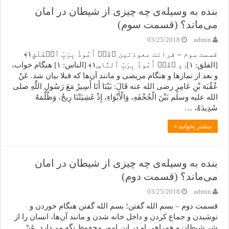
بنده به وسیله‌ی چه چیزی از شیطان در امان
می‌ماند؟ (قسمت سوم)
03/25/2018
admin
قسمت سوم – قرائت معوذتین ﴿قُلۡ أَعُوذُ بِرَبِّ ٱلۡفَلَقِ١﴾
[الفلق: ۱]. و ﴿قُلۡ أَعُوذُ بِرَبِّ ٱلنَّاسِ١﴾ [الناس: ۱] هنگام خواب،
و بعد از نمازها و هنگام مریضی و مانند آن‌ها که قبلا بیان شد. عَنْ
عُقْبَهَ بْنِ عَامِرٍ رضی الله عنه قَالَ: بَیْنَا أَنَا أَسِیرُ مَعَ رَسُولِ اللَّهِ صلی
الله علیه وسلم بَیْنَ الْجُحْفَهِ، وَالْأَبْوَاءِ، إِذْ غَشِیَتْنَا رِیحٌ، وَظُلْمَهٌ
شَدِیدَهٌ، …
بیشتر بخوانید »
بنده به وسیله‌ی چه چیزی از شیطان در امان
می‌ماند؟ (قسمت دوم)
03/25/2018
admin
قسمت دوم – بسم الله گفتن؛ بسم الله گفتن هنگام خوردن و
نوشیدن و جماع کردن و داخل خانه شدن و مانند آن‌ها، انسان را از
شر شیطان و همراهی او در این امور محفوظ نگه می‌دارد. عَنْ