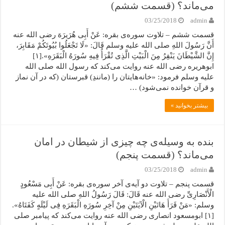
می‌ماند؟ (قسمت ششم)
03/25/2018
admin
قسمت ششم – تلاوت سوره‌ی بقره: عَنْ أَبِی هُرَیرَهَ رضی الله عنه
أَنَّ رَسُولَ اللهِ صلی الله علیه وسلم قَالَ: «لَا تَجْعَلُوا بُیُوتَکُمْ مَقَابِرَ،
إِنَّ الشَّیْطَانَ یَنْفِرُ مِنَ الْبَیْتِ الَّذِی تُقْرَأُ فِیهِ سُورَهُ الْبَقَرَهِ».[۱]
ابوهریره رضی الله عنه روایت می‌کند که رسول الله صلی الله
علیه وسلم فرمود: «خانه‌هایتان را (مانندِ) قبرستان (که در آن نماز
و قرآن خوانده نمی‌شود) …
بیشتر بخوانید »
بنده به وسیله‌ی چه چیزی از شیطان در امان
می‌ماند؟ (قسمت پنجم)
03/25/2018
admin
قسمت پنجم – تلاوت دو آیه‌ی آخر سوره‌ی بقره: عَنْ أَبِی مَسْعُودٍ
الْأَنْصَارِیِّ رضی الله عنه قَالَ: قَالَ رَسُولُ اللهِ صلی الله علیه
وسلم: «مَنْ قَرَأَ هَاتَیْنِ الْآیَتَیْنِ مِنْ آخِرِ سُورَهِ الْبَقَرَهِ فِی لَیْلَهٍ کَفَتَاهُ».
[۱] ابومسعود انصاری رضی الله عنه روایت می‌کند که پیامبر صلی