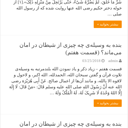
شَرِّ مَا خَلَقَ، لَمْ یَضُرَّهُ شَیْءٌ، حَتَّى یَرْتَحِلَ مِنْ مَنْزِلِهِ ذَلِکَ».[۱] از
خوله دختر حکیم رضی الله عنها روایت شده که از رسول الله
صلی …
بیشتر بخوانید »
بنده به وسیله‌ی چه چیزی از شیطان در امان
می‌ماند؟ (قسمت هفتم)
03/25/2018
admin
قسمت هفتم – زیاد ذکر و یاد نمودن الله بلندمرتبه به وسیله‌ی
تلاوت قرآن و گفتن سبحان الله، الحمدلله، الله اکبر، و لاحول و
لاقوه الا بالله، و مانند آن‌ها از اعمال صالح. عَنْ أَبِی هُرَیْرَهَ رضی
الله عنه أَنَّ رَسُولَ اللهِ صلی الله علیه وسلم قَالَ: «مَنْ قَالَ: لَا إِلَهَ
إِلَّا اللهُ وَحْدَهُ لَا شَرِیکَ لَهُ، لَهُ الْمُلْکُ وَلَهُ …
بیشتر بخوانید »
بنده به وسیله‌ی چه چیزی از شیطان در امان