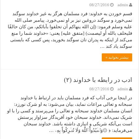
08/27/2016
admin
قسم خوردن به خداوند: فرد مسلمان هرگز به غیر خداوند سوگند
نمی‌خورد و سوگند دروغین نیز بر او نمی‌خورد. پیامبر صلی الله
علیه وسلم فرمود: (إن الله ینهاکم أن تحلفوا بآبائکم، من کان حالفًا
فلیحلف بالله أو لیصمت) [متفق علیه] یعنی: «خداوند شما را منع
می‌کند از اینکه به پدران تان سوگند بخورید، پس کسی که بایستی
سوگند یاد کند …
بیشتر بخوانید »
ادب در رابطه با خداوند (۲)
08/27/2016
admin
در اینجا برخی آداب که فرد مسلمان باید در ارتباط با خداوند
سبحانه و تعالی مراعات نماید، بیان می‌شود: به او شرک نورزد:
انسان مسلمان خداوند سبحانه و تعالی را می‌پرستد و کسی را با او
شریک نمی‌داند. خداوند سبحان خود آفریدگار سزاوار پرستش
است بی‌آنکه شریکی و انبازی داشته باشد. خداوند سبحان
می‌فرماید: ﴿ ۞وَٱعۡبُدُواْ ٱللَّهَ وَلَا تُشۡرِکُواْ بِهِۦ …