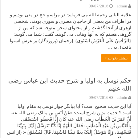
09/07/2016
admin
علامه البانی رحمه الله می فرماید: در مراسم حج در منی بودیم و
در اطراف من بعضی از حاجیان مصری و سوری بودند، شخصی
ازهری از آنجا گذشت و از محتوای سخن متوجه شد که من از
گروهی هستم که به آنها وهابی می گویند. گفت: شما می گویید:
{الرَّحْمَنُ عَلَى الْعَرْشِ اسْتَوَى} {رحمان (پروردگار) بر عرش استوا
یافت}. به …
بیشتر بخوانید »
حکم توسل به اولیا و شرح حدیث ابن عباس رضی
الله عنهم
09/07/2016
admin
آیا این حدیث صحیح است؟ آیا بیانگر جواز توسل به مقام اولیا
است؟ حدیث بدین شرح است: «عَنْ أَنَسٍ بن مالک رضی الله عنه
أَنَّ عُمَرَ بْنَ الْخَطَّابِ رضی الله عنه کَانَ إِذَا قَحَطُوا اسْتَسْقَى
بِالْعَبَّاسِ بْنِ عَبْدِ الْمُطَّلِبِ؛ فَقَالَ اللَّهُمَّ إِنَّا کُنَّا نَتَوَسَّلُ إِلَیْکَ بِنَبِیِّنَا
فَتَسْقِینَا، وَإِنَّا نَتَوَسَّلُ إِلَیْکَ بِعَمِّ نَبِیِّنَا فَاسْقِنَا. قَالَ فَیُسْقَوْنَ»: (از انس