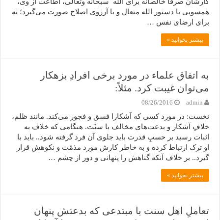
کارشان صرفاً خالصانه برای الله سبحانه وتعالی، اطاعت از وی،
همسویی با دستور الله متعال و با آرزوی اصلاح صورت می‌گیرد؛ نه
برای ارضای نفس …
بیشتر بخوانید »
به اتفاق علماء در مورد برخی افرادِ بزهکار
می‌توان غیبت کرد. مثلاً:
08/26/2016
admin
نخست: در مورد کسی که آشکارا فسق و فجور می‌کند. مانند ظلم،
خلافِ آشکار و بدعت‌های مخالف با سنّت. هنگامی که خلاف به
اثبات رسید بر حسبِ قدرت باید جلوی آن فرد گرفته شود.. باید با
او ترک ارتباط کرده و به خاطر کارش مورد مذمّت و نکوهش قرار
گیرد.. بر خلاف آنکه گناهش را پنهانی و دور از چشم …
بیشتر بخوانید »
تعاملِ اهل سنت با مبتدعی که بدعتش پنهان