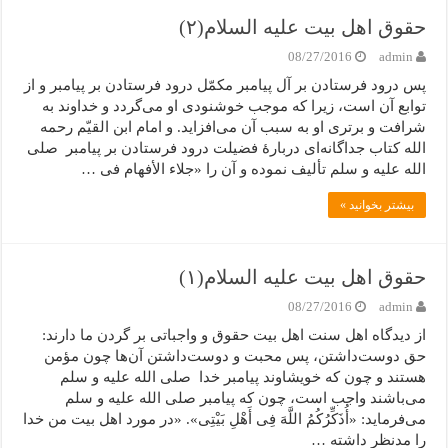
حقوق اهل بیت علیه السلام(۲)
08/27/2016
admin
پس درود فرستادن بر آل پیامبر مکمّل درود فرستادن بر پیامبر و از
توابع آن است، زیرا که موجب خوشنودی او می‌گردد و خداوند به
شرافت و برتری او به سبب آن می‌افزاید. و امام ابن القیّم رحمه
الله کتاب جداگانه‌ای دربارۀ فضیلت درود فرستادن بر پیامبر صلی
الله علیه و سلم تألیف نموده و آن را «جلاء الأفهام فی …
بیشتر بخوانید »
حقوق اهل بیت علیه السلام(۱)
08/27/2016
admin
از دیدگاه اهل سنت اهل بیت حقوق و واجباتی بر گردن ما دارند:
حق دوست‌داشتن، پس محبت و دوست‌داشتن آن‌ها چون مؤمن
هستند و چون که خویشاوند پیامبر خدا صلی الله علیه و سلم
می‌باشند واجب است، چون که پیامبر صلی الله علیه و سلم
می‌فرماید: «أُذَکِّرُکُمُ اللَّهَ فِی أَهْلِ بَیْتِی». «در مورد اهل بیت من خدا
را مدنظر داشته …