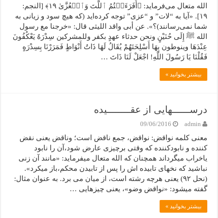
الله متعال می‌فرماید: ﴿أَفَرَءَیۡتُمُ ٱللَّتَ وَٱلۡعُزَّىٰ ١٩﴾ [النجم:
۱۹]. «آیا به “لات” و “عزی” توجه کرده‌اید (که هیچ سود و زیانی به
شما نمی‌رسانند)؟». عن أبی واقد اللیثی قال: «خرجنا مع رسول
الله ﷺ إِلَى حُنَیْنٍ ونحن حدثاء عهدٍ بکفر وللمشرکین سِدْرَهٌ یَعْکُفُونَ
عِنْدَهَا وینوطون بِهَا أَسْلِحَتَهُمْ یُقَالُ لَهَا ذَاتُ أَنْوَاطٍ فَمَرَرْنَا بِسِدْرَهٍ
فَقُلْنَا یَا رَسُولَ اللَّهِ! اجْعَلْ لَنَا ذَاتَ …
بیشتر بخوانید »
درســــــهایی از عقــــــــیده
09/06/2016
admin
معنی کلمه نواقض: نواقض، جمع ناقض است؛ وناقض یعنی نقض
کننده و نابودکننده که وقتی برچیزی عارض شود،آن را نابود
یاخراب میگرداند همچنان که الله متعال میفرماید: «مانند آن زنی
نباشید که نخهای تابیده اش را پس از تابیدن محکم،باز میکرد».
(نحل ۹۲) یعنی هرچه رشته است، از میان می برد. به عنوان مثال:
گفته میشود: «نواقض وضو»، یعنی چیزهایی …
بیشتر بخوانید »