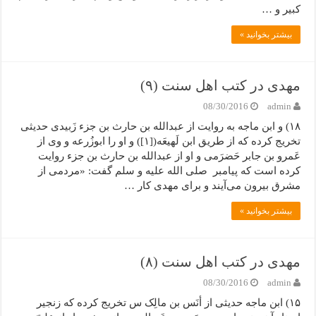
کبیر و …
بیشتر بخوانید »
مهدی در کتب اهل سنت (۹)
08/30/2016
admin
۱۸) و ابن ماجه به روایت از عبدالله بن حارث بن جزء زَبیدی حدیثی
تخریج کرده که از طریق ابن لَهیعَه([۱]) و او را ابوزُرعه و وی از
عَمرو بن جابر حَضرَمی و او از عبدالله بن حارث بن جزء روایت
کرده است که پیامبر صلی الله علیه و سلم گفت: «مردمی از
مشرق بیرون می‌آیند و برای مهدی کار …
بیشتر بخوانید »
مهدی در کتب اهل سنت (۸)
08/30/2016
admin
۱۵) ابن ماجه حدیثی از أنَس بن مالِک س تخریج کرده که زنجیر