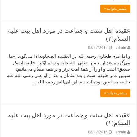
بیشتر بخوانید »
عقیده اهل سنت و جماعت در مورد اهل بیت علیه
السلام(۲)
08/27/2016
admin
و اما امام طحاوی رحمه الله در العقیده الصحاویه[۱] می‌گوید: «ما
می‌گوییم بعد از پیامبر صلی الله علیه و سلم اوّلین خلیفه ابوبکر
صدیقt است و او را از همۀ امت برتر و بر همه مقدّم می‌دانیم،
سپس عمر خلیفه است و بعد عثمان و بعد از او علی رضی الله عنه
خلیفه مسلمین بوده است». ابن ابی‌العز رحمه الله …
بیشتر بخوانید »
عقیده اهل سنت و جماعت در مورد اهل بیت علیه
السلام(۱)
08/27/2016
admin