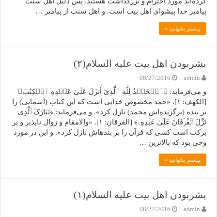
کرده‌اند مورد احترام و بزرگداشت هستند. پس دلیل اهل سنت
پیامبر خدا پیشوای اهل بیت است. و اهل سنت از پیامبر …
بیشتر بخوانید »
بشربودن اهل بیت علیه السلام(۲)
08/27/2016
admin
و می‌فرماید: ﴿ٱلۡحَمۡدُ لِلَّهِ ٱلَّذِیٓ أَنزَلَ عَلَىٰ عَبۡدِهِ ٱلۡکِتَٰبَ﴾
[الکهف: ۱]. «حمد مخصوص خدایى است که این کتاب (آسمانى) را
بر بنده (برگزیده‌اش محمد) نازل کرد». و می‌فرماید: ﴿تَبَارَکَ ٱلَّذِی
نَزَّلَ ٱلۡفُرۡقَانَ عَلَىٰ عَبۡدِهِۦ﴾ [الفرقان: ۱]. «والامقام و زوال ناپذیر و پر
برکت است کسى که قرآن را بر بنده‏اش نازل کرد». و این در مورد
وحی بود که بالاترین …
بیشتر بخوانید »
بشربودن اهل بیت علیه السلام(۱)
08/27/2016
admin