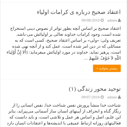
اعتقاد صحیح درباره ی کرامات اولیاء
09/08/2016
admin
اعتقاد صحیح بر اساس آنچه بطور تواتر از نصوص دینی استخراج
شده است، وجود کرامات خداوند تعالی بر اولیائش می-باشد.
تعریف ولی: «ولی» بر اساس اعتقاد صحیح، کسی است که به
مسائلی که در دین امر شده است، عمل کند و از آنچه نهی شده
است، پرهیز نماید. خداوند در مورد اولیائش میفرماید: {أَلا إِنَّ أَوْلِیاء
اللّهِ لاَ خَوْفٌ عَلَیهِمْ …
بیشتر بخوانید »
توحید محور زندگی (۱)
09/07/2016
admin
شناخت خدا منشأ پرورش نفس شناخت خدا، نفس انسانی را از
زنگار گناه و انحراف از آیینهای انسان ساز آسمانی می‌پیراید، بنابر
این علـم، اصل و اساس هر عمل و تلاشی است، و باید دانست که‌
فعالیتهای روزانه‌ ارتباط عمیقی با اندیشه‌ها و اعتقادات انسان دارد