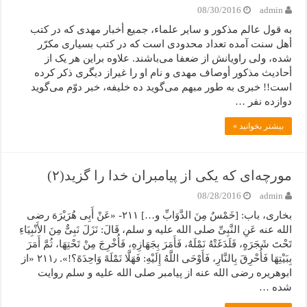
08/30/2016
admin
به قول عالم مذکور و سایر علماء، جمیع أخبار مهدی که در کتب
أهل سنت آمده تعداد محدودی است که در کتب بسیاری مکرّر
شده، ولی راویانش از ضعفا می‌باشند. علاوه براین هر یک از
أحادیث مذکور أوصاف مهدی و نام او را غیراز دیگری ذکر کرده
است!! خبری به طور مبهم می‌گوید ده خلیفه، خبر دوّم می‌گوید
دوازده نفر …
بیشتر بخوانید »
مورچه‌ای که یکی از پیامبران خدا را گزید(۲)
08/28/2016
admin
بخاری، باب: [خَمْسٌ مِنَ الدَّوَابِّ و…] ۲۱۱- «عَنْ أَبِی هُرَیْرَهَ رضی
الله عنه عَنِ النَّبِیِّ صلی الله علیه و سلم، قَالَ: نَزَلَ نَبِیٌّ مِنَ الأَنْبِیَاءِ
تَحْتَ شَجَرَهٍ، فَلَدَغَتْهُ نَمْلَهٌ، فَأَمَرَ بِجَهَازِهِ، فَأُخْرِجَ مِنْ تَحْتِهَا، ثُمَّ أَمَرَ
بِبَیْتِهَا فَأُحْرِقَ بِالنَّارِ، فَأَوْحَى اللَّهُ إِلَیْهِ: فَهَلَّا نَمْلَهً وَاحِدَهً؟!». ۲۱۱٫ «از
ابوهریره رضی الله عنه از پیامبر صلی الله علیه و سلم روایت
شده …