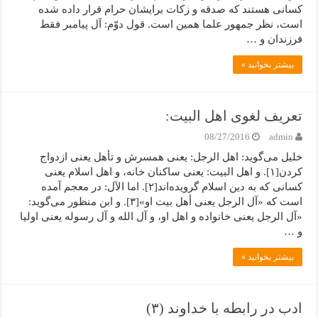
کسانی هستند که صدقه و زکات برایشان حرام قرار داده شده
است، نظر جمهور علما همین است. قول دوّم: آل پیامبر فقط
فرزندان و …
بیشتر بخوانید »
تعریف لغوی اهل البیت:
08/27/2016
admin
خلیل می‌گوید: اهل الرجل: یعنی همسرش و تأهل یعنی ازدواج
کردن[۱]. و اهل البیت: یعنی ساکنان خانه، و اهل اسلام یعنی
کسانی که به دین اسلام گرویده‌اند[۲]. اما الآل: در معجم آمده
است که «آل الرجل یعنى أهل بیت او»[۳]. و ابن منظور می‌گوید:
«آل الرجل یعنی خانواده و اهل او، و آل الله و آل رسوله یعنی اولیا
و …
بیشتر بخوانید »
ادب در رابطه با خداوند (۳)