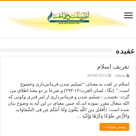
عقيده
تعریف اسلام
09/08/2016
admin
اسلام در لغت به معنای: “تسلیم شدن،فرمانبرداری وخضوع
است.” [نگا : لسان العرب/۱۲-۲۹۳] و شرعا بر دو معنا اطلاق می
گردد: نخستــــ : تسلیم شدن و فرمانبرداری از امر قدری وکونی که
الله متعال مقرر نموده اند،که چنین معنای در این آیه به وضوح بیان
شده است: {أَفَغَیْرَ دِینِ اللّهِ یَبْغُونَ وَلَهُ أَسْلَمَ مَن فِی السَّمَاوَاتِ
وَالأَرْضِ طَوْعًا وَکَرْهًا وَإِلَیْهِ …
بیشتر بخوانید »