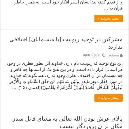
و از قدیم گفته‌اند: انسان اسیر افکار خود است. به همین خاطر
قرآن به‌ …
بیشتر بخوانید »
مشرکین در توحید ربوبیت [با مسلمانان] اختلافی
ندارند
09/07/2016
admin
این نوع توحید که ربوبیت نام دارد، خداوند آنرا بطور فطری در وجود
هر انسانی قرار داده است، و در بین هیچ یک از انسانها چه کافر و
چه مسلمان در آن اختلاف نظری وجود ندارد، همانگونه که خداوند
در مورد کفّار میفرماید: {وَلَئِن سَأَلْتَهُم مَّنْ خَلَقَ السَّمَاوَاتِ وَالْأَرْضَ
لَیقُولُنَّ اللَّهُ قُلِ الْحَمْدُ لِلَّهِ بَلْ أَکْثَرُهُمْ لَا یعْلَمُونَ}(لقمان : ۲۵). …
بیشتر بخوانید »
بالای عرش بودن الله تعالی به معنای قائل شدن
مکان برای پروردگار نیست