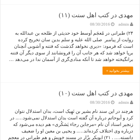
مهدی در کتب اهل سنت (۱۱)
08/30/2016
admin
۲۴) طبرانی در مُعجَم أوسط خود حدیثی از طلحه بن عبدالله به
روایت از پیامبر صلی الله علیه و سلم بدین سان تخریج کرده
است که فرمود: «دیری نخواهد گذشت که فتنه و آشوبی آنچنان
برپا خواهد شد که هر جانب آن را فرونشانند از سوی دیگر آن فتنه
برانگیخته خواهد شد تا آنکه منادی‌گری از آسمان ندا در می‌دهد …
بیشتر بخوانید »
مهدی در کتب اهل سنت (۱۰)
08/30/2016
admin
هرچند در این سند نام بشیر بن نَهِیک است، بدان استدلال نتوان
کرد و أبوحاتم درباره آن گفته است بدان استدلال نمی‌شود….. در
زنجیر اسناد آن نام «مرجابن رجاء یَشکُری» هم دیده می‌شود که
درباره وی اختلاف کرده‌اند….. و یحیی بن معین او را ضعیف
دانسته…. . ۲۱) ابوبکر بزّار در مسند خویش و هم طبرانی در معجم