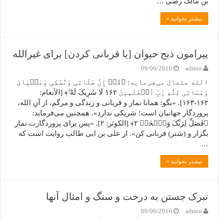
بن مالک رضی …
بیشتر بخوانید »
پیرامون ذبح حیوان [یا قربانی کردن] برای غیرالله
09/06/2016
admin
الله متعال می‌فرماید: ﴿قُلۡ إِنَّ صَلَاتِی وَنُسُکِی وَمَحۡیَایَ
وَمَمَاتِی لِلَّهِ رَبِّ ٱلۡعَٰلَمِینَ ١۶٢ لَا شَرِیکَ لَهُۥۖ﴾ [الأنعام:
۱۶۲-۱۶۳]. «بگو: همانا نماز و قربانی و زندگی و مرگم، از آنِ الله،
پروردگار جهانیان است؛ شریکی ندارد». همچنین می‌فرماید:
﴿فَصَلِّ لِرَبِّکَ وَٱنۡحَرۡ ٢﴾ [الکوثر: ۲]. «پس برای پروردگارت نماز
بگزار و (شتر) قربانی کن». از علی بن ابی طالب روایت است که
…
بیشتر بخوانید »
تبرک جستن به درخت و سنگ و امثال آنها
09/06/2016
admin