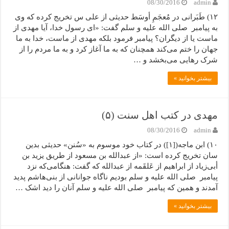
08/30/2016
admin
۱۲) طَبَرانی در مُعجَمِ أوسَط حدیثی از علی س تخریج کرده که وی
به پیامبر صلی الله علیه و سلم گفت: «ای رسول خدا، آیا مهدی از
ماست یا از دیگران؟ پیامبر فرمود بلکه مهدی از ماست، خدا به ما
جهان را ختم می‌کند همچنان که به ما آغاز کرد و به ما مردم را از
شرک رهایی می‌بخشد و …
بیشتر بخوانید »
مهدی در کتب اهل سنت (۵)
08/30/2016
admin
۱۰) ابن ماجه([۱]) در کتاب خود موسوم به «سُنن» حدیثی بدین
سان تخریج کرده است: «از عبدالله بن مسعود از طریق یزید بن
أبی‌زیاد از ابراهیم از عَلقَمه از عبدالله که گفت: هنگامی‌که نزد
پیامبر صلی الله علیه و سلم بودیم ناگاه جوانانی از بنی‌هاشم پدید
آمدند و همین که پیامبر صلی الله علیه و سلم آنان را دید اشک …
بیشتر بخوانید »