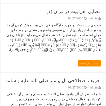
فضایل اهل بیت در قرآن:(۱)
08/27/2016
admin
تردیدی نیست که در مورد جایگاه والای اهل بیت و پاک‌ کردن آن‌ها
و دور ساختن پلیدی از آنان نصوص واضح و روشنی در چند جای
قرآن آمده است. آیه تطهیر: خداوند متعال می‌فرماید: ﴿وَقَرۡنَ فِی
بُیُوتِکُنَّ وَلَا تَبَرَّجۡنَ تَبَرُّجَ ٱلۡجَٰهِلِیَّهِ ٱلۡأُولَىٰۖ وَأَقِمۡنَ ٱلصَّلَوٰهَ
وَءَاتِینَ ٱلزَّکَوٰهَ وَأَطِعۡنَ ٱللَّهَ وَرَسُولَهُۥٓۚ إِنَّمَا یُرِیدُ ٱللَّهُ لِیُذۡهِبَ
عَنکُمُ ٱلرِّجۡسَ أَهۡلَ ٱلۡبَیۡتِ وَیُطَهِّرَکُمۡ تَطۡهِیرٗا۳۳﴾ [الأحزاب:
…
بیشتر بخوانید »
تعریف اصطلاحی آل پیامبر صلی الله علیه و سلم:
08/27/2016
admin
علما در تعریف آل پیامبر صلی الله علیه و سلم و تعیین آن اختلاف
کرده‌اند و اقوال مختلفی در این مورد دارند که معروف‌ترین
اقوالشان عبارتند از: قول اول: آل پیامبر صلی الله علیه و سلم