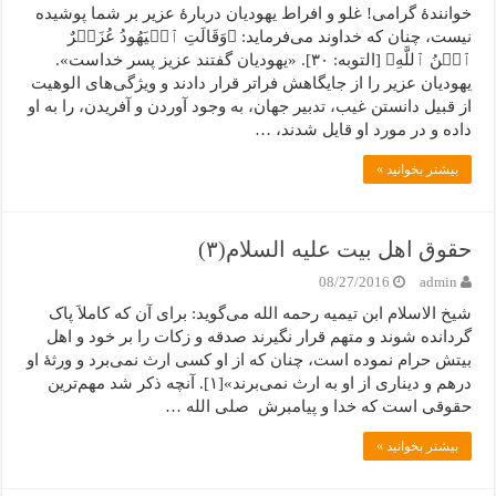
خوانندۀ گرامی! غلو و افراط یهودیان دربارۀ عزیر بر شما پوشیده
نیست، چنان که خداوند می‌فرماید: ﴿وَقَالَتِ ٱلۡیَهُودُ عُزَیۡرٌ
ٱبۡنُ ٱللَّهِ﴾ [التوبه: ۳۰]. «یهودیان گفتند عزیز پسر خداست».
یهودیان عزیر را از جایگاهش فراتر قرار دادند و ویژگی‌های الوهیت
از قبیل دانستن غیب، تدبیر جهان، به وجود آوردن و آفریدن، را به او
داده و در مورد او قایل شدند، …
بیشتر بخوانید »
حقوق اهل بیت علیه السلام(۳)
08/27/2016
admin
شیخ الاسلام ابن تیمیه رحمه الله می‌گوید: برای آن که کاملاَ پاک
گردانده شوند و متهم قرار نگیرند صدقه و زکات را بر خود و اهل
بیتش حرام نموده است، چنان که از او کسی ارث نمی‌برد و ورثۀ او
درهم و دیناری از او به ارث نمی‌برند»[۱]. آنچه ذکر شد مهم‌ترین
حقوقی است که خدا و پیامبرش صلی الله …
بیشتر بخوانید »