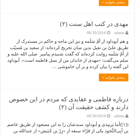
بیشتر بخوانید »
مهدی در کتب اهل سنت (۲)
08/30/2016
admin
و هم أبوداود از أمّ‌ سَلَمه و نیز ابن ماجه و حاکم در مستدرک از
طریق علیّ بن نفیل بدین سان تخریج کرده‌اند: از سعید بن مُسیّب
از أمّ سَلَمه روایت کرده‌اند که گفت شنیدم پیامبر صلی الله علیه و
سلم می‌گفت: «مهدی از خاندان من از نسل فاطمه است». أبوداود
این گفته را بیان کرده و بر آن خاموشی …
بیشتر بخوانید »
درباره فاطمی و عقایدی که مردم در این خصوص
دارند و کشف حقیقت آن (۲)
08/30/2016
admin
([۱])أما تِرمِذی و أبوداود سندشان را به ابن مسعود از طریق عاصم
بن أبِی‌النَّجود یکی از قرّاء سبعه از «زِرّ بن جُبَیش» از عبدالله بن