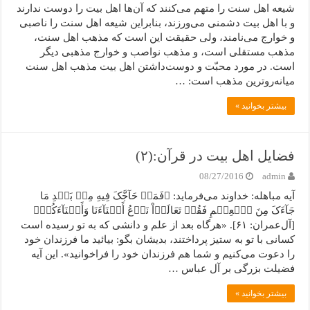
شیعه اهل سنت را متهم می‌کنند که آن‌ها اهل بیت را دوست ندارند
و با اهل بیت دشمنی می‌ورزند، بنابراین شیعه اهل سنت را ناصبی
و خوارج می‌نامند، ولی حقیقت این است که مذهب اهل سنت،
مذهب مستقلی است، و مذهب نواصب و خوارج مذهبی دیگر
است. در مورد محبّت و دوست‌‌داشتن اهل بیت مذهب اهل سنت
میانه‌روترین مذهب است: …
بیشتر بخوانید »
فضایل اهل بیت در قرآن:(۲)
08/27/2016
admin
آیه مباهله: خداوند می‌فرماید: ﴿فَمَنۡ حَآجَّکَ فِیهِ مِنۢ بَعۡدِ مَا
جَآءَکَ مِنَ ٱلۡعِلۡمِ فَقُلۡ تَعَالَوۡاْ نَدۡعُ أَبۡنَآءَنَا وَأَبۡنَآءَکُمۡ﴾
[آل‌عمران: ۶۱]. «هرگاه بعد از علم و دانشی که به تو رسیده است
کسانی با تو به ستیز پرداختند، بدیشان بگو: بیائید ما فرزندان خود
را دعوت می‌کنیم و شما هم فرزندان خود را فراخوانید». این آیه
فضیلت بزرگی بر آل عباس …
بیشتر بخوانید »