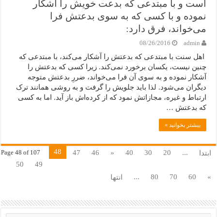
است و با مبتدعی که بدعت خویش را آشکار
نموده و با کسی که به سوی بدعتش فرا
می‌خواند، فرق دارد:
08/26/2016
admin
اهل سنت با مبتدعی که بدعتش را آشکار می‌کند، با مبتدعی که
چنین نیست، یکسان برخورد نمی‌کند. زیرا کسی که بدعتش را
آشکار نموده و به سوی آن فرا می‌خواند، ضررِ بدعتش متوجه
دیگران می‌شود. لذا باید جلویش را گرفت و به روشی همانند ترک
ارتباط و غیره، مجازاتش نمود که از کرده‌اش باز آید. اما به کسی
که بدعتش …
بیشتر بخوانید »
48
47
46
«
40
30
20
...
ابتدا
Page 48 of 107
50
49
...
80
70
60
»
انتها