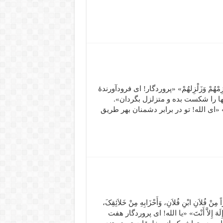
مَّ اهْزِمْهُمْ وَزَلْزِلهُمْ» «پروردگار! اى فرودآورندۀ
ا را شکست بده و متزلزل بگردان».
ْتَ» «اى الله! تو در برابر دشمنان بهر طریق
مِنْ فُلاَنِ ابْنِ فُلاَنِ، وَأَحْزَابِهِ مِنْ خَلاَئِقِکَ،
وَلاَ إِلَهَ إِلاَّ أَنْتَ» «یا الله! اى پروردگار هفت