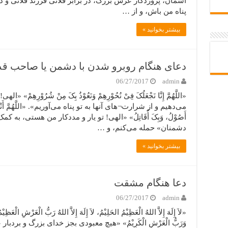
آسمان، پروردگار عرش بزرگ، در برابر فلانى فرزند فلانى و د
پناه من باش، و از …
بیشتر بخوانید »
دعای هنگام روبرو شدن با دشمن یا صاحب ق
06/27/2017
admin
«اللَّهُمَّ إِنَّا نَجْعَلُکَ فِیْ نُحُوْرِهِمْ وَنَعُوْذُ بِکَ مِنْ شُرُوْرِ
می‌دهیم و از شرارت¬هاى آنها به تو پناه می‌آوریم». «اللَّهُمَّ أَنْتَ عَضُ
أَصُوْلُ، وَبِکَ أُقَاتِلُ» «الهى! تو یار و مددکار من هستى، به 
دشمنان» حمله می‌کنم، و …
بیشتر بخوانید »
دعا هنگام مشقت
06/27/2017
admin
«لاَ إِلَهَ إِلاَّ اللهُ الْعَظِیْمُ الحَلِیْمُ، لاَ إِلَهَ إِلاَّ اللهُ رَبُّ الْعَرْشِ الْعَظِی
وَرَبُّ الْعَرْشِ الْکَرِیْمُ» «هیچ معبودى بجز خداى بزرگ و برد