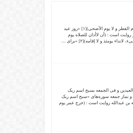
ازابن عباس و جابر بن عبدالله روایت است : (لم یکن یؤذن یوم الفطر و لا یوم الأضحی)[۱] «روز عید
 روایت است : (أن لاأذان للصلاه یوم
اء یومئذ و لا إقامه)[۲] «برای …
العیدین و فی الجمعه بسبح اسم ربک
اشیه)[۱] «پیامبرr در نماز دو عید و نماز جمعه سوره‌های «سبح اسم ربک
له بن عبدالله روایت است : (خرج عمر یوم