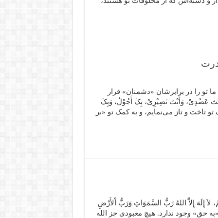
ار و دسته‌اش که از مخلوقات تو هستند،
درت
هِمْ» «الهى! ما تو را در برابرشان «دشمنان» قرار
دِیْ، وَأَنْتَ نَصِیْرِیْ، بِکَ أَجُوْلُ، وَبِکَ
کمک تو تاخت و تاز می‌نمایم، و به کمک تو «بر
ْمُ، لاَ إِلَهَ إِلاَّ اللهُ رَبُّ السَّمَوَاتِ وَرَبُّ اْلأَرْضِ
بار «به حق» وجود ندارد. هیچ معبودى جز الله