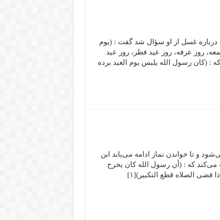
 روایت است که درباره غسل از او سؤال شد گفت : (یوم
ه، و یوم الفطر، و یوم الأضحی)[۱] «روز جمعه، روز عرفه، روز عید فطر، روز عید
ت که : (کان رسول الله یلبس یوم العید برده
ود و تا خواندن نماز ادامه می‌یابد ابن
 می‌کند که : (أن رسول الله کان یخرج
یوم الفطر فیکبر حتی یأتی المصلی، و حتی یقضی الصلاه، فإذا قضی الصلاه قطع التکبیر)[۱]