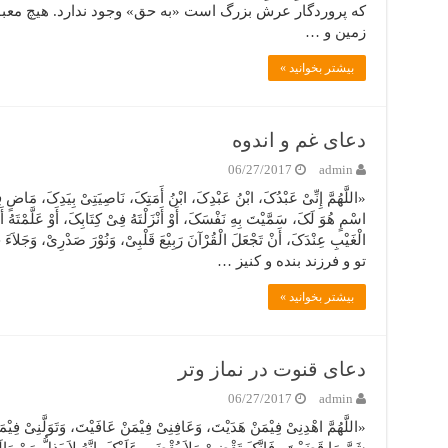
که پروردگار عرش بزرگ است «به حق» وجود ندارد. هیچ معبود
زمین و …
بیشتر بخوانید »
دعای غم و اندوه
06/27/2017
admin
«اللَّهُمَّ إِنِّیْ عَبْدُکَ، ابْنُ عَبْدِکَ، ابْنُ أَمَتِکَ، نَاصِیَتِیْ بِیَدِکَ، مَاضٍ
اسْمٍ هُوَ لَکَ، سَمَّیْتَ بِهِ نَفْسَکَ، أَوْ أَنْزَلْتَهُ فِیْ کِتَابِکَ، أَوْ عَلَّمْتَهُ 
الْغَیْبِ عِنْدَکَ، أَنْ تَجْعَلَ الْقُرْآنَ رَبِیْعَ قَلْبِیْ، وَنُوْرَ صَدْرِیْ، و
تو و فرزند بنده و کنیز …
بیشتر بخوانید »
دعای قنوت در نماز وتر
06/27/2017
admin
«اللَّهُمَّ اهْدِنِیْ فِیْمَنْ هَدَیْتَ، وَعَافِنِیْ فِیْمَنْ عَافَیْتَ، وَتَوَلَّنِیْ فِیْم
شَرَّ مَا قَضَیْتَ، فَإِنَّکَ تَقْضِیْ وَلاَ یُقْضَى عَلَیْکَ، إِنَّهُ لاَ یَذِلُّ مَنْ وَالَی