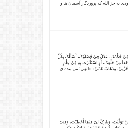
ى به جز الله که پروردگار آسمان ها و
 فِیَّ حُکْمُکَ، عَدْلٌ فِیَّ قَضَاؤُکَ، أَسْأَلُکَ بِکُلِّ
أَحَداً مِنْ خَلْقِکَ، أَوِ اسْتَأْثَرْتَ بِهِ فِیْ عِلْمِ
َجَلاَءَ حُزْنِیْ، وَذَهَابَ هَمِّیْ» «الهى! من بنده ى
َنْ تَوَلَّیْتَ، وَبَارِکْ لِیْ فِیْمَا أَعْطَیْتَ، وَقِنِیْ
ْتَ [وَلاَ یَعِزُّ مَنْ عَادَیْتَ]، تَبَارَکْتَ رَبَّنَا