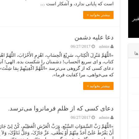
است که پایانى ندارد، و آشکار است …
بیشتر بخوانید »
یر
ست
ا
و
آب
وز
ست.
دعا علیه دشمن
06/27/2017
admin
ا
«اللَّهُمَّ مُنْزِلَ الْکِتَابِ، سَرِیْعَ الْحِسَابِ، اهْزِمِ الأَحْزَابَ، اللَّهُ
کتاب، و اى سریع الحساب! دشمنان را شکست بده. الهى! آنه
دعای کسی که از گروهی می‌ترسد «اللَّهُمَّ اکْفِنِیْهِمْ بِمَا شِئ
که می‌خواهى، مرا کفایت فرما».
بیشتر بخوانید »
دعای کسی که از ظلمِ فرمانروا می‌ترسد.
06/27/2017
admin
«اللَّهُمَّ رَبَّ السَّمَوَاتِ السَّبْعِ، وَرَبَّ الْعَرْشِ الْعَظِیْمِ، کُنْ لِیْ جَارَاً 
أَنْ یَفْرُطَ عَلَیَّ أَحَدٌ مِنْهُمْ أَوْ یَطْغَى، عَزَّ جَارُکَ، وَجَلَّ ثَنَاؤُکَ، 