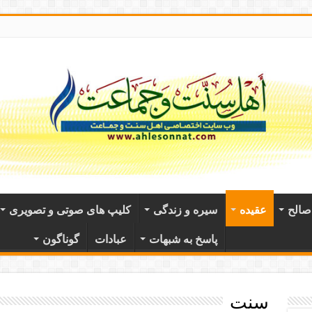
الح
عقيده
سیره و زندگی
کلیپ های صوتی و تصویری
پاسخ به شبهات
عبادات
گوناگون
سنت