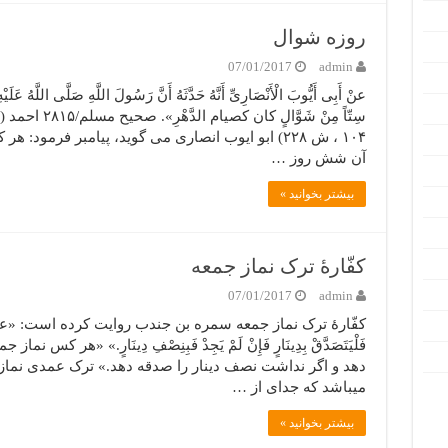
روزه شوال
07/01/2017
admin
عنْ أَبِی أَیُّوبَ الْأَنْصَارِیِّ أَنَّهُ حَدَّثَهُ أَنَّ رَسُولَ اللَّهِ صَلَّی اللَّهُ عَلَ
۱۰۴ ، ش ۲۲۸) ابو ایوب انصاری می گوید، پیامبر فرمود
آن شش روز …
بیشتر بخوانید »
کفّارۀ ترک نماز جمعه
07/01/2017
admin
کفّارۀ ترک نماز جمعه سمره بن جندب روایت کرده است: «عن النبی قال:
فَلْیَتَصَدَّقْ بِدِینَارٍ فَإِنْ لَمْ یَجِدْ فَبِنِصْفِ دِینَارٍ.» «هر 
دهد و اگر نداشت نصف دینار را صدقه دهد.» ترک عمدی نماز
میباشد که جدای از …
بیشتر بخوانید »