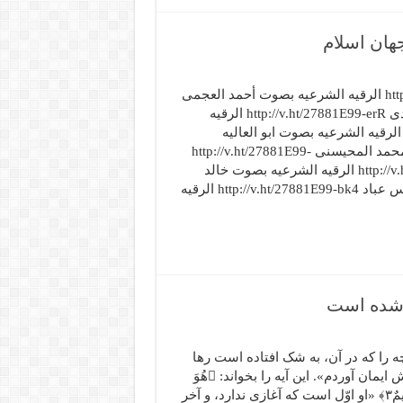
جهان اسلام
الرقیه الشرعیه بصوت ماهر المعیقلی http://v.ht/27881E99-gto الرقیه الشرعیه بصوت أحمد العجمی
http://v.ht/27881E99-jNh الرقیه الشرعیه بصوت سعد الغامدی http://v.ht/27881E99-erR الرقیه
لشرعیه بصوت مشاری العفاسی http://v.ht/27881E99-Lex الرقیه الشرعیه بصوت ابو العالیه
الجورانی http://v.ht/27881E99-x0E الرقیه الشرعیه بصوت محمد المحیسنی http://v.ht/27881E99-
woj الرقیه الشرعیه بصوت ناصر القطامی http://v.ht/27881E99-pzn الرقیه الشرعیه بصوت خالد
الجلیل http://v.ht/27881E99-Djg الرقیه الشرعیه بصوت فارس عباد http://v.ht/27881E99-bk4 الرقیه
 شده است
یهِ» «آنچه را که در آن، به شک افتاده است رها
نش ایمان آوردم». این آیه را بخواند: ﴿هُوَ
ٱلۡأَوَّلُ وَٱلۡأٓخِرُ وَٱلظَّهِرُ وَٱلۡبَاطِنُۖ وَهُوَ بِکُلِّ شَیۡءٍ عَلِیمٌ٣﴾ «او اوّل است که آغازى ندارد، و آخر