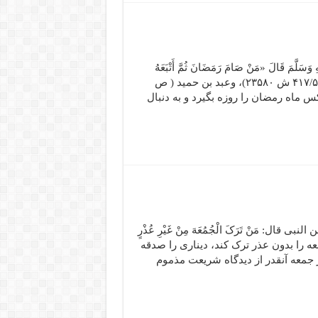
یْهِ وَسَلَّمَ قَالَ «مَنْ صَامَ رَمَضَانَ ثُمَّ أَتْبَعَهُ
سِتّاً مِنْ شَوَّالٍ کان کصیام الدَّهْرِ». صحیح مسلم/۲۸۱۵ احمد (۴۱۷/۵ ش ۲۳۵۸۰)، وعبد بن حمید ( ص
: هر کس ماه رمضان را روزه بگیرد و به دنبال
 مَنْ تَرَکَ الْجُمُعَهَ مِنْ غَیْرِ عُذْرٍ
کس نماز جمعه را بدون عذر ترک کند، دیناری را صدقه
 جمعه آنقدر از دیدگاه شریعت مذموم