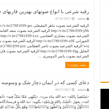
رقیه شرعی با انواع صوتهای بهترین قاریهای 
07/01/2017
admin
ا
الشرعیه بصوت یاسر الدوسری …
بیشتر بخوانید »
دعای کسی که در ایمان دچار شک و وسوسه
06/27/2017
admin
«یَسْتَعِیذُ بِاللهِ» «به الله پناه ببرد». «یَنْتَهِی عَمَّا شَکَّ فِ
کند». یقول «آمَنْتُ بِاللهِ وَرُسُلِهِ» بگوید: «به الله و فرستادگا