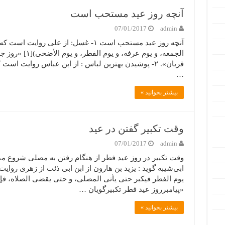
آنچه روز عید مستحب است
07/01/2017
admin
آنچه روز عید مستحب است ۱- غسل: از علی
الجمعه، و یوم عرف
قربان». ۲- پوشیدن بهترین لباس : از ابن عباس روایت اس
…
بیشتر بخوانید »
وقت تکبیر گفتن در عید
07/01/2017
admin
وقت تکبیر در روز عید فطر از هنگام رفتن به مصلی شروع می‌ش
ابی‌شیبه گوید : یزید بن هارون از ابن ابی ذئب از زهری روایت
«پیامبرروز عید فطر تکبیرگویان …
بیشتر بخوانید »