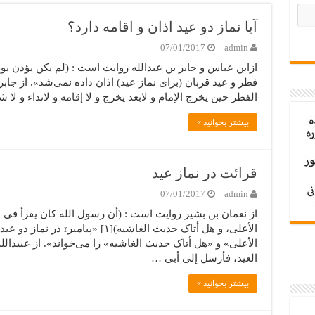
آیا نماز دو عید اذان و اقامه دارد؟
07/01/2017
admin
فطر و عید قربان (برای نماز عید) اذان داده نمی‌شد». از جابر
الفطر حین یخرج الإمام و لابعد یخرج و لا إقامه و لانداء و لا شیء، لاند
بیشتر بخوانید »
قرائت در نماز عید
07/01/2017
admin
از نعمان بن بشیر روایت است : (أن رسول الله کان یقرأ فی 
الأعلی، و هل أتاک حدیث الغ
الأعلی» و «هل أتاک حدیث الغاشیه» را می‌خواند». از عبیدال
العید، فأرسل إلی أبی …
بیشتر بخوانید »