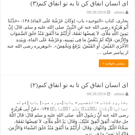
ای انسان انفاق کن تا به تو انفاق کنم(۳)
08/28/2016
admin
بخاری، کتاب «التوحید» باب: [وَکَانَ عَرْشُهُ عَلَى المَاءِ] ۱۴۸- «حَدَّثَنَا
أَبُو هُرَیْرَهَ رضی الله عنه عَنِ النَّبِیِّ صلی الله علیه و سلم، قَالَ: إِنَّ
یَمِینَ اللَّهِ مَلْأَى، لاَ یَغِیضُهَا نَفَقَهٌ، أَرَأَیْتُمْ مَا أَنْفَقَ مُنْذُ خَلَقَ السَّمَوَاتِ
وَالأَرْضَ، فَإِنَّهُ لَمْ یَنْقُصْ مَا فِی یَمِینِهِ، وَعَرْشُهُ عَلَى المَاءِ، وَبِیَدِهِ
الأُخْرَى الفَیْضُ، أَوِ القَبْضُ، یَرْفَعُ وَیَخْفِضُ». «ابوهریره رضی الله عنه
از پیامبر صلی …
بیشتر بخوانید »
ای انسان انفاق کن تا به تو انفاق کنم(۲)
08/28/2016
admin
بخاری، کتاب «التفسیر» باب: [سوره هود] باب: [قوله
تعالی: ﴿وَکَانَ عَرۡشُهُۥ عَلَى ٱلۡمَآءِ﴾] ۱۴۷- «عَنْ أَبِی هُرَیْرَهَ
رضی الله عنه أَنَّ رَسُولَ اللَّهِ صلی الله علیه و سلم قَالَ: قَالَ اللَّهُ
جل جلاله: أَنْفِقْ أُنْفِقْ عَلَیْکَ، وَقَالَ: یَدُ اللَّهِ مَلْأَى، لاَ تَغِیضُهَا نَفَقَهٌ،
سَحَّاءُ اللَّیْلَ وَالنَّهَارَ، وَقَالَ: أَرَأَیْتُمْ مَا أَنْفَقَ مُنْذُ خَلَقَ السَّمَاءَ وَالأَرْضَ،
فَإِنَّهُ لَمْ یَغِضْ مَا فِی یَدِهِ، …