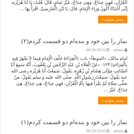
الْقُرْآنِ، فَهِیَ خِدَاجٌ، وَهِیَ خِدَاجٌ، غَیْرُ تَمَامٍ، قَالَ: قُلْتُ: یَا أَبَا هُرَیْرَهَ،
إِنِّی أَحْیَانًا أَکُونُ وَرَاءَ الْإِمَامِ، قَالَ: یَا ابْنَ الْفَارِسِیِّ، اقْرَأُ بِهَا …
بیشتر بخوانید »
نماز را بین خود و بنده‌ام دو قسمت کردم(۲)
08/28/2016
admin
امام مالک، «الموطأ» باب: [الْقِرَاءَهُ خَلْفَ الْإِمَامِ فِیمَا لاَ یَجْهَرُ فِیهِ
بِالْقِرَاءَهِ] ۱۲۴- «عَنْ الْعَلَاءِ بْنِ عَبْدِ الرَّحْمَنِ بْنِ یَعْقُوبَ، أَنَّهُ سَمِعَ أَبَا
السَّائِبِ مَوْلَى هِشَامِ بْنِ زُهْرَهَ، یَقُولُ: سَمِعْتُ أَبَا هُرَیْرَهَ رضی الله
عنه یَقُولُ: سَمِعْتُ رَسُولَ اللَّهِ صلی الله علیه و سلم یَقُولُ: مَنْ
صَلَّى صَلَاهً لَمْ یَقْرَأْ فِیهَا بِأُمِّ الْقُرْآنِ، فَهِیَ خِدَاجٌ، هِیَ خِدَاجٌ، هِیَ
خِدَاجٌ، غَیْرُ …
بیشتر بخوانید »
نماز را بین خود و بنده‌ام دو قسمت کردم(۱)
08/28/2016
admin