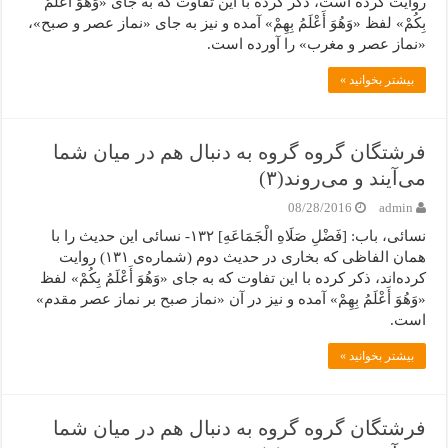
روایت کرده است، ذکر کرده با این تفاوت که به جای «وَهُوَ أَعْلَمُ
بِکُمْ» لفظ «وَهُوَ أَعْلَمُ بِهِمْ» آمده و نیز به جای «نماز عصر و صبح»،
«نماز عصر و مغرب» را آورده است.
بیشتر بخوانید »
فرشتگان گروه گروه به دنبال هم در میان شما
می‌آیند و می‌روند(۳)
08/28/2016
admin
نسائی، باب: [فَضْلِ صَلَاهِ الْجَمَاعَهِ] ۱۳۲- نسائی این حدیث را با
همان الفاظی که بخاری در حدیث دوم (شماره‌ی ۱۳۱) روایت
کرده‌اند، ذکر کرده با این تفاوت که به جای «وَهُوَ أَعْلَمُ بِکُمْ» لفظ
«وَهُوَ أَعْلَمُ بِهِمْ» آمده و نیز در آن «نماز صبح بر نماز عصر مقدم»
است.
بیشتر بخوانید »
فرشتگان گروه گروه به دنبال هم در میان شما