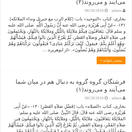
می‌آیند و می‌روند(۲)
08/28/2016
admin
بخاری، کتاب «التوحید» باب: [کلام الرب مع جبریل ونداء الملائکه]
۱۳۱- «عَنْ أَبِی هُرَیْرَهَ رضی الله عنه أَنَّ رَسُولَ اللَّهِ صلی الله علیه
و سلم قَالَ: یَتَعَاقَبُونَ فِیکُمْ مَلاَئِکَهٌ بِاللَّیْلِ وَمَلاَئِکَهٌ بِالنَّهَارِ، وَیَجْتَمِعُونَ
فِی صَلاَهِ الفَجْرِ وَصَلاَهِ العَصْرِ، ثُمَّ یَعْرُجُ الَّذِینَ بَاتُوا فِیکُمْ، فَیَسْأَلُهُمْ
-وَهُوَ أَعْلَمُ بِکُمْ- فیقولُ: کَیْفَ تَرَکْتُمْ عِبَادِی؟ فَیَقُولُونَ: تَرَکْنَاهُمْ وَهُمْ
یُصَلُّونَ، وَأَتَیْنَاهُمْ وَهُمْ یُصَلُّونَ». «از ابوهریره …
بیشتر بخوانید »
فرشتگان گروه گروه به دنبال هم در میان شما
می‌آیند و می‌روند(۱)
08/28/2016
admin
بخاری، کتاب «الصلاه» باب: [فَضْلِ صَلاَهِ العَصْرِ] ۱۳۰- «عَنْ أَبِی
هُرَیْرَهَ رضی الله عنه قَالَ: قَالَ النَّبِیُّ صلی الله علیه و سلم:
المَلاَئِکَهُ یَتَعَاقَبُونَ، مَلاَئِکَهٌ بِاللَّیْلِ، وَمَلاَئِکَهٌ بِالنَّهَارِ، وَیَجْتَمِعُونَ فِی
صَلاَهِ الفَجْرِ، وَصَلاَهِ العَصْرِ، ثُمَّ یَعْرُجُ إِلَیْهِ الَّذِینَ بَاتُوا فِیکُمْ، فَیَسْأَلُهُمْ
-وَهُوَ أَعْلَمُ- فَیَقُولُ: کَیْفَ تَرَکْتُمْ عِبَادِی؟ فَیَقُولُونَ: تَرَکْنَاهُمْ وَهُمْ