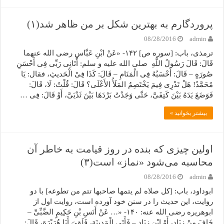
پروردگارم به بهترین شکل بر من ظاهر شد(۱)
08/28/2016
admin
ترمذی، باب: [سوره ص] ۱۴۲- «عَنْ ابْنِ عَبَّاسٍ رضی الله عنهما
قَالَ: قَالَ رَسُولُ اللَّهِ صلی الله علیه و سلم: أَتَانِی رَبِّی فِی أَحْسَنِ
صُورَهٍ – قَالَ: أَحْسَبُهُ فِی الْمَنَامِ – قَالَ: کَذَا فِیْ الْحَدیثِ، فقال: یَا
مُحَمَّدُ! هَلْ تَدْرِی فِیمَ یَخْتَصِمُ المَلَأُ الأَعْلَى؟ قَالَ: قُلْتُ: لَا، قَالَ:
فَوَضَعَ یَدَهُ بَیْنَ کَتِفَیَّ، حَتَّى وَجَدْتُ بَرْدَهَا بَیْنَ ثَدْیَیَّ، أَوْ قَالَ: فِی …
بیشتر بخوانید »
اولین چیزی که بنده در روز قیامت به خاطر آن
محاسبه می‌شود «نماز» است(۳)
08/28/2016
admin
ابوداود، باب: [کل صلاه لم یتمها صاحبها تتم من تطوعه] با دو
روایت، این حدیث را در سنن خود آورده است، روایت اول از
ابوهریره رضی الله عنه: ۱۴۰- «… عَنْ أَنَسِ بْنِ حَکِیمٍ الضَّبِّیِّ –
خَافَ مِنْ زِیَادٍ، أَوْ ابْنِ زِیَادٍ – فَأَتَى الْمَدِینَهَ، فَلَقِیَ أَبَا هُرَیْرَهَ، قَالَ: