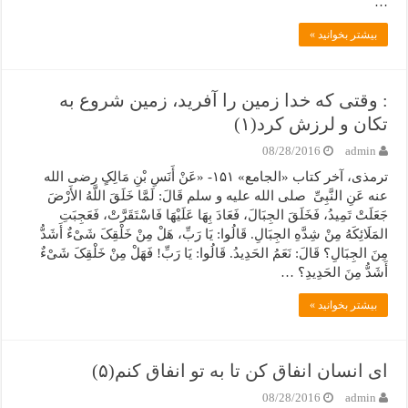
…
بیشتر بخوانید »
: وقتی که خدا زمین را آفرید، زمین شروع به
تکان و لرزش کرد(۱)
08/28/2016
admin
ترمذی، آخر کتاب «الجامع» ۱۵۱- «عَنْ أَنَسِ بْنِ مَالِکٍ رضی الله
عنه عَنِ النَّبِیِّ صلی الله علیه و سلم قَالَ: لَمَّا خَلَقَ اللَّهُ الأَرْضَ
جَعَلَتْ تَمِیدُ، فَخَلَقَ الجِبَالَ، فَعَادَ بِهَا عَلَیْهَا فَاسْتَقَرَّتْ، فَعَجِبَتِ
المَلَائِکَهُ مِنْ شِدَّهِ الجِبَالِ. قَالُوا: یَا رَبِّ، هَلْ مِنْ خَلْقِکَ شَیْءٌ أَشَدُّ
مِنَ الجِبَالِ؟ قَالَ: نَعَمُ الحَدِیدُ. قَالُوا: یَا رَبِّ! فَهَلْ مِنْ خَلْقِکَ شَیْءٌ
أَشَدُّ مِنَ الحَدِیدِ؟ …
بیشتر بخوانید »
ای انسان انفاق کن تا به تو انفاق کنم(۵)
08/28/2016
admin