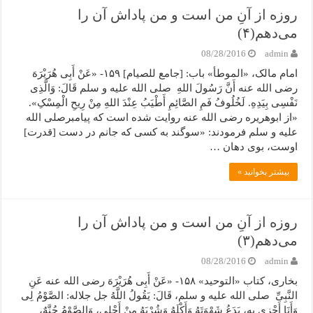
روزه از آنِ من است و من پاداش آن را
می‌دهم(۴)
08/28/2016
admin
امام مالک، «الموطأ» باب: [جامع للصیام] ۱۵۹- «عَنْ أَبِی هُرَیْرَهَ
رضی الله عنه أَنَّ رَسُولَ اللهِ صلی الله علیه و سلم قَالَ: وَالَّذِی
نَفْسِی بِیَدِهِ. لَخُلُوفُ فَمِ الصَّائِمِ أَطْیَبُ عِنْدَ اللهِ مِنْ رِیحِ الْمِسْکِ».
«از ابوهریره رضی الله عنه روایت شده است که پیامبرصلی الله
علیه و سلم فرمودند: «سوگند به کسی که جانم در دست [قدرت]
اوست، بوی دهان …
بیشتر بخوانید »
روزه از آنِ من است و من پاداش آن را
می‌دهم(۳)
08/28/2016
admin
بخاری، کتاب «التوحید» ۱۵۸- «عَنْ أَبِی هُرَیْرَهَ رضی الله عنه عَنِ
النَّبِیِّ صلی الله علیه و سلم، قَالَ: یَقُولُ اللَّهُ جل جلاله: الصَّوْمُ لِی
وَأَنَا أَجْزِی بِهِ، یَدَعُ شَهْوَتَهُ وَأَکْلَهُ وَشُرْبَهُ مِنْ أَجْلِی، وَالصَّوْمُ جُنَّهٌ،