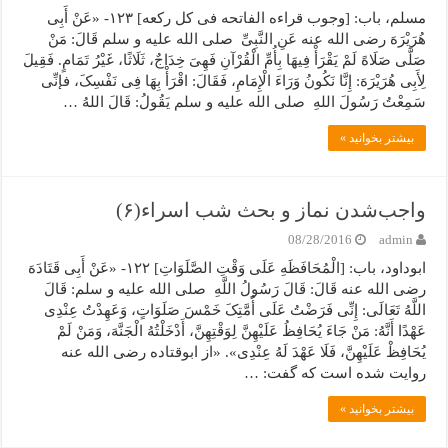
مسلم، باب: [وجوب قراءه الفاتحه فی کل رکعه] ۱۲۳- «عَنْ أَبِی
هُرَیْرَهَ رضی الله عنه عَنِ النَّبِیِّ صلی الله علیه و سلم قَالَ: مَنْ
صَلَّى صَلَاهً لَمْ یَقْرَأْ فِیهَا بِأُمِّ الْقُرْآنِ فَهِیَ خِدَاجٌ، ثَلَاثًا، غَیْرُ تَمَامٍ. فَقِیلَ
لِأَبِی هُرَیْرَهَ: إِنَّا نَکُونُ وَرَاءَ الْإِمَامِ، فَقَالَ: اقْرَأْ بِهَا فِی نَفْسِکَ، فإنِّی
سَمِعْتُ رَسُولَ اللهِ صلی الله علیه و سلم یَقُولُ: قَالَ اللهُ …
بیشتر بخوانید »
واجب‌شدن نماز و بحث شب اسراء(۶)
08/28/2016
admin
ابوداود، باب: [الْمُحَافَظَهِ عَلَى وَقْتِ الصَّلَوَاتِ] ۱۲۲- «عَنْ أَبِی قَتَادَهَ
رضی الله عنه قَالَ: قَالَ رَسُولُ اللَّهِ صلی الله علیه و سلم: قَالَ
اللَّهُ تَعَالَى: إِنِّی فَرَضْتُ عَلَى أُمَّتِکَ خَمْسَ صَلَوَاتٍ، وَعَهِدْتُ عِنْدِی
عَهْدًا أَنَّهُ: مَنْ جَاءَ یُحَافِظُ عَلَیْهِنَّ لِوَقْتِهِنَّ، أَدْخَلْتُهُ الْجَنَّهَ، وَمَنْ لَمْ
یُحَافِظْ عَلَیْهِنَّ، فَلَا عَهْدَ لَهُ عِنْدِی». «از ابوقتاده رضی الله عنه
روایت شده است که گفت: …
بیشتر بخوانید »