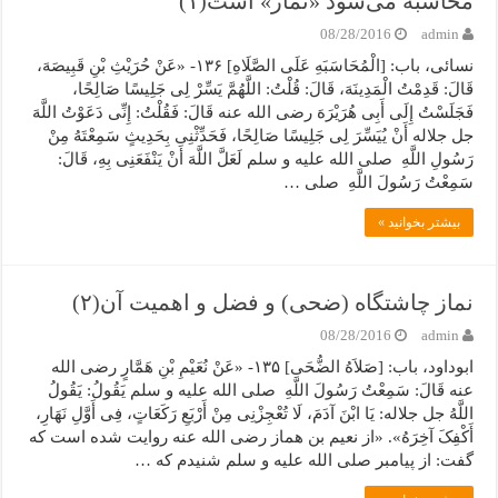
محاسبه می‌شود «نماز» است(۱)
08/28/2016
admin
نسائی، باب: [الْمُحَاسَبَهِ عَلَى الصَّلَاهِ] ۱۳۶- «عَنْ حُرَیْثِ بْنِ قَبِیصَهَ،
قَالَ: قَدِمْتُ الْمَدِینَهَ، قَالَ: قُلْتُ: اللَّهُمَّ یَسِّرْ لِی جَلِیسًا صَالِحًا،
فَجَلَسْتُ إِلَى أَبِی هُرَیْرَهَ رضی الله عنه قَالَ: فَقُلْتُ: إِنِّی دَعَوْتُ اللَّهَ
جل جلاله أَنْ یُیَسِّرَ لِی جَلِیسًا صَالِحًا، فَحَدِّثْنِی بِحَدِیثٍ سَمِعْتَهُ مِنْ
رَسُولِ اللَّهِ صلی الله علیه و سلم لَعَلَّ اللَّهَ أَنْ یَنْفَعَنِی بِهِ، قَالَ:
سَمِعْتُ رَسُولَ اللَّهِ صلی …
بیشتر بخوانید »
نماز چاشتگاه (ضحی) و فضل و اهمیت آن(۲)
08/28/2016
admin
ابوداود، باب: [صَلاَهُ الضُّحَى] ۱۳۵- «عَنْ نُعَیْمِ بْنِ هَمَّارٍ رضی الله
عنه قَالَ: سَمِعْتُ رَسُولَ اللَّهِ صلی الله علیه و سلم یَقُولُ: یَقُولُ
اللَّهُ جل جلاله: یَا ابْنَ آدَمَ، لَا تُعْجِزْنِی مِنْ أَرْبَعِ رَکَعَاتٍ، فِی أَوَّلِ نَهَارِ،
أَکْفِکَ آخِرَهُ». «از نعیم بن هماز رضی الله عنه روایت شده است که
گفت: از پیامبر صلی الله علیه و سلم شنیدم که …