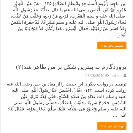
ابن ماجه: [لُزُومِ الْمَسَاجِدِ وَانْتِظَارِ الصَّلَاهِ] ۱۴۵- «عَنْ عَبْدِ اللَّهِ بْنِ
عَمْرٍو أَیْ: اِبْنِ الْعَاصِ رضی الله عنهما قَالَ: صَلَّیْنَا مَعَ رَسُولِ اللَّهِ
صلی الله علیه و سلم الْمَغْرِبَ، فَرَجَعَ مَنْ رَجَعَ، وَعَقَّبَ مَنْ عَقَّبَ،
فَجَاءَ رَسُولُ اللَّهِ صلی الله علیه و سلم مُسْرِعًا، قَدْ حَفَزَهُ النَّفَسُ،
وَقَدْ حَسَرَ عَنْ رُکْبَتَیْهِ، فَقَالَ: أَبْشِرُوا، هَذَا رَبُّکُمْ، قَدْ فَتَحَ بَابًا مِنْ
أَبْوَابِ …
بیشتر بخوانید »
پروردگارم به بهترین شکل بر من ظاهر شد(۲)
08/28/2016
admin
ترمذی در روایت دیگری این حدیث را از معاذ بن جبل رضی الله عنه
روایت کرده است: ۱۴۴- «قَالَ: احْتُبِسَ عَنَّا رَسُولُ اللَّهِ صلی الله
علیه و سلم ذَاتَ غَدَاهٍ مِنْ صَلَاهِ الصُّبْحِ، حَتَّى کِدْنَا نَتَرَایَا عَیْنَ
الشَّمْسِ، فَخَرَجَ سَرِیعًا، فَثُوِّبَ بِالصَّلَاهِ، فَصَلَّى رَسُولُ اللَّهِ صلی
الله علیه و سلم وَتَجَوَّزَ فِی صَلَاتِهِ، فَلَمَّا سَلَّمَ، دَعَا بِصَوْتِهِ، فَقَالَ لَنَا:
عَلَى …
بیشتر بخوانید »