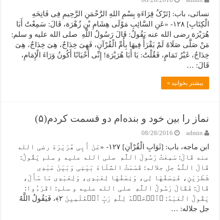
08/28/2016
admin
نسائی، باب: [تَرْکُ قِرَاءَهِ بِسْمِ اللهِ الرَّحْمَنِ الرَّحِیمِ فِی فَاتِحَهِ
الْکِتَابِ] ۱۲۸- «عَنِ السَّائِبِ مَوْلَى هِشَامِ بْنِ زُهْرَهَ، قَالَ: سَمِعْتُ أَبَا
هُرَیْرَهَ رضی الله عنه یَقُولُ: قَالَ رَسُولُ اللَّهِ صلی الله علیه و سلم:
مَنْ صَلَّى صَلَاهً لَمْ یَقْرَأْ فِیهَا بِأُمِّ الْقُرْآنِ، فَهِیَ خِدَاجٌ، هِیَ خِدَاجٌ، هِیَ
خِدَاجٌ، غَیْرُ تَمَامٍ، فَقُلْتُ: یَا أَبَا هُرَیْرَهَ! إِنِّی أَحْیَانًا أَکُونُ وَرَاءَ الْإِمَامِ،
قَالَ: …
بیشتر بخوانید »
نماز را بین خود و بنده‌ام دو قسمت کردم(۵)
08/28/2016
admin
ابن ماجه، باب: [ثَوَابِ الْقُرْآنِ] ۱۲۷- «عَنْ أَبِی هُرَیْرَهَ رضی الله
عنه قَالَ: سَمِعْتُ رَسُولَ اللَّهِ صلی الله علیه و سلم یَقُولُ:
قَالَ اللَّهُ جل جلاله: قَسَمْتُ الصَّلَاهَ بَیْنِی وَبَیْنَ عَبْدِی
شَطْرَیْنِ، فَنِصْفُهَا لِی، وَنِصْفُهَا لِعَبْدِی، وَلِعَبْدِی مَا سَأَلَ،
قَالَ: فَقَالَ رَسُولُ اللَّهِ صلی الله علیه و سلم: اقْرَءُوا:
یَقُولُ الْعَبْدُ: ﴿ٱلۡحَمۡدُ لِلَّهِ رَبِّ ٱلۡعَٰلَمِینَ ٢﴾، فَیَقُولُ اللَّهُ
جل جلاله: …