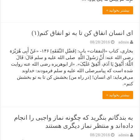
بیشتر بخوانید »
ای انسان انفاق کن تا به تو انفاق کنم(۱)
08/28/2016
admin
بخاری، کتاب «النفقات» باب: [فَضْلِ النَّفَقَهِ] ۱۴۶- «عَنْ أَبِی هُرَیْرَهَ
رضی الله عنه: أَنَّ رَسُولَ اللَّهِ صلی الله علیه و سلم قَالَ: قَالَ
اللَّهُ: أَنْفِقْ یَا آدَمَ، أُنْفِقْ عَلَیْکَ». «از ابوهریره رضی الله عنه روایت
شده است که پیامبرصلی الله علیه و سلم فرمودند: خداوند
می‌فرماید: ای انسان! [در راه من] بخشش کن تا به تو بخشش
کنم».
بیشتر بخوانید »
به بندگانم بنگرید که چگونه نماز واجبی را انجام
داده‌اند و منتظر نماز دیگری هستند
08/28/2016
admin