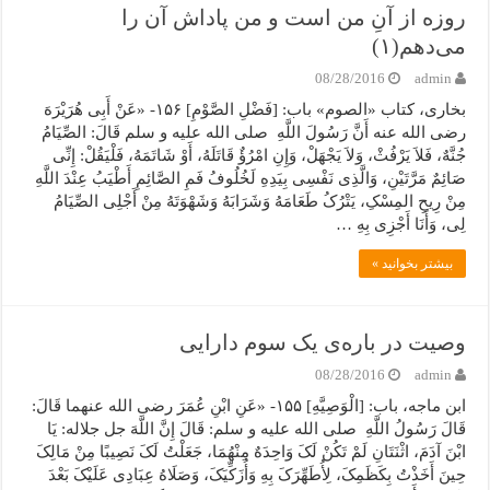
روزه از آنِ من است و من پاداش آن را
می‌دهم(۱)
08/28/2016
admin
بخاری، کتاب «الصوم» باب: [فَضْلِ الصَّوْمِ] ۱۵۶- «عَنْ أَبِی هُرَیْرَهَ
رضی الله عنه أَنَّ رَسُولَ اللَّهِ صلی الله علیه و سلم قَالَ: الصِّیَامُ
جُنَّهٌ، فَلاَ یَرْفُثْ، وَلاَ یَجْهَلْ، وَإِنِ امْرُؤٌ قَاتَلَهُ، أَوْ شَاتَمَهُ، فَلْیَقُلْ: إِنِّی
صَائِمٌ مَرَّتَیْنِ، وَالَّذِی نَفْسِی بِیَدِهِ لَخُلُوفُ فَمِ الصَّائِمِ أَطْیَبُ عِنْدَ اللَّهِ
مِنْ رِیحِ المِسْکِ، یَتْرُکُ طَعَامَهُ وَشَرَابَهُ وَشَهْوَتَهُ مِنْ أَجْلِی الصِّیَامُ
لِی، وَأَنَا أَجْزِی بِهِ …
بیشتر بخوانید »
وصیت در باره‌ی یک سوم دارایی
08/28/2016
admin
ابن ماجه، باب: [الْوَصِیَّهِ] ۱۵۵- «عَنِ ابْنِ عُمَرَ رضی الله عنهما قَالَ:
قَالَ رَسُولُ اللَّهِ صلی الله علیه و سلم: قَالَ إِنَّ اللَّهَ جل جلاله: یَا
ابْنَ آدَمَ، اثْنَتَانِ لَمْ تَکُنْ لَکَ وَاحِدَهٌ مِنْهُمَا، جَعَلْتُ لَکَ نَصِیبًا مِنْ مَالِکَ
حِینَ أَخَذْتُ بِکَظَمِکَ، لِأُطَهِّرَکَ بِهِ وَأُزَکِّیَکَ، وَصَلَاهُ عِبَادِی عَلَیْکَ بَعْدَ