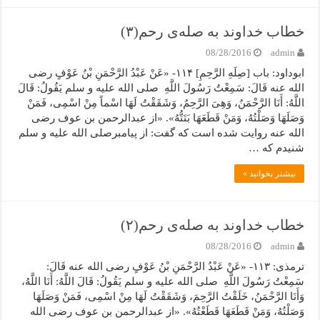
خطاب خداوند به صله‌ی رحم(۳)
08/28/2016
admin
ابوداود: باب [صِلَهِ الرَّحِمِ] ۱۱۴- «عَنْ عَبْدُ الرَّحْمَنِ بْنُ عَوْفٍ رضی
الله عنه قَالَ: سَمِعْتُ رَسُولَ اللَّهِ صلی الله علیه و سلم یَقُولُ: قَالَ
اللَّهُ: أَنَا الرَّحْمَنُ، وَهِیَ الرَّحِمُ، وَشَقَقْتُ لَهَا اسْماً مِنْ اسْمِی، فَمَنْ
وَصَلَهَا وَصَلْتُهُ، وَمَنْ قَطَعَهَا بَتَتُّهُ». «از عبدالرحمن بن عوف رضی
الله عنه روایت شده است که گفت: از پیامبرصلی الله علیه و سلم
شنیدم که …
بیشتر بخوانید »
خطاب خداوند به صله‌ی رحم(۲)
08/28/2016
admin
ترمذی: ۱۱۳- «عَنْ عَبْدُ الرَّحْمَنِ بْنُ عَوْفٍ رضی الله عنه قَالَ:
سَمِعْتُ رَسُولَ اللَّهِ صلی الله علیه و سلم یَقُولُ: قَالَ اللَّهُ: أَنَا اللَّهُ،
وَأَنَا الرَّحْمَنُ، خَلَقْتُ الرَّحِمَ، وَشَقَقْتُ لَهَا مِنْ اسْمِی، فَمَنْ وَصَلَهَا
وَصَلْتُهُ، وَمَنْ قَطَعَهَا قَطَعْتُهُ». «از عبدالرحمن بن عوف رضی الله