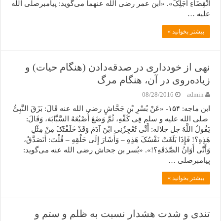
انْقِضَاءِ أَجَلِکَ». «ابن عمر رضی الله عنهما می‌گوید: پیامبرصلی الله
علیه …
بیشتر بخوانید »
نهی از خودداری در صدقه‌دادن (هنگام حیات) و
زیاده‌روی در آن، هنگام مرگ
08/28/2016
admin
ابن ماجه: ۱۵۴- «عَنْ بُسْرِ بْنِ جَحَّاشٍ رضی الله عنه قَالَ: بَزَقَ النَّبِیُّ
صلی الله علیه و سلم فِی کَفِّهِ، ثُمَّ وَضَعَ أُصْبُعَهُ السَّبَّابَهَ، وَقَالَ:
یَقُولُ اللَّهُ جل جلاله: أَنَّى تُعْجِزُنِی ابْنَ آدَمَ وَقَدْ خَلَقْتُکَ مِنْ مِثْلِ
هَذِهِ؟! فَإِذَا بَلَغَتْ نَفْسُکَ هَذِهِ – وَأَشَارَ إِلَى حَلْقِهِ – قُلْتَ: أَتَصَدَّقُ،
وَأَنَّى أَوَانُ الصَّدَقَهِ؟!». «بُسر بن جحاش رضی الله عنه می‌گوید:
پیامبرصلی …
بیشتر بخوانید »
تندی و شدت هشدار نسبت به ظلم و ستم و