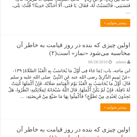
فَنَسَبَنِی، فَانْتَسَبْتُ لَهُ، فَقَالَ: یَا فَتَى، أَلَا أُحَدِّثُکَ حَدِیثًا؟ قُلْتُ: بَلَى،
…
بیشتر بخوانید »
اولین چیزی که بنده در روز قیامت به خاطر آن
محاسبه می‌شود «نماز» است(۲)
08/28/2016
admin
ابن ماجه، باب: [مَا جَاءَ فِی أَوَّلُ مَا یُحَاسَبُ بِهِ الْعَبْدُ الصَّلَاهُ] ۱۳۹-
«عَنْ تَمِیمٍ الدَّارِیِّ رضی الله عنه عَنِ النَّبِیِّ صلی الله علیه و سلم
قَالَ: أَوَّلُ مَا یُحَاسَبُ بِهِ الْعَبْدُ یَوْمَ الْقِیَامَهِ صَلَاتُهُ، فَإِنْ أَکْمَلَهَا کُتِبَتْ
لَهُ نَافِلَهً، فَإِنْ لَمْ یَکُنْ أَکْمَلَهَا، قَالَ اللَّهُ سُبْحَانَهُ لِمَلَائِکَتِهِ: انْظُرُوا، هَلْ
تَجِدُونَ لِعَبْدِی مِنْ تَطَوُّعٍ؟ فَأَکْمِلُوا بِهَا مَا ضَیَّعَ مِنْ فَرِیضَتِهِ، …
بیشتر بخوانید »
اولین چیزی که بنده در روز قیامت به خاطر آن