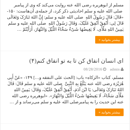
مسلم از ابوهریره رضی الله عنه روایت می‌کند که وی از پیامبر
صلی الله علیه و سلم احادیثی ذکر کرد، از جمله‌ی آن‌هاست: ۱۵۰-
«قَالَ: قَالَ رَسُولُ اللهِ صلی الله علیه و سلم: إِنَّ اللهَ تَبَارَکَ وَتَعَالَى
قَالَ لِی: أَنْفِقْ أُنْفِقْ عَلَیْکَ، وَقَالَ رَسُولُ اللهِ صلی الله علیه و سلم
یَمِینُ اللهِ مَلْأَى، لَا یَغِیضُهَا شَیْءٌ سَحَّاءُ اللَّیْلَ وَالنَّهَارَ، أَرَأَیْتُمْ …
بیشتر بخوانید »
ای انسان انفاق کن تا به تو انفاق کنم(۴)
08/28/2016
admin
مسلم، کتاب «الزکاه» باب: [الحث علی النفقه و…] ۱۴۹- «عَنْ أَبِی
هُرَیْرَهَ رضی الله عنه یَبْلُغُ بِهِ النَّبِیَّ صلی الله علیه و سلم قَالَ: قَالَ
اللهُ تَبَارَکَ وَتَعَالَى: یَا ابْنَ آدَمَ، أَنْفِقْ أُنْفِقْ عَلَیْکَ، وَقَالَ: یَمِینُ اللهِ
مَلْأَى سَحَّاءُ، لَا یَغِیضُهَا شَیْءٌ اللَّیْلَ وَالنَّهَارَ». «ابوهریره رضی الله
عنه این حدیث را به پیامبرصلی الله علیه و سلم می‌رساند و از …
بیشتر بخوانید »