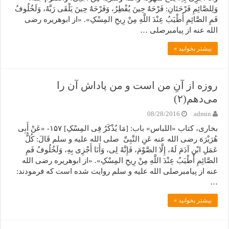
وَلِلصَّائِمِ فَرْحَتَانِ: فَرْحَهٌ حِینَ یُفْطِرُ، وَفَرْحَهٌ حِینَ یَلْقَى رَبَّهُ، وَلَخُلُوفُ
فَمِ الصَّائِمِ أَطْیَبُ عِنْدَ اللَّهِ مِنْ رِیحِ المِسْکِ». «از ابوهریره رضی
الله عنه از پیامبرصلی …
بیشتر بخوانید »
روزه از آنِ من است و من پاداش آن را
می‌دهم(۲)
08/28/2016
admin
بخاری، کتاب «اللباس» باب: [مَا یُذْکَرُ فِی المِسْکِ] ۱۵۷- «عَنْ أَبِی
هُرَیْرَهَ رضی الله عنه عَنِ النَّبِیِّ صلی الله علیه و سلم قَالَ: کُلُّ
عَمَلِ ابْنِ آدَمَ لَهُ، إِلَّا الصَّوْمَ، فَإِنَّهُ لِی، وَأَنَا أَجْزِی بِهِ، وَلَخُلُوفُ فَمِ
الصَّائِمِ أَطْیَبُ عِنْدَ اللَّهِ مِنْ رِیحِ المِسْکِ». «از ابوهریره رضی الله
عنه از پیامبرصلی الله علیه و سلم روایت شده است که فرمودند:
…
بیشتر بخوانید »