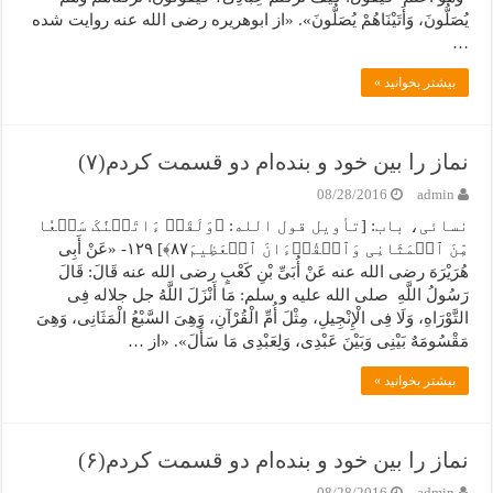
یُصَلُّونَ، وَأَتَیْنَاهُمْ یُصَلُّونَ». «از ابوهریره رضی الله عنه روایت شده
…
بیشتر بخوانید »
نماز را بین خود و بنده‌ام دو قسمت کردم(۷)
08/28/2016
admin
نسائی، باب: [تأویل قول الله: ﴿وَلَقَدۡ ءَاتَیۡنَٰکَ سَبۡعٗا
مِّنَ ٱلۡمَثَانِی وَٱلۡقُرۡءَانَ ٱلۡعَظِیمَ٨٧﴾] ۱۲۹- «عَنْ أَبِی
هُرَیْرَهَ رضی الله عنه عَنْ أُبَیِّ بْنِ کَعْبٍ رضی الله عنه قَالَ: قَالَ
رَسُولُ اللَّهِ صلی الله علیه و سلم: مَا أَنْزَلَ اللَّهُ جل جلاله فِی
التَّوْرَاهِ، وَلَا فِی الْإِنْجِیلِ، مِثْلَ أُمِّ الْقُرْآنِ، وَهِیَ السَّبْعُ الْمَثَانِی، وَهِیَ
مَقْسُومَهٌ بَیْنِی وَبَیْنَ عَبْدِی، وَلِعَبْدِی مَا سَأَلَ». «از …
بیشتر بخوانید »
نماز را بین خود و بنده‌ام دو قسمت کردم(۶)