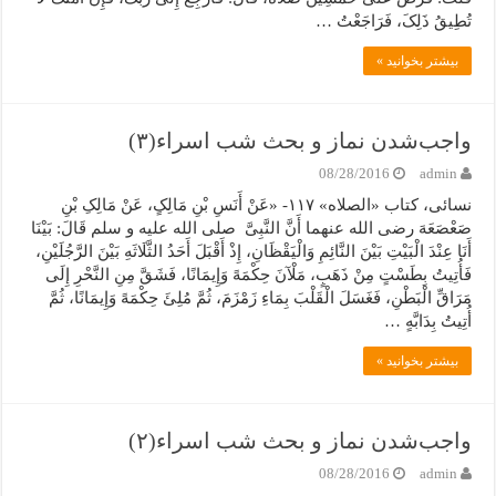
تُطِیقُ ذَلِکَ، فَرَاجَعْتُ …
بیشتر بخوانید »
واجب‌شدن نماز و بحث شب اسراء(۳)
08/28/2016
admin
نسائی، کتاب «الصلاه» ۱۱۷- «عَنْ أَنَسِ بْنِ مَالِکٍ، عَنْ مَالِکِ بْنِ
صَعْصَعَهَ رضی الله عنهما أَنَّ النَّبِیَّ صلی الله علیه و سلم قَالَ: بَیْنَا
أَنَا عِنْدَ الْبَیْتِ بَیْنَ النَّائِمِ وَالْیَقْظَانِ، إِذْ أَقْبَلَ أَحَدُ الثَّلَاثَهِ بَیْنَ الرَّجُلَیْنِ،
فَأُتِیتُ بِطَسْتٍ مِنْ ذَهَبٍ، مَلْآنَ حِکْمَهً وَإِیمَانًا، فَشَقَّ مِنِ النَّحْرِ إِلَى
مَرَاقِّ الْبَطْنِ، فَغَسَلَ الْقَلْبَ بِمَاءِ زَمْزَمَ، ثُمَّ مُلِئَ حِکْمَهً وَإِیمَانًا، ثُمَّ
أُتِیتُ بِدَابَّهٍ …
بیشتر بخوانید »
واجب‌شدن نماز و بحث شب اسراء(۲)
08/28/2016
admin