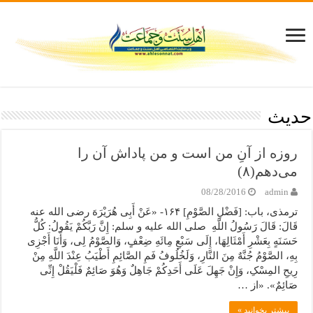
حدیث
روزه از آنِ من است و من پاداش آن را
می‌دهم(۸)
08/28/2016
admin
ترمذی، باب: [فَضْلِ الصَّوْمِ] ۱۶۴- «عَنْ أَبِی هُرَیْرَهَ رضی الله عنه
قَالَ: قَالَ رَسُولُ اللَّهِ صلی الله علیه و سلم: إِنَّ رَبَّکُمْ یَقُولُ: کُلُّ
حَسَنَهٍ بِعَشْرِ أَمْثَالِهَا، إِلَى سَبْعِ مِائَهِ ضِعْفٍ، وَالصَّوْمُ لِی، وَأَنَا أَجْزِی
بِهِ، الصَّوْمُ جُنَّهٌ مِنَ النَّارِ، وَلَخُلُوفُ فَمِ الصَّائِمِ أَطْیَبُ عِنْدَ اللَّهِ مِنْ
رِیحِ المِسْکِ، وَإِنْ جَهِلَ عَلَى أَحَدِکُمْ جَاهِلٌ وَهُوَ صَائِمٌ فَلْیَقُلْ إِنِّی
صَائِمٌ». «از …
بیشتر بخوانید »