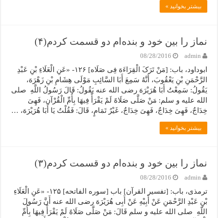
بیشتر بخوانید »
نماز را بین خود و بنده‌ام دو قسمت کردم(۴)
08/28/2016
admin
ابوداود، باب: [مَنْ تَرَکَ الْقِرَاءَهَ فِی صَلَاه] ۱۲۶- «عَنِ الْعَلَاءِ بْنِ عَبْدِ
الرَّحْمَنِ بْنِ یَعْقُوبَ، أَنَّهُ سَمِعَ أَبَا السَّائِبِ مَوْلَى هِشَامِ بْنِ زَهْرَهَ،
یَقُولُ: سَمِعْتُ أَبَا هُرَیْرَهَ رضی الله عنه یَقُولُ: قَالَ رَسُولُ اللَّهِ صلی
الله علیه و سلم: مَنْ صَلَّى صَلَاهً لَمْ یَقْرَأْ فِیهَا بِأُمِّ الْقُرْآنِ، فَهِیَ
خِدَاجٌ، فَهِیَ خِدَاجٌ، فَهِیَ خِدَاجٌ، غَیْرُ تَمَامٍ، قَالَ: فَقُلْتُ یَا أَبَا هُرَیْرَهَ، …
بیشتر بخوانید »
نماز را بین خود و بنده‌ام دو قسمت کردم(۳)
08/28/2016
admin
ترمذی، باب: [تفسیر القرآن] باب [سوره الفاتحه] ۱۲۵- «عَنِ الْعَلَاءِ
بْنِ عَبْدِ الرَّحْمَنِ عَنْ أَبِیْهِ عَنْ أَبِی هُرَیْرَهَ رضی الله عنه أَنَّ رَسُولَ
اللّهِ صلی الله علیه و سلم قَالَ: مَنْ صَلَّى صَلَاهً لَمْ یَقْرَأْ فِیهَا بِأُمِّ