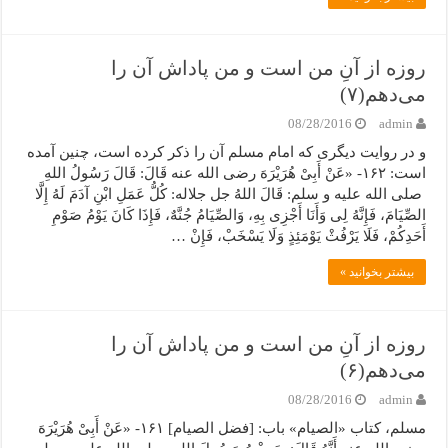
روزه از آنِ من است و من پاداش آن را
می‌دهم(۷)
08/28/2016
admin
و در روایت دیگری که امام مسلم آن را ذکر کرده است، چنین آمده
است: ۱۶۲- «عَنْ أَبِیْ هُرَیْرَهَ رضی الله عنه قَالَ: قَالَ رَسُولُ اللهِ
صلی الله علیه و سلم: قَالَ اللهُ جل جلاله: کُلُّ عَمَلِ ابْنِ آدَمَ لَهُ إِلَّا
الصِّیَامَ، فَإِنَّهُ لِی وَأَنَا أَجْزِی بِهِ، وَالصِّیَامُ جُنَّهٌ، فَإِذَا کَانَ یَوْمُ صَوْمِ
أَحَدِکُمْ، فَلَا یَرْفُثْ یَوْمَئِذٍ وَلَا یَسْخَبْ، فَإِنْ …
بیشتر بخوانید »
روزه از آنِ من است و من پاداش آن را
می‌دهم(۶)
08/28/2016
admin
مسلم، کتاب «الصیام» باب: [فضل الصیام] ۱۶۱- «عَنْ أَبِیْ هُرَیْرَهَ