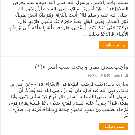
مسلم، باب: [الإسراء برسول الله صلی الله علیه و سلم وفرض
الصلاه] ۱۱۶- «عَنْ أَنَسِ بْنِ مَالِکٍ رضی الله عنه أَنَّ رَسُولَ اللهِ
صلی الله علیه و سلم قَالَ: أُتِیتُ بِالْبُرَاقِ وَهُوَ دَابَّهٌ أَبْیَضُ طَوِیلٌ،
فَوْقَ الْحِمَارِ، وَدُونَ الْبَغْلِ، یَضَعُ حَافِرَهُ عِنْدَ مُنْتَهَى طَرْفِهِ، قَالَ:
فَرَکِبْتُهُ حَتَّى أَتَیْتُ بَیْتَ الْمَقْدِسِ، قَالَ: فَرَبَطْتُهُ بِالْحَلْقَهِ الَّتِی یَرْبِطُ بِهِ
الْأَنْبِیَاءُ، قَالَ: ثُمَّ دَخَلْتُ …
بیشتر بخوانید »
واجب‌شدن نماز و بحث شب اسراء(۱)
08/28/2016
admin
بخاری، باب: [کَیْفَ فُرِضَتِ الصَّلاَهُ فِی الإِسْرَاءِ] ۱۱۵- «عَنْ أَنَسِ بْنِ
مَالِکٍ رضی الله عنه قَالَ: کَانَ أَبُو ذَرٍّ رضی الله عنه یُحَدِّثُ أَنَّ
رَسُولَ اللَّهِ صلی الله علیه و سلم قَالَ: فُرِجَ عَنْ سَقْفِ بَیْتِی، وَأَنَا
بِمَکَّهَ، فَنَزَلَ جِبْرِیلُ علیه السلام فَفَرَجَ صَدْرِی، ثُمَّ غَسَلَهُ بِمَاءِ زَمْزَمَ،
ثُمَّ جَاءَ بِطَسْتٍ مِنْ ذَهَبٍ، مُمْتَلِئٍ حِکْمَهً وَإِیمَانًا فَأَفْرَغَهُ فِی صَدْرِی،
ثُمَّ …
بیشتر بخوانید »