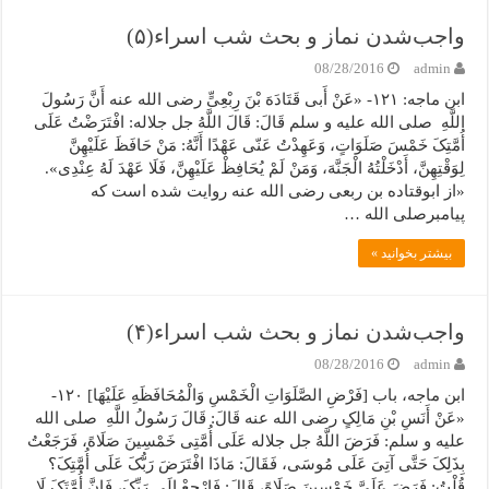
واجب‌شدن نماز و بحث شب اسراء(۵)
08/28/2016
admin
ابن ماجه: ۱۲۱- «عَنْ أَبی قَتَادَهَ بْنَ رِبْعِیٍّ رضی الله عنه أَنَّ رَسُولَ
اللَّهِ صلی الله علیه و سلم قَالَ: قَالَ اللَّهُ جل جلاله: افْتَرَضْتُ عَلَى
أُمَّتِکَ خَمْسَ صَلَوَاتٍ، وَعَهِدْتُ عَنّی عَهْدًا أَنَّهُ: مَنْ حَافَظَ عَلَیْهِنَّ
لِوَقْتِهِنَّ، أَدْخَلْتُهُ الْجَنَّهَ، وَمَنْ لَمْ یُحَافِظْ عَلَیْهِنَّ، فَلَا عَهْدَ لَهُ عِنْدِی».
«از ابوقتاده بن ربعی رضی الله عنه روایت شده است که
پیامبرصلی الله …
بیشتر بخوانید »
واجب‌شدن نماز و بحث شب اسراء(۴)
08/28/2016
admin
ابن ماجه، باب [فَرْضِ الصَّلَوَاتِ الْخَمْسِ وَالْمُحَافَظَهِ عَلَیْهَا] ۱۲۰-
«عَنْ أَنَسِ بْنِ مَالِکٍ رضی الله عنه قَالَ: قَالَ رَسُولُ اللَّهِ صلی الله
علیه و سلم: فَرَضَ اللَّهُ جل جلاله عَلَى أُمَّتِی خَمْسِینَ صَلَاهً، فَرَجَعْتُ
بِذَلِکَ حَتَّى آتِیَ عَلَى مُوسَى، فَقَالَ: مَاذَا افْتَرَضَ رَبُّکَ عَلَى أُمَّتِکَ؟
قُلْتُ: فَرَضَ عَلَیَّ خَمْسِینَ صَلَاهً، قَالَ: فَارْجِعْ إِلَى رَبِّکَ، فَإِنَّ أُمَّتَکَ لَا