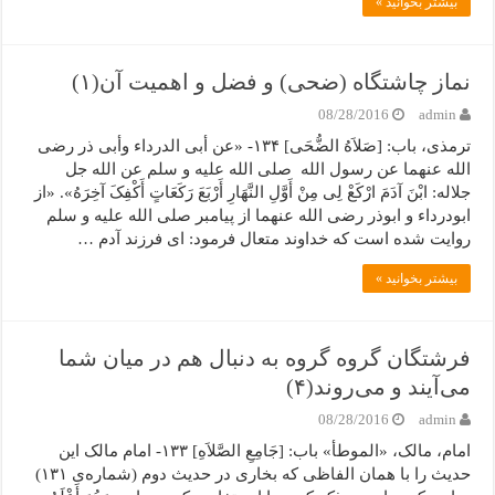
بیشتر بخوانید »
نماز چاشتگاه (ضحی) و فضل و اهمیت آن(۱)
08/28/2016
admin
ترمذی، باب: [صَلاَهُ الضُّحَى] ۱۳۴- «عن أبی الدرداء وأبی ذر رضی
الله عنهما عن رسول الله صلی الله علیه و سلم عن الله جل
جلاله: ابْنَ آدَمَ ارْکَعْ لِی مِنْ أَوَّلِ النَّهَارِ أَرْبَعَ رَکَعَاتٍ أَکْفِکَ آخِرَهُ». «از
ابودرداء و ابوذر رضی الله عنهما از پیامبر صلی الله علیه و سلم
روایت شده است که خداوند متعال فرمود: ای فرزند آدم …
بیشتر بخوانید »
فرشتگان گروه گروه به دنبال هم در میان شما
می‌آیند و می‌روند(۴)
08/28/2016
admin
امام، مالک، «الموطأ» باب: [جَامِعِ الصَّلاَهِ] ۱۳۳- امام مالک این
حدیث را با همان الفاظی که بخاری در حدیث دوم (شماره‌ی ۱۳۱)