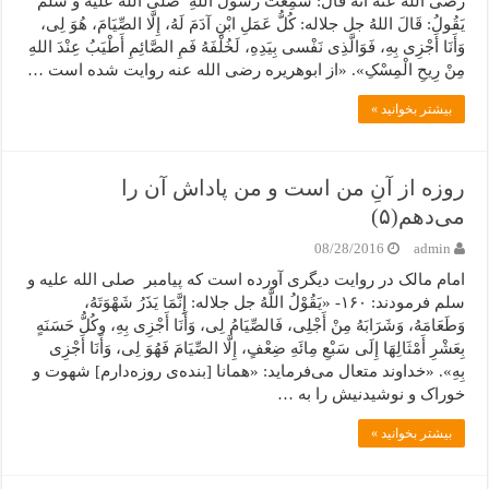
رضی الله عنه أَنَّهُ قَالَ: سَمِعْتُ رَسُولَ اللهِ صلی الله علیه و سلم
یَقُولُ: قَالَ اللهُ جل جلاله: کُلُّ عَمَلِ ابْنِ آدَمَ لَهُ، إِلَّا الصِّیَامَ، هُوَ لِی،
وَأَنَا أَجْزِی بِهِ، فَوَالَّذِی نَفْسی بِیَدِهِ، لَخُلْفَهُ فَمِ الصَّائِمِ أَطْیَبُ عِنْدَ اللهِ
مِنْ رِیحِ الْمِسْکِ». «از ابوهریره رضی الله عنه روایت شده است …
بیشتر بخوانید »
روزه از آنِ من است و من پاداش آن را
می‌دهم(۵)
08/28/2016
admin
امام مالک در روایت دیگری آورده است که پیامبر صلی الله علیه و
سلم فرمودند: ۱۶۰- «یَقُوْلُ اللَّهُ جل جلاله: إِنَّمَا یَذَرُ شَهْوَتَهُ،
وَطَعَامَهُ، وَشَرَابَهُ مِنْ أَجْلِی، فَالصِّیَامُ لِی، وَأَنَا أَجْزِی بِهِ، وکُلُّ حَسَنَهٍ
بِعَشْرِ أَمْثَالِهَا إِلَى سَبْعِ مِائَهِ ضِعْفٍ، إِلَّا الصِّیَامَ فَهُوَ لِی، وَأَنَا أَجْزِی
بِهِ». «خداوند متعال می‌فرماید: «همانا [بنده‌ی روزه‌دارم] شهوت و
خوراک و نوشیدنیش را به …
بیشتر بخوانید »