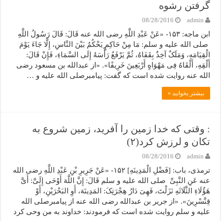
گرفتن رشوه
08/28/2016
admin
ابن ماجه: ۱۵۳- «عَنْ عَبْدِ اللَّهِ رضی الله عنه قَالَ: قَالَ رَسُولُ اللَّهِ
صلی الله علیه و سلم: مَا مِنْ حَاکِمٍ یَحْکُمُ بَیْنَ النَّاسِ، إِلَّا جَاءَ یَوْمَ
الْقِیَامَهِ، وَمَلَکٌ آخِذٌ بِقَفَاهُ، ثُمَّ یَرْفَعُ رَأْسَهُ إِلَى السَّمَاءِ، فَإِنْ قَالَ:
أَلْقِهِ، أَلْقَاهُ فِی مَهْوَاهٍ أَرْبَعِینَ خَرِیفًا». «از عبدالله بن مسعود رضی
الله عنه روایت شده است که گفت: پیامبرصلی الله علیه و …
بیشتر بخوانید »
: وقتی که خدا زمین را آفرید، زمین شروع به
تکان و لرزش کرد(۲)
08/28/2016
admin
ترمذی، باب: [فَضْلِ الْمَدِینَهِ] ۱۵۲- «عَنْ جَرِیرِ بْنِ عَبْدِ اللَّهِ رضی الله
عنه عَنِ النَّبِیِّ صلی الله علیه و سلم قَالَ: إِنَّ اللَّهَ أَوْحَى إِلَیَّ: أَیَّ
هَؤُلَاءِ الثَّلَاثَهِ نَزَلْتَ، فَهِیَ دَارُ هِجْرَتِکَ: المَدِینَهَ، أَوِ البَحْرَیْنِ، أَوْ
قِنَّسْرِینَ». «از جریر بن عبدالله رضی الله عنه از پیامبرصلی الله
علیه و سلم روایت شده است که فرمودند: خداوند به من وحی کرد