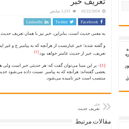
تعریف خبر
02/22/2018
1,215 نمایش
LinkedIn
Twitter
Facebook
به معنی حدیث است، بنابراین، خبر نیز با همان تعریف حدیث
و گفته شده؛ خبر عبارتست از هرآنچه که به پیامبر ج و غیر ا
[۱]
تعریف، خبر از حدیث عامتر خواهد بود.
[۱]
– بر این مبنا می‌توان گفت که: هر حدیثی خبر است ولی ه
بعضی گفته‌اند: هرآنچه که به پیامبر نسبت داده می‌شود حدی
منتسب است خبر نامیده می‌شود.
قبلی
تعریف حدیث
مقالات مرتبط