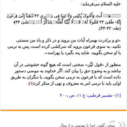
علیه السلام می‌فرماید:
﴿ٱذۡهَبۡ أَنتَ وَأَخُوکَ بِ‍َٔایَٰتِی وَلَا تَنِیَا فِی ذِکۡرِی ۴٢ ٱذۡهَبَآ إِلَىٰ فِرۡعَوۡنَ
إِنَّهُۥ طَغَىٰ ۴٣ فَقُولَا لَهُۥ قَوۡلٗا لَّیِّنٗا لَّعَلَّهُۥ یَتَذَکَّرُ أَوۡ یَخۡشَىٰ ۴۴﴾
[طه: ۴۲-۴۴].
«تو و برادرت بهمراه آیات من بروید و در ذکر و یاد من سستی
نکنید. به سوی فرعون بروید که سرکشی کرده است. پس به نرمی
با او سخن بگویید. شاید پند بگیرد یا بهراسد».
منظور از «قول لیِّن» سخنی است که هیچ گونه خشونتی در آن
نباشد و به وضوح حق را بیان کند. اگر خداوند به موسی دستور
داده است که با فرعون به نرمی سخن بگوید، با دیگران به طریق
اولی باید با نرمی امر به معروف و نهی از منکر کرد
[۱]
.
[۱]
– تفسیر قرطبی: ج ۱۱، ص ۲۰۰٫
قبلی
سخن گفتن خدا با موسی و ارسال