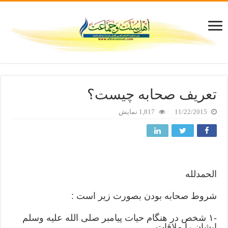
ﺗﻌﺮﯾﻒ ﺻﺤﺎﺑﻪ ﭼﯿﺴﺖ؟
11/22/2015
1,817 نمایش
ﺍﻟﺤﻤﺪﻟﻠﻪ
ﺷﺮﻭﻁ ﺻﺤﺎﺑﻪ ﺑﻮﺩﻥ ﺑﺼﻮﺭﺕ ﺯﯾﺮ ﺍﺳﺖ :
-۱ ﺷﺨﺺ ﺩﺭ ﻫﻨﮕﺎﻡ ﺣﯿﺎﺕ ﭘﯿﺎﻣﺒﺮ ﺻﻠﯽ ﺍﻟﻠﻪ ﻋﻠﯿﻪ ﻭﺳﻠﻢ
ﺍﯾﺸﺎﻥ ﺭﺍ ﻣﻼﻗﺎﺕ