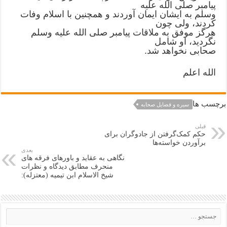
ﭘﯿﺎﻣﺒﺮ ﺻﻠﯽ ﺍﻟﻠﻪ ﻋﻠﯿﻪ
ﻭﺳﻠﻢ ﺑﻪ ﺍﯾﺸﺎﻥ ﺍﯾﻤﺎﻥ ﺁﻭﺭﺩﻧﺪ ﻭ ﻫﻤﭽﻨﯿﻦ ﺑﺎ ﺍﺳﻼﻡ ﻭﻓﺎﺕ
ﮐﺮﺩﻧﺪ، ﻭﻟﯽ ﭼﻮﻥ
ﻫﺮﮔﺰ ﻣﻮﻓﻖ ﺑﻪ ﻣﻼﻗﺎﺕ ﭘﯿﺎﻣﺒﺮ ﺻﻠﯽ ﺍﻟﻠﻪ ﻋﻠﯿﻪ ﻭﺳﻠﻢ
ﻧﮕﺮﺩﯾﺪ، ﺍﻭ ﺷﺎﻣﻞ
ﺻﺤﺎﺑﯽ ﻧﺨﻮﺍﻫﺪ ﺷﺪ.
الله اعلم
برچسب ها
سیره و فضایل صحابه
قبلی
ﺣﮑﻢ ﮐﻤﮏﮔﺮﻓﺘﻦ ﺍﺯ ﺟﺎﺩﻭﮔﺮﺍﻥ ﺑﺮﺍﯼ
ﺑﺮﺁﻭﺭﺩﻥ ﺧﻮﺍﺳﺘﻪﻫﺎ
بعدی
نگاهی به عقاید و باورهای فرقه های
منحرف مطابق دیدگاه و نظرات
شیخ الاسلام ابن تیمیه (معتزله):