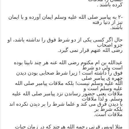
ﮐﺮﺩﻩ ﺑﺎﺷﻨﺪ .
-۲ ﺑﻪ ﭘﯿﺎﻣﺒﺮ ﺻﻠﯽ ﺍﻟﻠﻪ ﻋﻠﯿﻪ ﻭﺳﻠﻢ ﺍﯾﻤﺎﻥ ﺁﻭﺭﺩﻩ ﻭ ﺑﺎ ﺍﯾﻤﺎﻥ
ﻧﯿﺰ ﺍﺯ ﺩﻧﯿﺎ ﺭﻓﺘﻪ
ﺑﺎﺷﻨﺪ.
ﺣﺎﻝ ﺍﮔﺮ ﮐﺴﯽ ﯾﮑﯽ ﺍﺯ ﺩﻭ ﺷﺮﻁ ﻓﻮﻕ ﺭﺍ ﻧﺪﺍﺷﺘﻪ ﺑﺎﺷﺪ، ﺍﻭ
ﺟﺰﻭ ﺍﺻﺤﺎﺏ
ﺭﺿﯽ ﺍﻟﻠﻪ ﻋﻨﻬﻢ ﻗﺮﺍﺭ ﻧﻤﯽ ﮔﯿﺮﺩ.
ﻋﺒﺪﺍﻟﻠﻪ ﺑﻦ ﺍﻡ ﻣﮑﺘﻮﻡ ﺭﺿﯽ ﺍﻟﻠﻪ ﻋﻨﻪ ﻫﺮ ﭼﻨﺪ ﻧﺎﺑﯿﻨﺎ ﺑﻮﺩﻩ
ﺍﺳﺖ ﻭﻟﯽ ﺩﻭ ﺷﺮﻁ
ﻓﻮﻕ ﺭﺍ ﺩﺍﺷﺘﻪ ﺍﺳﺖ ! ﺯﯾﺮﺍ ﺷﺮﻁ ﺻﺤﺎﺑﯽ ﺑﻮﺩﻥ ﺩﯾﺪﻥ
ﭼﻬﺮﻩ ﯼ ﭘﯿﺎﻣﺒﺮ ﺻﻠﯽ
ﺍﻟﻠﻪ ﻋﻠﯿﻪ ﻭﺳﻠﻢ ﻧﯿﺴﺖ! ﺑﻠﮑﻪ ﻣﻼﻗﺎﺕ ﭘﯿﺎﻣﺒﺮ ﺻﻠﯽ ﺍﻟﻠﻪ
ﻋﻠﯿﻪ ﻭﺳﻠﻢ ﺍﺳﺖ ﻭ
ﻣﻼﻗﺎﺕ ﯾﻌﻨﯽ ﺣﻀﻮﺭ ﺭﺳﺎﻧﺪﻥ ﻧﺰﺩ ﭘﯿﺎﻣﺒﺮ ﺻﻠﯽ ﺍﻟﻠﻪ ﻋﻠﯿﻪ
ﻭﺳﻠﻢ. ﻭ ﻟﺬﺍ ﻣﻼﻗﺎﺕ
ﺑﺎ ﺩﯾﺪﻥ ﻓﺮﻕ ﻣﯽ ﮐﻨﺪ ﻭ ﻋﻠﻤﺎ ﺷﺮﻁ ﺭﺍ ﺑﺮ ﺩﯾﺪﻥ ﻧﮑﺮﺩﻩ ﺍﻧﺪ
ﺑﻠﮑﻪ ﺷﺮﻁ ﺑﺮ
ﻣﻼﻗﺎﺕ ﺍﺳﺖ.
ﻣﺜﻼ ﺍﻭﯾﺲ ﻗﺮﻧﯽ ﺭﺣﻤﻪ ﺍﻟﻠﻪ ﻫﺮﭼﻨﺪ ﮐﻪ ﺩﺭ ﺯﻣﺎﻥ ﺣﯿﺎﺕ