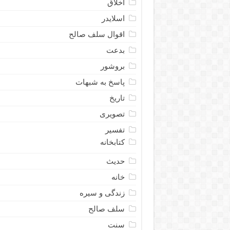
اخلاق
اسلایدر
اقوال سلف صالح
بدعت
بروشور
پاسخ به شبهات
تاریخ
تصویری
تفسیر
کتابخانه
حدیث
خانه
زندگی و سیره
سلف صالح
سنت