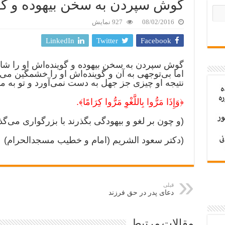
گوش سپردن به سخن بیهوده و گو
08/02/2016
927 نمایش
LinkedIn
Twitter
Facebook
گوش سپردن به سخن بیهوده و گوینده‌اش او را شاد 
اما بی‌توجهی به آن و گوینده‌اش او را خشمگین می‌کند
نتیجه او چیزی جز جهل به دست نمی‌آورد و تو به 
﴿وَإِذَا مَرُّوا بِاللَّغْوِ مَرُّوا کِرَامًا﴾.
(و چون بر لغو و بیهودگی بگذرند با بزرگواری می‌گذر
(دکتر سعود الشریم (امام و خطیب مسجدالحرام)
قبلی
دعای پدر در حق فرزند
مقالات مرتبط