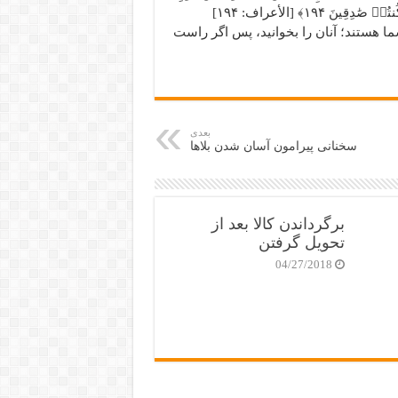
ٱللَّهِ عِبَادٌ أَمۡثَالُکُمۡۖ فَٱدۡعُوهُمۡ فَلۡیَسۡتَجِیبُواْ لَکُمۡ إِن کُنتُمۡ صَٰدِقِینَ ١٩۴﴾ [الأعراف: ۱۹۴]
ما هستند؛ آنان را بخوانید، پس اگر راست
بعدی
سخنانی پیرامون آسان شدن بلاها
برگرداندن کالا بعد از
تحویل گرفتن
04/27/2018