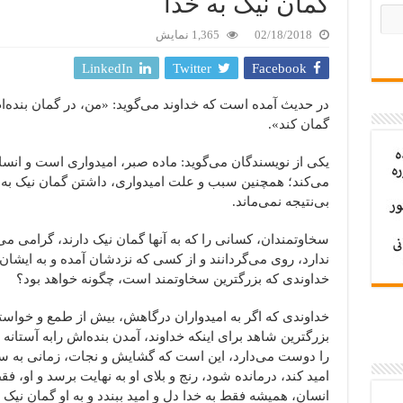
گمان نیک به خدا
02/18/2018
1,365 نمایش
LinkedIn
Twitter
Facebook
در حدیث آمده است که خداوند می‌گوید: «من، در گمان بنده‌
گمان کند».
یکی از نویسندگان می‌گوید: ماده صبر، امیدواری است و انسا
می‌کند؛ همچنین سبب و علت امیدواری، داشتن گمان نیک به خ
بی‌نتیجه نمی‌ماند.
سخاوتمندان، کسانی را که به آنها گمان نیک دارند، گرامی می‌
ندارد، روی می‌گردانند و از کسی که نزدشان آمده و به ایشان
خداوندی که بزرگترین سخاوتمند است، چگونه خواهد بود؟
خداوندی که اگر به امیدواران درگاهش، بیش از طمع و خواسته
بزرگترین شاهد برای اینکه خداوند، آمدن بنده‌اش رابه آستانه
را دوست می‌دارد، این است که گشایش و نجات، زمانی به سرا
امید کند، درمانده شود، رنج و بلای او به نهایت برسد و او، ف
انسان، همیشه فقط به خدا دل و امید ببندد و به او گمان نیک داشته 