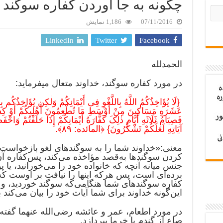
چگونه به جا آوردن کفاره سوگند 
07/11/2016
1,186 نمایش
LinkedIn
Twitter
Facebook
الحمدلله
در مورد کفاره سوگند، خداوند متعال میفرماید:
{لَا یُؤَاخِذُکُمُ اللَّهُ بِاللَّغْوِ فِی أَیْمَانِکُمْ وَلٰکِن یُؤَاخِذُکُم بِمَ
عَشَرَهِ مَسَاکِینَ مِنْ أَوْسَطِ مَا تُطْعِمُونَ أَهْلِیکُمْ أَوْ کِسْوَت
فَصِیَامُ ثَلَاثَهِ أَیَّامٍ ذٰلِکَ کَفَّارَهُ أَیْمَانِکُمْ إِذَا حَلَفْتُمْ وَاحْفَظ
آیَاتِهِ لَعَلَّکُمْ تَشْکُرُونَ} ﴿المائده: ۸۹﴾.
معنی:«خداوند شما را به‌ سوگندهای‌ لغو بازخواست‌
‌کردن‌ سوگندها به‌قصد مؤاخذه‌ می‌کند، پس‌کفاره‌ آن
جنس‌ میانه ‌آنچه‌ که‌ خانواده‌ خود را می‌خورانید، یا پ
برده‌ای‌ است، پس‌ هرکه‌ اینها را نیافت‌ بر اوست‌ که
کفاره‌ سوگندهای‌ شما هنگامی‌که‌ سوگند خوردید، و س
این‌گونه‌ خداوند برای‌ شما آیات‌ خود را بیان‌ می‌کند
در مورد اطعام، عمر و عائشه‌ رضی‌الله عنهما گفته‌اند
صاع‌ از گندم‌ یا خرما بپردازد.