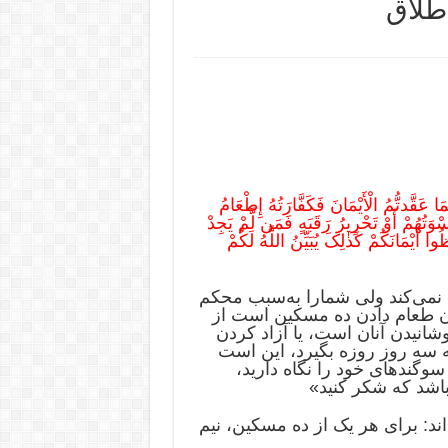
طلاق
ا عَقَّدتُّمُ الْأَیْمَانَ فَکَفَّارَتُهُ إِطْعَامُ
ُهُمْ أَوْ تَحْرِیرُ رَقَبَهٍ فَمَن لَّمْ یَجِدْ
ُوا أَیْمَانَکُمْ کَذٰلِکَ یُبَیِّنُ اللَّهُ لَکُمْ
 نمی‌کند ولی‌ شمارا به‌سبب‌ محکم
 طعام‌ دادن‌ ده‌ مسکین‌ است‌ از
وشانیدن‌ آنان‌ است، یا آزاد کردن‌
‌ سه‌ روز روزه‌ بگیرد، این‌ است‌
وگندهای‌ خود را نگاه ‌دارید،
 باشد که‌ شکر کنید»
: برای‌ هر یک‌ از ده ‌مسکین‌، نیم‌