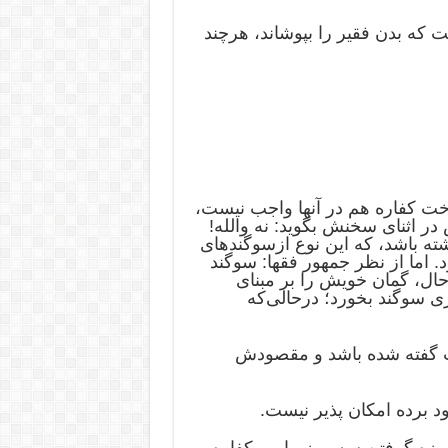
ست که بدن فقیر را بپوشاند، هرچند
خت‌ کفاره‌ هم‌ در آنها واجب‌ نیست،
 اثنای‌ سخنش‌ بگوید: نه‌ والله!
ته ‌باشد، که‌ این‌ نوع‌ ازسوگندهای‌
د. اما از نظر جمهور فقها: سوگند
ال‌، گمان‌ خویش‌ را بر مبنای‌
اری ‌سوگند بخورد؛ درحالی‌که‌
نیت گفته شده باشد و مقصودش
د برده امکان پذیر نیست.
زه ‌گرفتن‌ سه‌ روز پیاپی‌، کفاره‌