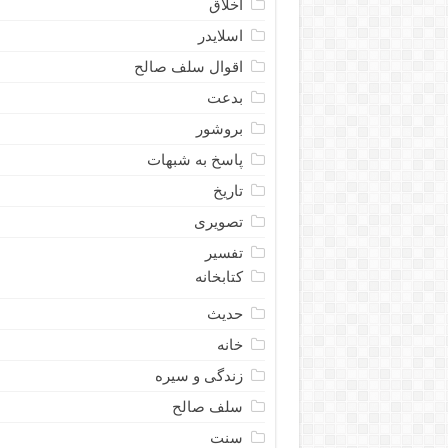
اخلاق
اسلایدر
اقوال سلف صالح
بدعت
بروشور
پاسخ به شبهات
تاریخ
تصویری
تفسیر
کتابخانه
حدیث
خانه
زندگی و سیره
سلف صالح
سنت