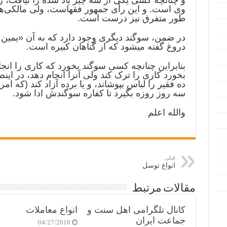
وی‌ است‌. و این ‌رأی‌ جمهور فقهاست، ولی مالکی‌ها 
‌طور متفرق ‌نیز درست‌ است‌.
در ضمن، سوگند دیگری وجود دارد که به آن «یمین‌
دروغ گفته میشود که از گناهان کبیره است.
بنابراین چنانچه کسی سوگند بخورد که کاری را انجام
بخورد کاری را ترک کند ولی آنرا انجام دهد، در اینصو
ده فقیر را لباس بپوشاند، و یا برده آزاد کند (که امرو
سه روز روزه بگیرد تا کفاره سوگندش ادا شود.
والله اعلم
قبلی
انواع توسل
مقالات مرتبط
کانال تلگرامی اهل سنت و
انواع معاملات
جماعت ایران
04/27/2018