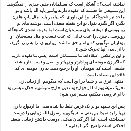
نداشته است؟!! آشکار است که مسلمانان چنین چیزی را نمیگویند.
این مسیحی ها هستند که عقیده دارند پیامبر باید اله باشد و تو
ملحد نیز ناخودآگاه برا این باوری که پیامبر باید مثل پاپ ها زن
نگیرد اگر بگیرد بقول تو این نقطه ضعف است. نوشته های تو
رونویسی از نوشته های مسیحیان است اما متوجه نشدی که هنگام
رونویسی چیزی را عیب ندانی که عیب نیست و مثل مسیحیان و
بوداییان میگویی که پیامبر حق نداشت زیبارویان را به زنی بگیرد،
یا از دیدن آنها تحریک شود!!
و این برعکس اعتقادات ما مسلمانان است یعنی ماعقیده داریم
که اگر زن مومنه ای پولدارتر و زیباتر و اصل و نسب دار باشد،
طبیعی است که مومنان او را ترجیح دهند به زن مومنه ای که
فاقد این صفات است.
منتهی فرق ما و شما در این است که میگوییم از زیبایی زن
تحریک میشویم اما از چهارچوب دین خارج نمیشویم حلال میسر بود
با او عروسی میکنم، میسر نبود هیچ!
پس این شبهه تو بر یک فرض غلط بنا شده یعنی ما ازدواج با زن
زیبا را بد نمیدانیم یعنی ما نمیگوییم رسول الله زیبایی را دوست
نمیداشته است. اما اگر گمان میکنی دوست داشتن زیبایی ضعف
اخلاقی است واضخ بگو تا بدانیم !!