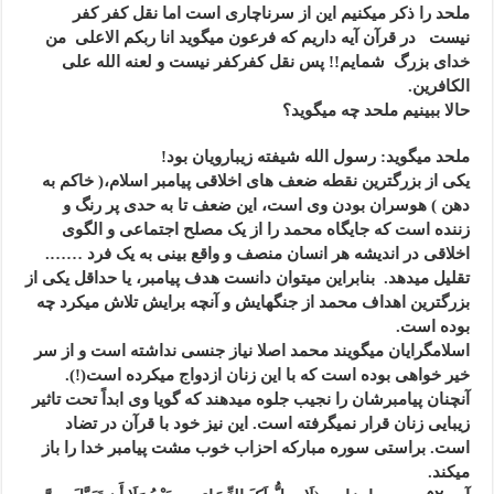
ملحد را ذکر میکنیم این از سرناچاری است اما نقل کفر کفر
نیست در قرآن آیه داریم که فرعون میگوید انا ربکم الاعلی من
خدای بزرگ شمایم!! پس نقل کفرکفر نیست و لعنه الله علی
الکافرین.
حالا ببینیم ملحد چه میگوید؟
ملحد میگوید: رسول الله شیفته زیبارویان بود!
یکی از بزرگترین نقطه ضعف های اخلاقی پیامبر اسلام،( خاکم به
دهن ) هوسران بودن وی است، این ضعف تا به حدی پر رنگ و
زننده است که جایگاه محمد را از یک مصلح اجتماعی و الگوی
اخلاقی در اندیشه هر انسان منصف و واقع بینی به یک فرد …….
تقلیل میدهد. بنابراین میتوان دانست هدف پیامبر، یا حداقل یکی از
بزرگترین اهداف محمد از جنگهایش و آنچه برایش تلاش میکرد چه
بوده است.
اسلامگرایان میگویند محمد اصلا نیاز جنسی نداشته است و از سر
خیر خواهی بوده است که با این زنان ازدواج میکرده است(!).
آنچنان پیامبرشان را نجیب جلوه میدهند که گویا وی ابداً تحت تاثیر
زیبایی زنان قرار نمیگرفته است. این نیز خود با قرآن در تضاد
است. براستی سوره مبارکه احزاب خوب مشت پیامبر خدا را باز
میکند.