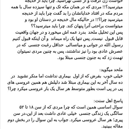
خواست زن گرفت و از کسی نهراسید. چرا باید از خدیجه
میترسید؟!! مردی که در همان مکه تک و تنها سیزده سال با همه
مردم مکه در افتاد خدایانشان را بد گفت چرا باید از خدیجه
میترسید چرا؟!! در حالیکه مال خدیجه در دستان او بود و
میتوانست براحتی آنرا پنهان کند. چرا باید میترسید؟؟
پس این تحلیل ملحد بدرد عمه اش میخورد و در جهان واقعیت
قابل قبول نیست, پس تنها یک راه میماند و آن اینکه قبول کنیم
رسول الله در جوانی و میانسالی حداقل رغبت جنسی که در
عصرش عادی بود را نیز نداشتند، پس به چنین مردی نمیتوان
تهمت زد که به جنون جنسی مبتلا بود.
ملحد میگوید:
خیلی خوب بفرض که از اول بیماری نداشت اما منکر نشوید در
ده سال آخر به این بیماری مبتلا شد دلیلش هم همین عروسی های
پی در پی است بطور متوسط هر سال یک بار عروسی میکرد چرا؟
پاسخ اهل سنت:
سوال اساسی همین است که چرا مردی که از سن ۱۸ تا ۵۲
سالگی یک زندگی جنسی خیلی عادی داشت بعد از این،در سن
پیری؛ هر سال عروسی میکرد. جواب به این سوال را در بخش دوم
مقاله ببینید.