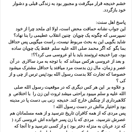
خشم خدیجه قرار میگرفت و مجبور بود به زندگی قبلی و دشوار
خود بازگردد.
پاسخ اهل سنت:
این جواب نشانه حماقت محض است، اولا ای ملحد چرا از خود
نمیپرسی که چگونه یک چوپان چنین انقلاب عطیمی را بنا نهاد؟
شاید بگویی این به بحث مربوط نیست، راست میگویی پس حداقل
بما بگو که اگر محمد صلی الله علیه سلم فقط یک چوپان ساده
بود، چرا خدیجه ثروتمند باید با او عروسی می کرد؟؟!
و بعد از عروسی هرکس میداند که با توجه به مرد سالاری در آن
عصر و زمان، مال زن بدست مرد میافتد یا حداقل مشترک میشود
خصوصا که تجارت کلا بدست رسول الله بود!پس ترس از چی و از
کی ؟
و علاوه بر این هر کس دیگری که در موقعیت رسول الله صلی
الله علیه و سلم میبود براحتی میشد ثروت این زن را با اختلاص و
کلاهبرداری از چنگش خارج کند. خدیجه زنی بی دست پا در مدینه
بود و اختیار مالش در دست رسول الله !
پس مردی که از همه کافران تاریخ نترسید و از همه مسلمانان هم
عصرش نترسید، مردی که با زن پسر خوانده اش عروسی کرد (
که نزد عربان به منزله دختر بود ) و از کسی نترسید و تا آنجا که