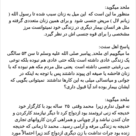
ملحد میگوید:
منظور ما این است که این میل به زنان سبب شده تا رسول الله (
زبانم لال ) مریض جنسی شود و برای همین زنان متعددی گرفته و
مثل هر انسان بیمار دیگری در زندگی خود نمیتوانست مرز
مشخصی را برای قوه جنسی اش در نظر گیرد.
پاسخ اهل سنت:
ما میگوییم ای ملحد, پیامبر صلی الله علیه وسلم تا سن ۵۳ سالگی
یک زندگی عادی داشته است بلکه حتی عادی هم نبوده بلکه نوعی
بی رغبتی جنسی داشته است یعنی مثل مردم مکه هم نبوده که با
زنان فاحشه یا صیغه ای پیوند داشتند پس با توجه به اینکه در
جوانی و میانسالی میلی به این کارها نداشتند نمیتوانی بگویی که
ایشان بیمار بوده اند آیا قبول داری؟
ملحد میگوید:
نه قبول ندارم زیرا محمد وقتی ۲۵ ساله بود با کارگزار خود
خدیجه که زنی ثروتمند بود ازدواج کرد تا دیگر نیازمند کارکردن و
جان کندن نباشد و از چوپانی و همراهی کردن کاروانهای تجاری
خدیجه به زندگی مرفه و آرامی رسید.. محمد تا زمانی که خدیجه
زنده بود جرات نداشت با زن دیگری ازدواج کند زیرا احتمالاً مورد