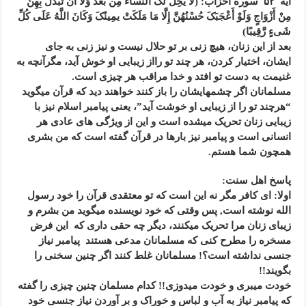
آیه ۵۲ سوره احزاب: (لَا یحِلُّ لَکَ النِّسَاء مِن بَعْدُ وَلَا أَن تَبَدَّلَ بِهِنَّ
مِنْ أَزْوَاجٍ وَلَوْ أَعْجَبَکَ حُسْنُهُنَّ إِلَّا مَا مَلَکَتْ یمِینُکَ وَکَانَ اللَّهُ عَلَى کُلِّ
شَیءٍ رَّقِیبًا)
بعد از این زنان، هیچ زنی بر تو حلال نیست و نیز زنی به جای
ایشان، اختیار کردن، هر چند تو رااز زیبایی او خوش آید، مگرآنچه به
غنیمت به دست تو افتد و خدا مراقب هر چیزی است.
مسلمانان اگر چشمهایشان را باز کنند خواهند دید که قرآن میگوید
“هرچند تو را از زیبایی او خوشت آید”، یعنی پیامبر اسلام نیز با
زیبایی زنان تحریک میشده است و این از ویژگی های عادی هر
انسانی است و پیامبر نیز بارها در قرآن گفته است که من بشری
همچون شما هستم.
پاسخ اهل سنت:
اولا: ای کافر مگر نه این است که تو معتقدی قرآن را خود رسول
الله نوشته است, پس وقتی که خود نویسنده میگوید من بشرم و
زیبای زنان مرا تحریک میکنند، دیگر چه حقی داری که این فرض
مسخره را مطرح کنی که مسلمانان مدعی هستند پیامبر نیاز
جنسی نداشته است؟! مسلمانان غلط کنند اگر چنین سخنی را
بگویند!!
خودت میبری و خودت میدوزی!! کدام مسلمان چنین چیزی را گفته
که پیامبر نیاز به آب و لباس و خوراک و بر آوردن نیاز جنسی خود