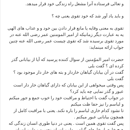
و تعالی فرستاده آنرا مشعل راه زندگی خود قرار میدهد.
و باید یاد آور شد که خود تقوی یعنی چه ؟
تقوی به معنی وقایه یا مانع قرار دادن بین خود و و عذاب های الهی
یه به عبارت دیگر زمانیکه از امیر المومنین عمر رضی الله عنه در
مورد تقوی برسیده شد که تقوی چیست عمر رضی الله عنه چنین
جواب ارائه مینماید:
حضرت امیر الموُمنین از سوال کننده پرسید که آیا از بیابانی گذر
کرده ای ؟ گفت بلی
گفت در آن بیابان گیاهان خاردار و بته های خار دار موجود بود ؟
گفت بلی
پس وقتی میخواهی از این بیابان که دارای گیاهان خار دار است
عبور و گذر نمایی چه باید کرد؟
در جواب گفت با احتیاط و مراقبت خود را خوب جمع و جور میکنم
و لباسم را نیز حفا ظت میکنم
تا نشود کدام خاری لباسم را باره نکند. یعنی با مراقبت کامل از
همچون بیابانی عبور میکنم .
پس گفت تقوی همین است . یعنی در دنیا طوری انسان زندگی که
هیچ خاری از خارهای گناه بر دامن انسان نچسبد و دامن انسان