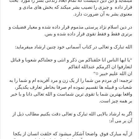
مینماید و این دین دینیست که تمام ابعاد زندگی بشر را مورد بحث
قرار داده و چیزی را نصیب بشر میکند که بخش های مادی و
معنوی بشر به آن ضرورت دارد.
در دین اسلام نژاد پرستی مذموم قرار داده شده و معیار فضیلت و
برتری فقط و فقط تقوی قرار داده شده و بس.
الله تبارک و تعالی در کتاب آسمانی خود چنین ارشاد میفرماید:
“یا ایها الناس انا خلقناکم من ذکر و انثی و جعلناکم شعوبا و قبائل
لتعارفوا ان اکرمکم عندالله اتقاکم
ان الله علیم خبیر ○”
ترجمه: ای مردم من شما را از یک زن و مرد آفریده ام و شما را به
شعبات و قبیله ها تقسیم نموده ام صرفا بخاطر تعارف یکدیگر،
واقعا بهترین شما با تقوی ترین شماست و الله تعالی دانا و با خبر
بر همه چیز است.
اگر به ارشاد بالایی الله تبارک و تعالی دقت بکنیم مطالب ذیل از
آن بر می آد:
از آیه مبارک فوق واضحا آشکار میشود که خلقت انسان از یکجا