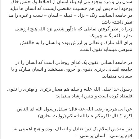
شدن زن و مرد بوجود می آید بناء انسان از اختلاط یک جنس خاک
بوجود آمده پس این هم جنسیت مقتضی اینست که انسان ها نباید
در جامعه انسانیت رنگ – نژاد – قبیله – لسان – نسب و غیره را مد
نظر داشته باشد
زیرا در نظر گرفتن نقاطی که یادآور شدیم نزد الله هیچ ارزشی
ندارد بلکه یگانه چیزیکه
برای الله تبارک و تعالی پر ارزش بوده و انسان را به خالقش
متوصل مینماید تقوی است.
در جامعه انسانی تقوی یک غذای روحانی است که انسان را در
جامعه انسانی برتری دنیوی و آخروی میبخشد و انسان مبارک و با
سعادت مینماید.
رسول خدا صلى الله علیه و سلم هم معیار برتری و بهتری را تقوی
قلمداد کرده است و چنین ارشاد مینماید:
عن ابی هریره رضى الله عنه قال: سـئل رسول الله ای الناس
اکرم ؟ قال: اکرمکم عندالله اتقاکم (روایت بخاری)
دین مقدس اسلام یک دین تعادل و انصاف بوده و هیچ اهمیتی به
قوم پرستی – لسان پرستی –