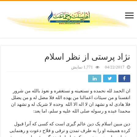
نژاد پرستی از نظر اسلام
04/22/2017
1,771 نمایش
ان الحمد لله نحمده و نستعینه و نستغفره و نعوذ بالله من شرور
انفسنا و من سیئات اعمالنا من یهده الله فلا مضل له و من یضلل
فلا هادی له و نشهد ان لا اله الا الله وحده لا شریک له و نشهد ان
محمدا عبده و رسوله صلی الله علیه و سلم، اما بعد:
دین مبین اسلام یک دین عالم گیری است که کسی که آنرا قبول
کرده همیشه او را به طرف تمدن و ترقی و فلاح دعوت و رهنمایی