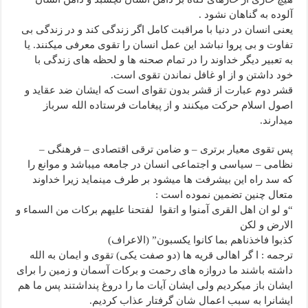
آلوده به گناهان نشود .
یعنی انسان در دنیا با مراقبت کامل اگر زندگی کند و در زندگی بی
تفاوت و بی پروا نباشد این عمل انسان را تقوی معرفی میکنند. یا
به تعبیر دیگر خداوند را در تمام صحنه ها و لحظه های زندگی با
خود داشتن و از او غافل نماندن تقوی است.
قشر دوم عبارت از قشر بدون تقوای است که ایشان ضد عقاید و
اصول اسلام حرکت میکنند و از پیغامات فرستاده الله سرباز
میدارند.
پس تقوی معیار برتری – و ضامن ترقی اقتصادی – فرهنگی –
نظامی – سیاسی و اجتماعی انسان در جامعه میباشد و موانع را
که سد راه این بیشرفت ها میشود بر طرف مینماید زیرا خداوند
متعال چنین تضمین نموده است :
“و لو ان اهل القری آمنوا و اتقوا لفتحنا علیهم برکات من السماء و
الارض و لکن
کذبوا فاخذناهم بما کانوا یکسبون” (الاعراف)
ترجمه : ا گر اهالى قریه ها (دو صفت یکی) تقوی و ایمان به الله
داشته باشند ما دروازه های رحمت و برکات آسمان و زمین را برای
ایشان باز میکردیم ولی ایشان آیات ما را دروغ پنداشتند پس ما هم
ایشانرا به سبب اعمال شان گرفتار عذاب کردیم.