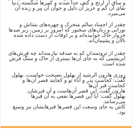
و ساق از آرنج و کتف جدا شدند و کمرها شکسته، دنیا
بقای آن کم و عزیز آن ذلیل و جوان آن پیر و زنده آن
می‌میرد.
چقدر از اجساد سالم متحرک و چهره‌های بشاش و
نورانی و زبان‌های سخنور که امروز بر زمین، زیر صدها
خروار خاک خوابیده‌اند و بر اوقات از دست داده شده
نالان و پشیمان‌اند.
چقدر از ثروتمندان که به صدقه نیازمنداند چه فرش‌های
ابریشمی که به جای آن‌ها بستری از خاک و سنگ فرش
شده است.
روزی هارون الرشید از بهلول نصیحت خواست، بهلول
گفت: کجاست پدر و آباء تو و کجایند قصر آن‌ها و
کجاست قبر آن‌ها
هارون گفت: این قصر آن‌هاست و آن قبرشان.
بهلول گفت: آیا این قصرها نفعی به آن قبرها
می‌رسانند.
کاش به جای وسعت این قصرها قبرهایشان نیز وسیع
بود.