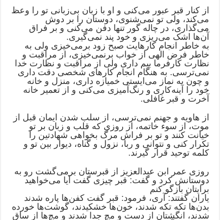
از کنار قبر عبور می‌کنی و او با زبان بی‌زبانی تو را وعظ
می‌کند، ولی تو نمی‌شنوی، دوستان را بر دوش
می‌گذاری، در چاله گور تنها دفن می‌کنی و بر فراق
آن‌ها اشک می‌ریزی و خود پند نمی‌گیری.
به خاطر انجام کارهایت صبح زود برمی‌خیزی ولی به
خاطر فرض الهی از خواب برنمی‌خیزی، از مراقبت و
نظارت کارفرما بیم داری ولی از مراقبت و نظارت خدا
نمی‌ترسی. به هنگام انجام کارهای شخصی دقت داری
و چون به نماز می‌ایستی خمیازه داری، منزل و خانه
خود را آینه‌کاری و رنگ‌آمیزی می‌کنی و از تعمیر خانه
آخرت و قبر غافلی.
از هاویه و جهنم نمی‌ترسی، از سلب شدن ایمان قبل از
موت، از سوء خاتمه، از روزی که قلب و زبان بر تو
خیانت کنند و تو بر فراش مرگ بخواهی شهادتین را
تکرار کنی و نتوانی و ربا، نزول و گناه، دیوار بین تو و
کلمه توحید قرار گیرند.
روزی عمر ابن عبدالعزیز از قبرستان برمی‌گشت رو به
دوستانش کرد و گفت: قبر چیزی گفت آیا می‌خواهید
برایتان بازگو کنم
یاران گفتند: آری، فرمود: قبر گفت کفن‌ها پاره شدند
بدن‌ها تکه تکه شدند، خون‌ها خشکیدند، گوشت‌ها خورده
شدند، انگشتان از دست و مچ جدا شدند و مچ‌ها از ساق