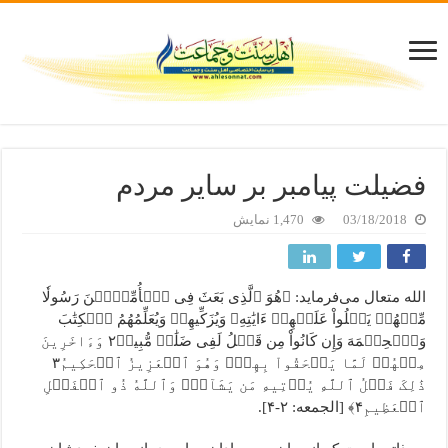
فضیلت پیامبر بر سایر مردم
03/18/2018
1,470 نمایش
الله متعال می‌فرماید: ﴿هُوَ ٱلَّذِی بَعَثَ فِی ٱلۡأُمِّیِّ‍ۧنَ رَسُولٗا
مِّنۡهُمۡ یَتۡلُواْ عَلَیۡهِمۡ ءَایَٰتِهِۦ وَیُزَکِّیهِمۡ وَیُعَلِّمُهُمُ ٱلۡکِتَٰبَ
وَٱلۡحِکۡمَهَ وَإِن کَانُواْ مِن قَبۡلُ لَفِی ضَلَٰلٖ مُّبِینٖ٢ وَءَاخَرِینَ
مِنۡهُمۡ لَمَّا یَلۡحَقُواْ بِهِمۡۚ وَهُوَ ٱلۡعَزِیزُ ٱلۡحَکِیمُ٣
ذَٰلِکَ فَضۡلُ ٱللَّهِ یُؤۡتِیهِ مَن یَشَآءُۚ وَٱللَّهُ ذُو ٱلۡفَضۡلِ
ٱلۡعَظِیمِ۴﴾ [الجمعه: ۲-۴].