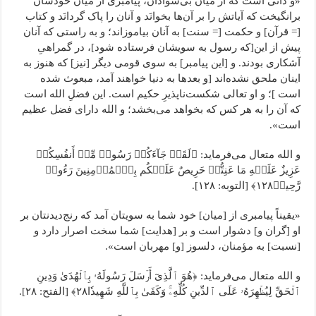
«و ذاتی است که از میان بی‌سوادان، پیامبری از میان خودشان
برانگیخت که آیاتش را بر آن‌ها بخوانَد و آنان را پاک گردانَد و کتاب
[= قرآن] و حکمت [= سنت] به آنان بیاموزاند؛ و به راستی که آنان
پیش از این[که رسول به سویشان فرستاده شود]، در گمراهیِ
آشکاری بودند. و [این پیامبر] به سوی قومی دیگر [نیز] که هنوز به
اینان ملحق نشده‌اند [و بعدها به دنیا خواهند آمد، مبعوث شده
است ]؛ و او تعالی شکست‌ناپذیرِ حکیم است. این فضلِ الله است
که آن را به هر‌ کس که بخواهد می‌بخشد؛ و الله دارای فضل عظیم
است».
و الله متعال می‌فرماید: ﴿لَقَدۡ جَآءَکُمۡ رَسُولٞ مِّنۡ أَنفُسِکُمۡ
عَزِیزٌ عَلَیۡهِ مَا عَنِتُّمۡ حَرِیصٌ عَلَیۡکُم بِٱلۡمُؤۡمِنِینَ رَءُوفٞ
رَّحِیمٞ١٢٨﴾ [التوبه: ۱۲۸].
«یقیناً پیامبری از [میان] خود شما به سویتان آمد که رنج‌دیدنتان بر
او [گران و] دشوار است و بر [هدایت] شما سخت اصرار دارد و
[نسبت] به مؤمنان، دلسوز [و] مهربان است».
و الله متعال می‌فرماید: ﴿هُوَ ٱلَّذِیٓ أَرۡسَلَ رَسُولَهُۥ بِٱلۡهُدَىٰ وَدِینِ
ٱلۡحَقِّ لِیُظۡهِرَهُۥ عَلَى ٱلدِّینِ کُلِّهِۦۚ وَکَفَىٰ بِٱللَّهِ شَهِیدٗا٢٨﴾ [الفتح: ۲۸].