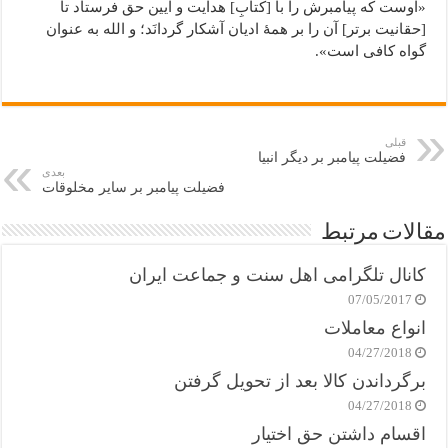
«اوست که پیامبرش را با [کتابِ] هدایت و آیین حق فرستاد تا
[حقانیت برتر] آن را بر همۀ ادیان آشکار گردانَد؛ و الله به عنوان
گواه کافى است».
قبلی
فضیلت پیامبر بر دیگر انبیا
بعدی
فضیلت پیامبر بر سایر مخلوقات
مقالات مرتبط
کانال تلگرامی اهل سنت و جماعت ایران
07/05/2017
انواع معاملات
04/27/2018
برگرداندن کالا بعد از تحویل گرفتن
04/27/2018
اقسام داشتن حق اختیار