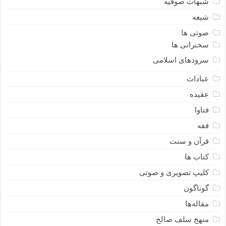
شبهات صوفیه
شیعه
صوتی ها
سخنرانی ها
سرودهای اسلامی
عبادات
عقیده
فتاوا
فقه
قرآن و سنت
کتاب ها
کلیپ تصویری و صوتی
گوناگون
مقاله‌ها
منهج سلف صالح