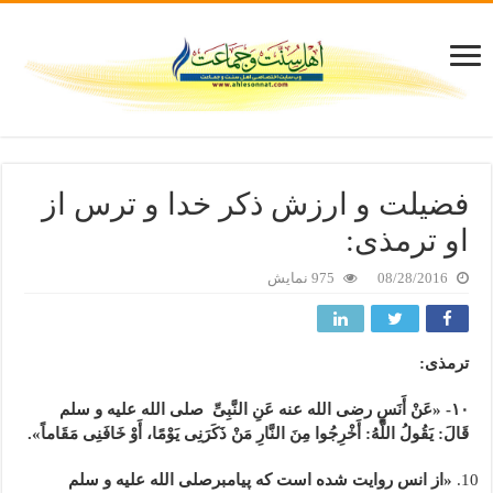
فضیلت و ارزش ذکر خدا و ترس از
او ترمذی:
08/28/2016
975 نمایش
ترمذی:
۱۰- «عَنْ أَنَسٍ رضی الله عنه عَنِ النَّبِیِّ صلی الله علیه و سلم
قَالَ: یَقُولُ اللَّهُ: أَخْرِجُوا مِنَ النَّارِ مَنْ ذَکَرَنِی یَوْمًا، أَوْ خَافَنِی مَقَاماً».
«از انس روایت شده است که پیامبرصلی الله علیه و سلم