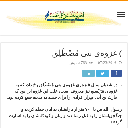
) غزوه‌ی بنی مُصْطَلِق
07/23/2016
768 نمایش
در شعبان سال ۵ هجری غزوه‌ی بنی مُصْطَلِق رخ داد، که به
غزوه‌ی مُرَیْسِیع نیز معروف است، علت این غزوه این بود که
حارث بن أبی ضِرار افرادی را برای حمله به مدینه جمع کرده بود.
رسول الله ص با ۷۰۰ نفر از یارانشان به آنان حمله کردند و
جنگجویانشان را به قتل رساندند و زنان و کودکانشان را به اسارت
گرفتند.