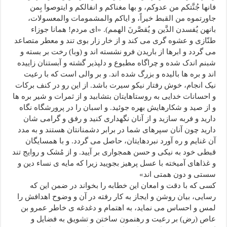
فانها جُنَّتکم من عدوکم، و بها مغناکم و انفالکم و ایتوصوا بِمن
جاورتموه من القبط خیراً، و ایاکم والمشمومات والمعسولات،
بانهن یُفسدن الدَّین و یُقصَّرنَ الهمم). «ای مردم! همانا جوزاء
طنّازی و عشوه گری می کند و از خار زار بوی تند و معطر متصاعد
می گردد و ابرها از باریدن فرو نشسته اند و (وبا) رخت بر بسته و
شبنم اندک شده و چراگاه مطبوع و دلپذیر گشته و آبستنان زاییده
اند و بره ها بالیده و بزرگ شده اند. و بر والی است که با رعیت
نیک انجام، خوش رفتار نیکو سیرت باشد. از این رو در کنف برکات
و احسانات خدایی به روستاهایتان بتشابید و از ثمرات و شیر بره ها
و از صید و شکارهایش بهره جوئید. و اسبان را در پرورشگاه نگاه
دارید و فربه سازید و از آنان نگهداری کنید و رفق و گرامی شان
دارید چون آنان سپرهای شما در برابر دشمنانتان هستند و به مدد
آن غنایم و ره آورد نبردهایتان، حاصل می گردد. و با همسایگان
قبطی خود به نیکی و حسن همجواری بر آیید. و از مُشک و روایج تند
و غذاهای آمیخته با عسل پرهیز بجویید زیرا که مایه ی نساء دین و
سستی و دون همتی اند»
کسی که با دقت و امعان این خطابه را بخواند در ضمن این که
رسایی، بیان روشن و ایجاز به کار رفته در آن و وضوح اهدافش را
لمس و احساس می نماید، به اهتمام و دغدغه ی خاطر عمرو بن
عاص (رض) بر رعیت و رهنمون ساختن و تشویق به فضایل و