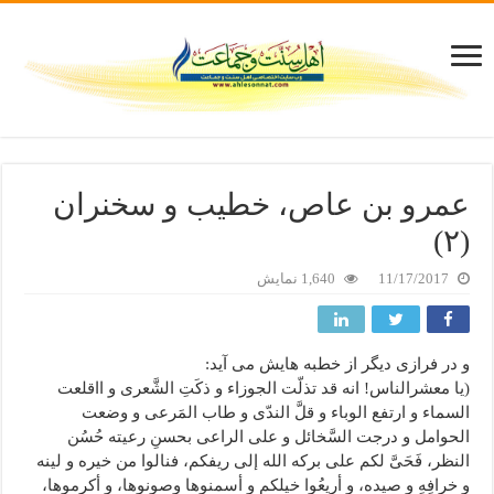
عمرو بن عاص، خطیب و سخنران
(۲)
11/17/2017
1,640 نمایش
و در فرازی دیگر از خطبه هایش می آید:
(یا معشرالناس! انه قد تذلّت الجوزاء و ذکَتِ الشَّعری و ااقلعت
السماء و ارتفع الوباء و قلَّ الندّی و طاب المَرعی و وضعت
الحوامل و درجت السَّخائل و علی الراعی بحسنِ رعیته حُسُن
النظر، فَحَیَّ لکم علی برکه الله إلی ریفکم، فنالوا من خیره و لینه
و خرافِهِ و صیده، و أریعُوا خیلکم و أسمنوها وصونوها، و أکرموها،