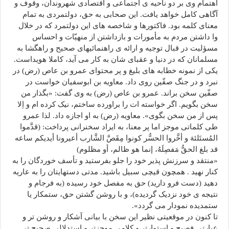
اهتمام وی بر دو ناحیه ی اجتماعی و اقتصادی شهروندان، وقوف و
آگاهی کامل خواهد یافت. این صحابی به حق، دولتمردی به تمام
معنای کلمه بود. فاکتورها و شاخصه های این دولتمرد که در خلال
وا داشتن مردم به مأمورات و بازداشتن از منهیّات و احساس
مسؤلیت در قبال توجیه و ارائه ی راهنمائیهای صحیح و راهگشا به
مسلمانان که در دنیا و عقبای شان به کار می آید، کاملا هویداست.
یکی از نمونه خطابه های بلیغ و پر محتوای عمرو بن عاص (رض) در
نبرد و در جنگ صفّین روی داد. معاویه بن ابوسفیان خواست در
صفّین سخن براند. عمرو بن عاص (رض) به وی گفت: «بگذار من
سخن بگویم. اگر خواسته ات را براورده ساختم، نیک کرده ام و اِلا
پس از من سخن بگوی». معاویه (رض) به او اجازه داد. لذا عمرو
طی کلماتی موجز اما پر معنا، به ایراد سخنرانی پرداخت: (قدَّموا
المُستَلئهَ و أخَّروا الحسُّر کونوا مِقَصَّ الشَّارب أعیرونا أیدیکم ساعه
قد بلغ الحقُّ مَفصِلَهُ، إنما هو ظالم، أو مظلوم)
«منتقد و سرزنش پذیر خود را جلو بفرستید و تأسف خوردگان را به
کنار نهید . همچون قیچی سبیل باشید. مدتی دستهایتان را به عاریه
دهید (دست فرو دارید) حق به مفصل خود رسیده (به فرجام و
نتیجه ی خود نزدیک گردیده)، و با روشن گشتن حق، ستمکار یا
ستمدیده نمودار می گردد».
تا کنون در موقعیتی نظیر این سخن با بیانی آشکار و روشن تر و
عبارتی فصیح و استوارتر و کلامی موجزتر و استدلالی صحیح تر