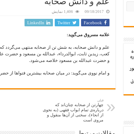
علم و دانش صحابه
09/18/2017
1,406 نمایش
LinkedIn
Twitter
Facebook
علامه مسروق می‌گوید:
علم و دانش صحابه، به شش تن از صحابه منتهی می‌گردد که
کعب، زیدبن ثابت، ابوالدرداء، عبدالله بن مسعود و حضرت 
و حضرت عبدالله بن مسعود خلاصه می‌شود.
و امام نووی می‌گوید: در میان صحابه بیشترین فتواها از ح
قبلی
چهارتن از صحابه چنان‌اند که
درباره‌ی تمام ابواب فقهی (به نحوی
از انحاء)، سخنی از آن‌ها منقول و
مروی است
مقالات مرتبط