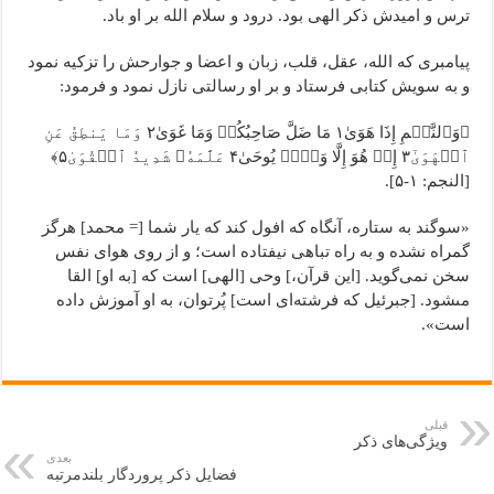
ترس و امیدش ذکر الهی بود. درود و سلام الله بر او باد.
پیامبری که الله، عقل، قلب، زبان و اعضا و جوارحش را تزکیه نمود
و به سویش کتابی فرستاد و بر او رسالتی نازل نمود و فرمود:
﴿وَٱلنَّجۡمِ إِذَا هَوَىٰ١ مَا ضَلَّ صَاحِبُکُمۡ وَمَا غَوَىٰ٢ وَمَا یَنطِقُ عَنِ
ٱلۡهَوَىٰٓ٣ إِنۡ هُوَ إِلَّا وَحۡیٞ یُوحَىٰ۴ عَلَّمَهُۥ شَدِیدُ ٱلۡقُوَىٰ۵﴾
[النجم: ۱-۵].
«سوگند به ستاره، آنگاه که افول کند که یار شما [= محمد] هرگز
گمراه نشده و به راه تباهى نیفتاده است؛ و از روی هوای نفس
سخن نمی‌گوید. [این قرآن،] وحى [الهى] است که [به او] القا
مى‏شود. [جبرئیل که فرشته‌اى است] پُرتوان، به او آموزش داده
است».
قبلی
ویژگی‌های ذکر
بعدی
فضایل ذکر پروردگار بلندمرتبه