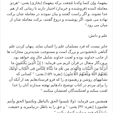
بیعهما، وإن کتما وکذبا مُحِقت برکه بیعهما) [بخاری] یعنی: “هردو
معامله کننده (فروشنده و خریدار) اختیار دارند تا زمانی که از هم
جدا نشوند، و اگر راست گفتند و بیان نمودند در معامله شان برکت
نهاده می شود. اگر پوشیدند و دروغ گفتند، برکت معامله شان از
میان می رود.”
علم و دانش:
جایز نیست که فرد مسلمان علم را کتمان نماید. پنهان کردن علم
گناهی نابخشودنی و بزرگ است و مستوجب شدیدترین مجازات ها
از جانب خداوند بوده و لعنت خداوند شامل حال وی خواهد بود.
پروردگار متعال در قرآن کریم می فرماید: { إِنَّ الَّذِینَ یَکْتُمُونَ مَا
أَنزَلْنَا مِنَ الْبَیِّنَاتِ وَالْهُدَى مِن بَعْدِ مَا بَیَّنَّاهُ لِلنَّاسِ فِی الْکِتَابِ أُولَئِکَ
یَلعَنُهُمُ اللّهُ وَیَلْعَنُهُمُ اللَّاعِنُونَ} [بقره: ۱۵۹] یعنی: ” کسانى که
نشانه‏هاى روشن و رهنمودى را که فرو فرستاده‏ایم بعد از آنکه آن
را براى مردم در کتاب توضیح داده‏ایم نهفته مى‏دارند آنان را خدا
لعنت مى‏کند و لعنت‏کنندگان لعنتشان مى‏کنند.”
همچنین می فرماید: {ولا تلبسوا الحق بالباطل وتکتموا الحق وأنتم
تعلمون} [بقره: ۴۲] یعنی: ” و حق را به باطل درنیامیزید و حقیقت
را با آنکه خود مى‏دانید کتمان نکنید.”