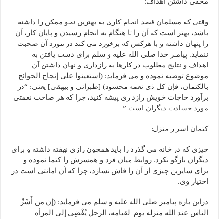
مخفی داشتن اهداف:
وقتی که مسلمان قصد انجام کاری به بهترین نحو ممکن را داشته
باشد، بهتر است که آن را تا هنگام به انجام رسیدن و پایان کار، آن
را پنهان داشته و با هرکس که برخورد می کند در مورد آن صحبت
ننماید. پیامبر خدا صلى الله علیه و سلم برای دست یافتن به
اهداف و نتایج مطلوب در کارها به رازداری و نهان داشتن آن
موضوع توصیه نموده و می فرماید: (استعینوا على إنجاح الحوائج
بالکتمان، فإن کل ذی نعمه محسود) [طبرانی و بیهقی] یعنی: “در
برآورد حاجات خویش رازداری پیشه کنید، چرا که هر صاحب نعمتی
مورد حسادت دیگران است.”
کتمان اسرار منزل:
چیزی که در خانه می گذرد را باید همچون رازی نهفته داشته و برای
دیگران بازگو نکرد. روابط میان فرد و همسرش را کتما نموده و
برای سایرین چیزی از آن را فاش نسازد، چرا که آن امانتی است در
اختیار وی.
دراین باره پیامبر صلى الله علیه و سلم می فرماید: (إن من أَشَرِّ
الناس عند الله منزله یوم القیامه، الرجل یُفْضِی إلى المرأه