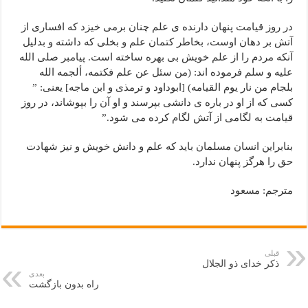
در روز قیامت پنهان دارنده ی علم چنان برمی خیزد که افساری از
آتش بر دهان اوست، بخاطر کتمان علم و بخلی که داشته و بدلیل
آنکه مردم را از علم خویش بی بهره ساخته است. پیامبر صلى الله
علیه و سلم فرموده اند: (من سئل عن علم فکتمه، ألجمه الله
بلجام من نار یوم القیامه) [ابوداود و ترمذی و ابن ماجه] یعنی: ”
کسی که از او در باره ی دانشی بپرسند و او آن را بپوشاند، در روز
قیامت به لگامی از آتش لگام کرده می شود.”
بنابراین انسان مسلمان باید که علم و دانش خویش و نیز شهادت
حق را هرگز پنهان ندارد.
مترجم: مسعود
قبلی
ذکر خداى ذو الجلال
بعدی
راه بدون بازگشت