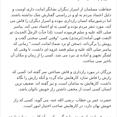
حفاظت مسلمان از اسرار دیگران نشانگر امانت داری اوست و
دلیل اعتماد مردم به او و در راستی گفتارش شک نداشته باشند.
اما درصورتیکه انسان رازداری نبوده و اسرار دیگران را فاش می
کند، مورد تنفر مردم بوده و کسی به او اعتماد نمی کند. پیامبر
صلى الله علیه و سلم فرموده است: (إذا حدَّث الرجلُ الحدیثَ ثم
التفت فهی أمانه) [ترمذی] یعنی: “وقتی کسی سخنی گفت و
رویش را برگرداند، (سخن او نزد شما) امانت است.” زمانی که
پیامبر صلى الله علیه و سلم قصد غزوه ای داشت، تا وقتی که
لشگر تجهیز و آماده ی نبرد می شد، کسی را از زمان و مکان آن
باخبر نمی ساخت.
بزرگان در مورد رازداری و فاش نساختن سر گفته اند: کسی که
رازش را فاش سازد کارهایش تباه گردد و آنکه رازش را نگاه
داشت، کارهایش به سامان است. و نیز گفته اند: ضعیف ترین
انسان کسی است از مخفی داشتن راز خویش ناتوان باشد.
حضرت عمر بن خطاب -رضی الله عنه- می گوید: کسی که راز
خویش نهان دارد، در کارهایش صاحب اختیار امور است.
و می فرماید: راز خویش را هرگز بر کسی آشکار نمی سازم تا بعد