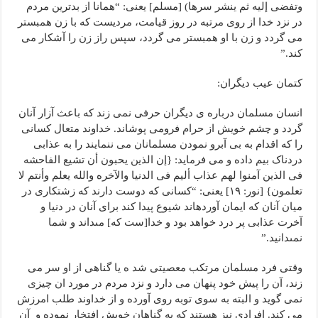
وتفضی إلیه ثم ینشر سرها) [مسلم] یعنی: “همانا از بدترین مردم
در نزد خدا از روی مرتبه در روز قیامت، مردیست که با زن همبستر
می گردد و زن با او همبستر می گردد، سپس راز زن را آشکار می
کند.”
کتمان عیب دیگران:
انسان مسلمان درباره ی دیگران حرفی نمی زند که باعث آزار آنان
گردد و چشم خویش از حرام فرومی پوشاند. خداوند متعال کسانی
را که اقدام به بی آبرو نمودن مسلمانان می ننمایند را به عذابی
دردناک بیم داده و می فرماید: {إن الذین یحبون أن تشیع الفاحشه
فی الذین آمنوا لهم عذاب ألیم فی الدنیا والآخره والله یعلم وأنتم لا
تعلمون} [نور: ۱۹] یعنی: “کسانى که دوست دارند که زشتکارى در
میان آنان که ایمان آورده‏اند شیوع پیدا کند براى آنان در دنیا و
آخرت عذابى پر درد خواهد بود و خدا[ست که] مى‏داند و شما
نمى‏دانید.”
وقتی فرد مسلمان مرتکب معصیتی شد ه یا گناهی از او سر می
زند، آن را پیش خود پنهان می دارد و نزد مردم در مورد ان چیزی
نمی گوید و البته به سوی توبه روی آورده و از خداوند طلب امرزش
می کند. افرادی نیز هستند که به گناهان خویش افتخار نموده و آن