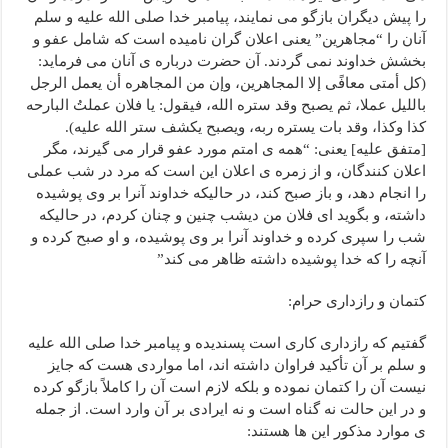
را پیش دیگران بازگو می نمایند، پیامبر خدا صلی الله علیه و سلم
آنان را “مجاهرین” یعنی اعلان گران نامیده است که شامل عفو و
بخشش خداوند نمی گردند. آن حضرت درباره ی آنان می فرماید:
(کل أمتی معافًى إلا المجاهرین، وإن من المجاهره أن یعمل الرجل
باللیل عملا، ثم یصبح وقد ستره الله، فیقول: یا فلان عملتُ البارحه
کذا وکذا، وقد بات یستره ربه، ویصبح یکشف ستر الله علیه).
[متفق علیه] یعنی: “همه ی امتم مورد عفو قرار می گیرند، مگر
اعلان کنندگان، و از زمره ی اعلان این است که مرد در شب عملی
را انجام دهد، و باز صبح کند، در حالیکه خداوند آنرا بر وی پوشیده
داشته، و بگوید ای فلان من دیشب چنین و چنان کردم، در حالیکه
شب را سپری کرده و خداوند آنرا بر وی پوشیده، و او صبح کرده و
آنچه را که خدا پوشیده داشته ظاهر می کند”
کتمان و رازداری حرام:
گفتیم که رازداری کاری است پسندیده و پیامبر خدا صلى الله علیه
و سلم بر آن تأکید فراوان داشته اند، اما مواردی هست که جایز
نیست آن را کتمان نموده و بلکه لازم است آن را کاملاً بازگو کرده
و در این حالت نه گناه است و نه ایرادی بر آن وارد است. از جمله
ی موارد مذکور این ها هستند: