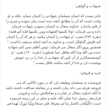
شـهادت و گواهی:
جایز نیست که انسان مسلمان شهادتی را کتمان ننماید. بلکه بر او
واجب است که آن را مطابق آنچه دیده است بیان نموده و چیزی را
از قلم نیاندازد. خداوند متعال به کتمتان ننمودن شهادت فرمان
داده و می فرماید: {ولا تکتموا الشهاده ومن یکتمها فإنه آثم قلبه}
[بقره: ۲۸۳] یعنی: “و شهادت را کتمان مکنید، و هر که آن را کتمان
کند قلبش گناهکار است‏، و خداوند به آنچه انجام مى‏دهید داناست ”
همچنین پروردگار متعال می فرماید: {ومن أظلم ممن کتم شهاده
عنده من الله وما الله بغافل عما تعملون} [بقره: ۱۴۰] یعنی: “و
کیست‏ستمکارتر از آن کس که شهادتى از خدا را در نزد خویش
پوشیده دارد و خدا از آنچه مى‏کنید غافل نیست.”
خرید و فروش:
فروشنده ی مسلمان وظیفه دارد که در مورد کالایی که می
فروشد هرچه می داند بیان داشته و در معامله صداقت داشته باشد
تا آنکه خداوند متعال در تجارت و معاملاتش برکت و فزونی
قراردهد. رسول خدا صلى الله علیه و سلم در این زمینه فرموده
است: (الْبَیِّعان بالخیار ما لم یتفرقا، فإن صدقا وبیَّنا بُورِکَ لهما فی