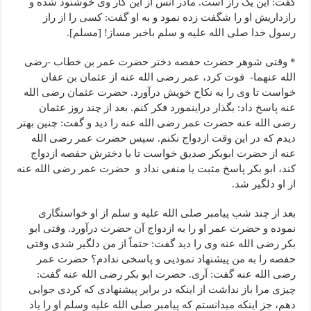
گفت: این یک راز است. مادر انس از این کار وی خوشنود شده و
رازداریش او را شگفت زده نمود و به او گفت: کسی را از راز
رسول خدا صلى الله علیه و سلم باخبر مساز! [مسلم].
* وقتی شوهر حضرت حفصه دختر حضرت عمر بن خطاب -رضی
الله عنهما- فوت کرد، عمر رضی الله عنه از عثمان بن عفان
خواست تا وی را به نکاح خویش درآورد. حضرت عثمان رضی الله
عنه پاسخ داد: بگذار دراینمورد فکر کنم. بعد از چند روز عثمان
رضی الله عنه حضرت عمر رضی الله عنه را دید و گفت: چنین بهتر
دیدم که در این وقت ازدواج نکنم. سپس حضرت عمر رضی الله
عنه از حضرت ابوبکر صدیق خواست تا با دخترش حفصه ازدواج
کند، ابو بکر پاسخ مثبت یا منفی نداد و حضرت عمر رضی الله عنه
از او دلگیر شد.
بعد از چند شب پیامبر صلى الله علیه و سلم از او خواستگاری
نموده و حضرت عمر او را به ازدواج آن حضرت درآورد. وقتی ابو
بکر رضی الله عنه وی را دید گفت: حتماً از من دلگیر شدی وقتی
حفصه را به من پیشنهاد نمودیی و پاسخی ندادم؟ حضرت عمر
رضی الله عنه گفت: آری. حضرت ابو بکر رضی الله عنه گفت:
چیزی مرا باز نداشت از اینکه در برابر پیشنهادی که کردی جوابی
دهم، جز اینکه میدانستم که پیامبر صلی الله علیه وسلم او را یاد