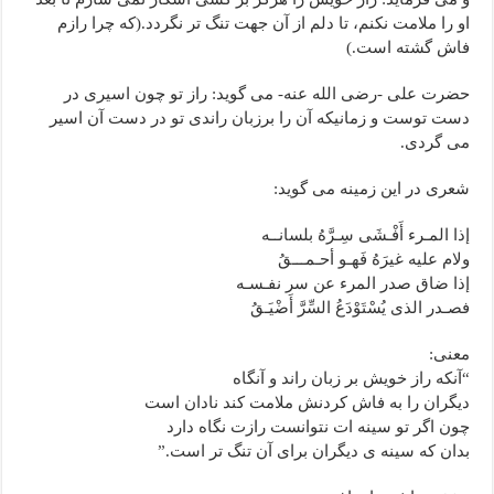
او را ملامت نکنم، تا دلم از آن جهت تنگ تر نگردد.(که چرا رازم
فاش گشته است.)
حضرت علی -رضی الله عنه- می گوید: راز تو چون اسیری در
دست توست و زمانیکه آن را برزبان راندی تو در دست آن اسیر
می گردی.
شعری در این زمینه می گوید:
إذا المـرء أَفْـشَی سِـرَّهُ بلسانــه
ولام علیه غیرَهُ فَهـو أحـمـــقُ
إذا ضاق صدر المرء عن سر نفـسـه
فصـدر الذی یُسْتَوْدَعُ السِّرَّ أَضْیَـقُ
معنی:
“آنکه راز خویش بر زبان راند و آنگاه
دیگران را به فاش کردنش ملامت کند نادان است
چون اگر تو سینه ات نتوانست رازت نگاه دارد
بدان که سینه ی دیگران برای آن تنگ تر است.”