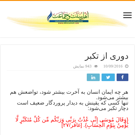
دوری از تکبر
10/09/2016
943 نمایش
هر چه ایمان انسان به آخرت بیشتر شود، تواضعش هم
بیشتر می‌شود.
تنها کسی که یقینش به دیدار پروردگار ضعیف است
دچار تکبر می‌شود:
{وَقَالَ مُوسَى إِنِّی عُذْتُ بِرَبِّی وَرَبِّکُم مِّن کُلِّ مُتَکَبِّرٍ لَّا
یُؤْمِنُ بِیَوْمِ الْحِسَابِ}. [غافر/۲۷]