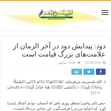
دود: پیدایش دود در آخر الزمان از
علامت‌های بزرگ قیامت است
03/09/2018
1,096 نمایش
الله بلندمرتبه می‌فرماید: ﴿فَٱرۡتَقِبۡ یَوۡمَ تَأۡتِی ٱلسَّمَآءُ
بِدُخَانٖ مُّبِینٖ١٠ یَغۡشَى ٱلنَّاسَۖ هَٰذَا عَذَابٌ أَلِیمٞ١١﴾ [الدخان:
۱۰-۱۱].
«پس [ای پیامبر] منتظر روزی باش که آسمان، دودی آشکار [پدید]
آورد. که [تمام] مردم را فرامی‌گیرد. این عذابی دردناک است».