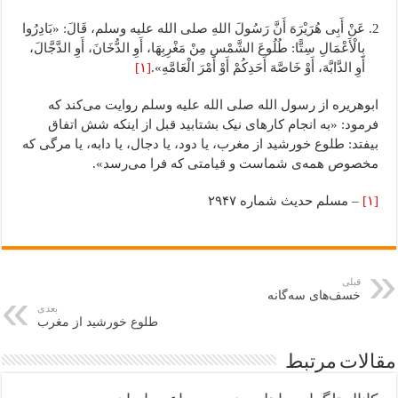
عَنْ أَبِی هُرَیْرَهَ أَنَّ رَسُولَ اللهِ صلی الله علیه وسلم، قَالَ: «بَادِرُوا
بِالْأَعْمَالِ سِتًّا: طُلُوعَ الشَّمْسِ مِنْ مَغْرِبِهَا، أَوِ الدُّخَانَ، أَوِ الدَّجَّالَ،
أَوِ الدَّابَّهَ، أَوْ خَاصَّهَ أَحَدِکُمْ أَوْ أَمْرَ الْعَامَّهِ».
[۱]
ابوهریره از رسول الله صلی الله علیه وسلم روایت می‌کند که
فرمود: «به انجام کارهای نیک بشتابید قبل از اینکه شش اتفاق
بیفتد: طلوع خورشید از مغرب، یا دود، یا دجال، یا دابه، یا مرگی که
مخصوص همه‌ی شماست و قیامتی که فرا می‌رسد».
[۱]
– مسلم حدیث شماره ۲۹۴۷
قبلی
خسف‌های سه‌گانه
بعدی
طلوع خورشید از مغرب
مقالات مرتبط