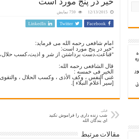
خیر در پنج مورد است
12/13/2015
759 نمایش
LinkedIn
Twitter
Facebook
امام شافعی رحمه الله می فرماید:
“خیر در پنج مورد است:
“قناعت،دست برداشتن از شر و اذیت،کسب حلال،تقوا
قال الشافعی رحمه الله:
الخیر فی خمسه :
غنى النفس ، وکف الأذى ، وکسب الحلال ، والتقوى ، و
[سیر أعلام النبلاء ].
قبلی
شب زنده داری را فراموش نکنید
ای بندگان الله
مقالات مرتبط