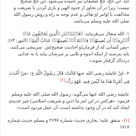
کند. این حج، حج ضعیفان نیز نامیده می‌‌شود. این حج صحیح
نیست؛ زیرا در آن تجاوز از حدود الهی و بازی کردن با شریعت و
مخالفت با اوامر او تعالی و عدم توجه به راه و روش رسول الله
صلی الله علیه وسلم می‌‌باشد.
۱- الله متعال می‌‌فرماید: ﴿فَلۡیَحۡذَرِ ٱلَّذِینَ یُخَالِفُونَ عَنۡ
أَمۡرِهِۦٓ أَن تُصِیبَهُمۡ فِتۡنَهٌ أَوۡ یُصِیبَهُمۡ عَذَابٌ أَلِیمٌ﴾ [النور: ۶۳].
«پس کسانی ‌که از فرمان[و احادیث صحیح]ش سرپیچی می‌کنند،
باید بترسند از اینکه اندوه و بلایی بر سرشان بیاید یا به عذابی
دردناک گرفتار شوند».
۲- عَنْ عَائِشَهَ رضی الله عنها قَالَتْ: قَالَ رَسُولُ اللَّهِ ج: «مَنْ أَحْدَثَ
[۱]
فِی أَمْرِنَا هَذَا مَا لَیْسَ فِیهِ، فَهُوَ رَدٌّ».
عایشه رضی الله عنها می‌گوید: رسول الله صلی الله علیه وسلم
فرمود: «هرکس در این امر ما (دین و شریعت اسلامی) چیز جدیدی
ایجاد کند که در آن وجود نداشته است، آن عمل مردود است».
[۱]
– متفق علیه؛ بخاری حدیث شماره ۲۶۹۷ و مسلم حدیث شماره
۱۷۱۸