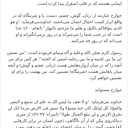
ایمانی هستند که در قلب اسقرار پیدا کرده است.
جوارح عبارتند از: زبان، گوش، چشم، دست، پا و شرمگاه که در
واقع ابزار کسب اعمال انسان می‌باشند. خداوندمی‌فرماید: “و هو
الذی یتوافاکم باللیل و یعلم ما جرحتم بالنهار” (انعام: ۶۰)؛ خدا
است که در شب شما را می‌میراند و در روز برمی‌انگیزاند و او
می‌داند که در روز چه می‌کنید.
رسول اکرم صلی الله وعلیه و آله وسلم فرموده است: “من یضمن
لی ما بین لحییه و ما بین رجلیه اضمن له الجنه”؛ هر کس برای من
آنچه را که در میان آرواره‌هایش هست (زبان، چشم و گوش) و آنچه
میان پاهایش هست (شرمگاه) تضمین کند، من بهشت را برای او
تضمین خواهم کرد.
جوارح مسئولند
خداوند می‌فرماید: “و لا تقف ما لیس لک به علم ان سمع و البصر
والفؤاد کل اولئک کان عنه مسؤلا ولا تمش فی الارض مرحا انک لن
تخرق الارض و لن تبلغ الجبال طولا” (اسراء: ۳۷-۳۶)؛ از چیزی
دنباله‌روی مکن که از آن ناآگاهی، (چون انسان در برابر کارهایی
که) چشم، گوش، دل و سایر اعضای بدن انجام می‌دهند، مورد