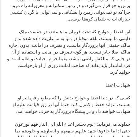
پرس و جو قرار می‌گیرد. و در زمین متکبرانه و مغرورانه راه مرو،
چرا که تو نمی‌توانی زمین را بشکافی و نمی‌توانی با گردن کشیدن
جبارانه‌ات به بلندای کوه‌ها برسی.
این اعضا و جوارح که تحت فرمان ما هستند، در حقیقت ملک
دایمی ما نیستند، بلکه موقتا در دنیا به ما عاریت داده شده‌اند و
مالک حقیقی آنها پروردگار ماست، و تصرف در امانت، بدون اجازه
مالک اصلا جایز نیست. هر گونه تصرف در امانت و استفاده از آن
در جایی که مالکش راضی نباشد، یقینا حرام، خیانت و ظلم است و
فرد امانتدار باید بداند که صاحب امانت روزی از او بازخواست
خواهد کرد.
شهادت اعضا
کسی که در دنیا اعضا و جوارح بدنش را که مطیع و فرمانبر او
هستند، نتواند حفظ و کنترل کند، حتما آنها در روز قیامت علیه او
شهادت خواهند داد و در پیشگاه پروردگار به حرف خواهند آمد.
خداوند می‌فرماید: “یوم یحشر اعداء الله الی النار فهم یوزعون
حتی اذا ما جاءوها شهد علیهم سهعهم و ابصارهم و جلودهم بما