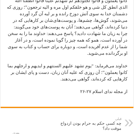
کانوا یعملون و قالوا لجلودهم لم شهدتم علینا قالوا انطقنا الله
الذی انطق کل شی و هو خلقکم اول مره و الیه ترجعون”؛ روزی که
دشمنان خدا به سوی آتش دوزخ رانده و بر لبه آن گرد آورده
می‌شوند، گوش‌ها، چشم‌ها، و پوست‌های‌شان بر کارهایی که در
دنیا کرده‌اند،‌ گواهی می‌دهند؛ آنان به پوست‌های خود می‌گویند:
چرا به زیان ما شهادت دادید؟ پاسخ می‌دهند: خداوند ما را به سخن
در آورده است، همو که همه چیز را گویا نموده است، و در آغاز
شما را از عدم آفریده است، و دوباره برای حساب و کتاب به سوی
او برگردانده می‌شوید.
خداوند می‌فرماید: “یوم تشهد علیهم السنتهم و ایدیهم و ارجلهم بما
کانوا یعملون”؛ آن روزی که علیه آنان زبان، دست و پای ایشان بر
کارهایی که کرده‌اند، گواهی می‌دهند.
از مجله ندای اسلام ۲۷-۲۶
قبلی
چه کسی حکم به حرام بودن ازدواج
موقت داد؟
بعدی