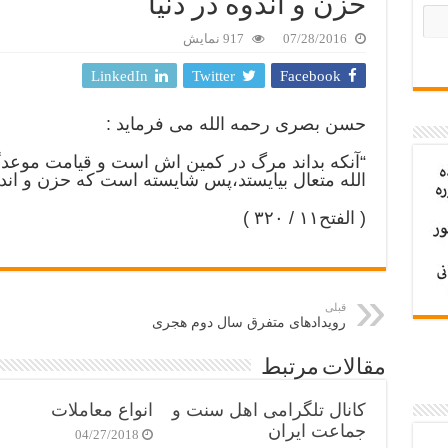
حزن و اندوه در دنیا
07/28/2016
917 نمایش
LinkedIn
Twitter
Facebook
حسن بصری رحمه الله می فرماید :
“آنکه بداند مرگ در کمین اش است و قیامت موعدگ
الله متعال بیایستد،پس شایسته است که حزن و اندو
( الفتح۱۱ / ۳۲۰ )
قبلی
رویدادهای متفرق سال دوم هجری
مقالات مرتبط
کانال تلگرامی اهل سنت و
انواع معاملات
جماعت ایران
04/27/2018