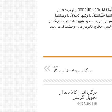
سعید فرمود: ﴿وَلِلَّهِ ٱلۡمَشۡرِقُ وَٱلۡمَغۡرِبُۚ فَأَیۡنَمَا تُوَلُّواْ فَثَمَّ وَجۡهُ ٱللَّهِۚ﴾ [البقره: ۱۱۵].
ۡنَٰکُمۡ وَفِیهَا نُعِیدُکُمۡ وَمِنۡهَا
 ۵۵]. سپس حجّاج گفت: سرش را ببرید. سعید شهید شد در حالی‌که از
بیر، حجّاج کابوس‌های وحشتناک می‌دید
بعدی
بزرگ‌ترین و افضل‌ترین کار
برگرداندن کالا بعد از
تحویل گرفتن
04/27/2018