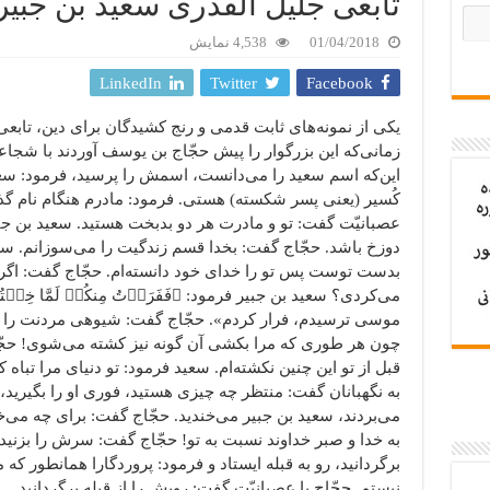
تابعی جلیل القدری سعید بن جبیر
01/04/2018
4,538 نمایش
LinkedIn
Twitter
Facebook
یکی از نمونه‌های ثابت قدمی و رنج کشیدگان برای دین، تابع
زمانی‌که این بزرگوار را پیش حجّاج بن یوسف آوردند با شجاع
این‌که اسم سعید را می‌دانست، اسمش را پرسید، فرمود: سعید
کُسیر (یعنی پسر شکسته) هستی. فرمود: مادرم هنگام نام گذاری ب
عصبانیّت گفت: تو و مادرت هر دو بدبخت هستید. سعید بن 
دوزخ باشد. حجّاج گفت: بخدا قسم زندگیت را می‌سوزانم. سع
بدست توست پس تو را خدای خود دانسته‌ام. حجّاج گفت: اگر
موسی ترسیدم، فرار کردم». حجّاج گفت: شیوه­ی مردنت را ا
چون هر طوری که مرا بکشی آن گونه نیز کشته می‌شوی! حج
قبل از تو این چنین نکشته‌ام. سعید فرمود: تو دنیای مرا تباه 
به نگهبانان گفت: منتظر چه چیزی هستید، فوری او را بگیرید،
می‌بردند، سعید بن جبیر می‌خندید. حجّاج گفت: برای چه می
به خدا و صبر خداوند نسبت به تو! حجّاج گفت: سرش را بزنید
برگردانید، رو به قبله ایستاد و فرمود: پروردگارا همانطور ک
نیستم. حجّاج با عصبانیّت گفت: رویش را از قبله برگردانید.