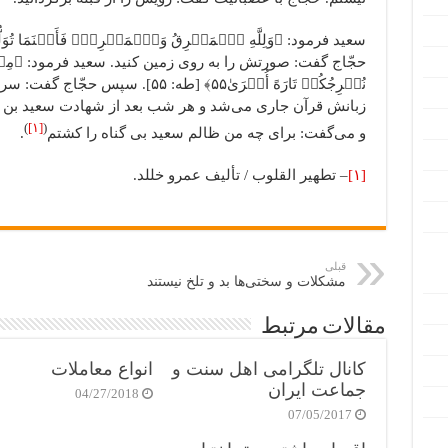
حجّاج گفت: صورتش را به روی زمین کنید. سعید فرمود: ﴿مِنۡهَا خَلَق
نُخۡرِجُکُمۡ تَارَهً أُخۡرَىٰ۵۵﴾ [طه:
زبانش قرآن جاری می‌شد و هر شب بعد از شهادت سعید بن جُ
)
[۱]
(
و می‌گفت: برای چه من ظالم سعید بی گناه را کشتم
.
[۱]
– تطهیر القلوب / تألیف عمرو خللد.
قبلی
مشکلات و سختی‌ها بد و تلخ نیستند
مقالات مرتبط
کانال تلگرامی اهل سنت و
انواع معاملات
جماعت ایران
04/27/2018
07/05/2017