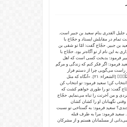
ی جلیل القدری بنام سعید بن جبیر است.
ت تمام در مقابلش ایستاد و حجّاج با
 بن جبیر. حجّاج گفت: امّا تو شقی بن
ه این نام از تو آگاه‌تر بود. حجّاج با
جبیر فرمود: بدبخت کسی است که اهل
ید فرمود: اگر فکر کنم که زندگی و مرگم
 راست می‌گویی چرا از دستم فرار
می‌کردی؟ سعید بن جبیر فرمود: ﴿فَفَرَرۡتُ مِنکُمۡ لَمَّا خِفۡتُکُمۡ﴾ [الشعراء: ۲۱]. «آنگاه که مثل
نتخاب کن! سعید فرمود: تو انتخاب کن
ّاج گفت: تو را طوری خواهم کشت که
کردی و من آخرتت را تباه می‌نمایم. حجّاج
 وقتی نگهبانان او را کشان کشان
‌خندی؟ سعید فرمود: به گستاخی تو نسبت
. سعید فرمود: مرا به طرف قبله
ه می‌دانی از مسلمانان هستم و از مشرکان