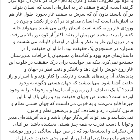
یا کوه نور معروف است و غاری به نام «حرا» در بالای آن کوه قرار
گرفته است، ارتفاع سقف غار به اندازه‌ای است که انسان بتواند
در آن بایستد بدون آن که سرش به سقف غار بخورد. طول غار هم
به اندازه‌ای است که انسان می‌تواند در آن دراز بکشد و چون در
ورودی غار رو به کعبه است انسان وقتی می‌نشیند می‌تواند خانه
کعبه را ببیند. محمد ص پیش از بعثت اکثراً از کوه نور بالا می‌رفت
و در درون این غار به تفکر و تأمل در اوضاع کاینات می‌نشست و
همواره در جستجوی یک حقیقت بود، اما او آن حقیقت را در
داستان‌های قوم یهود و کتاب‌های مسیحیان یا خرافات بت‌پرستان
جستجو نمی‌کرد، بلکه می‌خواست برای درک حقیقت در خلوت این
غار روح خویش را اوج دهد و باتفکر و دقت نظر در جهان و
پدیده‌های آن پرده‌های ظلمت و تاریکی را کنار بزند و با اسرار و راز
خلقت آشنا شود. می‌اندیشید که جهان هستی چگونه به وجود
آمده؟ آیا یک تصادف، این زمین و آسمان‌ها و موجودات را به وجود
آورده است؟ محمد ص جویای حقیقت بود و روان پاک او با این
چیزها قانع نمی‌شد و به خوبی می‌دانست که جهان هستی نظام و
قانون کاملی دارد و تصادف کور و بی‌شعور نظم و قانون
نمی‌شناسد و نمی‌تواند آفریدگار جهان باشد و باید آفریننده‌ای مدبر
و توانا با دست قدرت به همه چیز هستی بخشیده باشد. در اثنای
این تفکرات و اندیشه‌ها بود که در سن چهل سالگی در روز دوشنبه
هفدهم ماه رمضان برای اولین بار امین وحی حضرت جبرئیل از