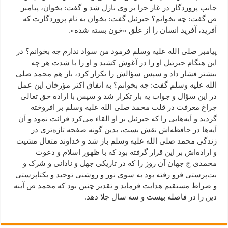
جانب پروردگار در غار حرا بر وی نازل شد و گفت: بخوان، پیامبر
ص گفت: چه بخوانم؟ جبرئیل گفت: بخوان به نام پروردگارت که
آفرید، آفرید انسان را از علق «خون بسته شده».
پیامبر صلی الله علیه وسلم فرمود من سواد ندارم چه بخوانم؟ در
این هنگام جبرئیل او را در آغوش کشید و او را با شدت هر چه
بیشتر فشار داد و سپس سؤالش را تکرار کرد، باز هم محمد صلی
الله علیه وسلم گفت: چه بخوانم؟ به اتفاق اکثر مؤرخان این عمل
در این سؤال و جواب یه بار تکرار شد و سپس با اراده حق تعالی
چراغ معرفت در قلب محمد صلی الله علیه وسلم بر افروخته
گردید و آیه‌هایی را که جبرئیل بر او القاء می‌کرد قرائت نمود و آن
آیه‌ها در حافظه‌اش نقش بست، بدین گونه صفحه تازه‌تری در
زندگی محمد صلی الله علیه وسلم باز شد و خداوند متعال مشیت
و اراده‌اش بر این قرار گرفته بود که با ظهور اسلام و دعوت
محمدی ج جهان آن روز را که در تاریکی جهل و نادانی و شرک و
بت‌پرستی فرو رفته بود به سوی نور و روشنی توحید و یکتاپرستی
و صراط مستقیم هدایت فرماید و تقدیر چنین بود که محمد ص آینه
دین را در فاصله بیست و سه سال جلا دهد.