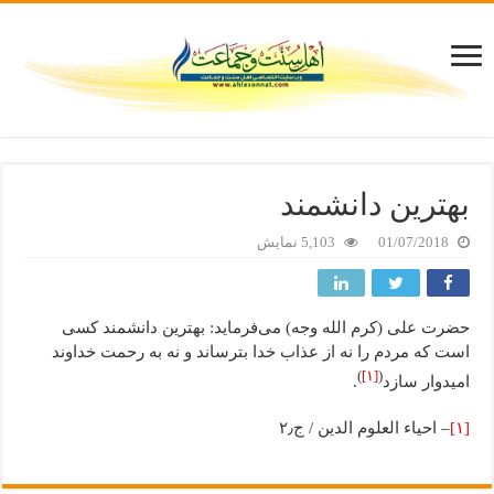
بهترین دانشمند
01/07/2018
5,103 نمایش
حضرت علی (کرم الله وجه) می‌فرماید: بهترین دانشمند کسی
است که مردم را نه از عذاب خدا بترساند و نه به رحمت خداوند
)
[۱]
(
امیدوار سازد
.
[۱]
– احیاء العلوم الدین / ج۲٫