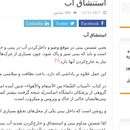
استنشاق آب
11/11/2017
986 نمایش
LinkedIn
Twitter
Facebook
استنشاق آب
یعنی شستن بینی در موقع وضو و داخل‌کردن آب در بینی و خا
است و باید که بینی تمیز و پاک شود، چون بسیاری از چرک‌ها 
[۱]
نیاز به خارج‌کردن آن‎ها دارد.
این عمل علاوه بر پاداشی که دارد، باعث نظافت و سلامتی م
در کتاب «أسباب الشّفاء من الأسقام والأهواء» چنین آمده 
گروهی از پزشکان دانشگاه اسکندریّه نتیجه گرفتند بیشتر کس
بینی‌هایشان خالی از خاک و ویروس و میکروب است.
و روشن است که داخل بینی یکی از محل‌های تجمّع بسیاری ا
امّا شستن مداوم بینی و استنشاق و خارج‌کردن شدید آب بی
عفونت‌ها و میکروب‌ها و در نتیجه، سالم‌ماندن تمامی بدن شو