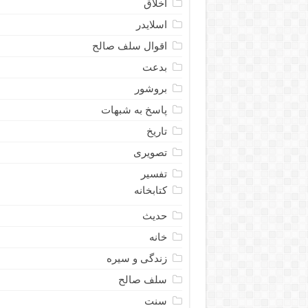
اخلاق
اسلایدر
اقوال سلف صالح
بدعت
بروشور
پاسخ به شبهات
تاریخ
تصویری
تفسیر
کتابخانه
حدیث
خانه
زندگی و سیره
سلف صالح
سنت