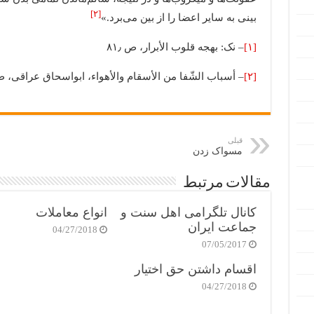
[۲]
بینی به سایر اعضا را از بین می‌برد.»
[۱]
– نک: بهجه قلوب الأبرار، ص ۸۱٫
[۲]
– أسباب الشّفا من الأسقام والأهواء، ابواسحاق عراقی، ص ٫
قبلی
مسواک‌ زدن
مقالات مرتبط
کانال تلگرامی اهل سنت و
انواع معاملات
جماعت ایران
04/27/2018
07/05/2017
اقسام داشتن حق اختیار
04/27/2018