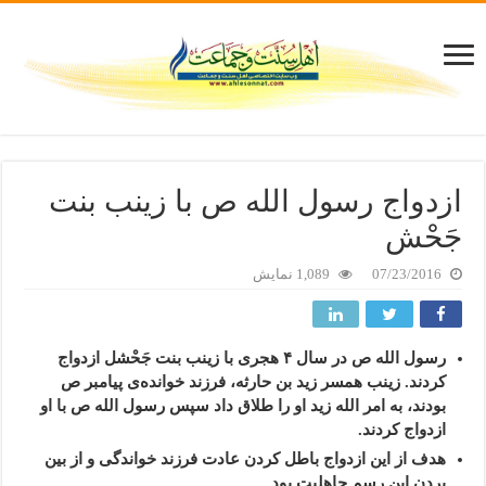
ازدواج رسول الله ص با زینب بنت
جَحْش
07/23/2016
1,089 نمایش
رسول الله ص در سال ۴ هجری با زینب بنت جَحْشل ازدواج
کردند. زینب همسر زید بن حارثه، فرزند خوانده‌ی پیامبر ص
بودند، به امر الله زید او را طلاق داد سپس رسول الله ص با او
ازدواج کردند.
هدف از این ازدواج باطل کردن عادت فرزند خواندگی و از بین
بردن این رسمِ جاهلیت بود.