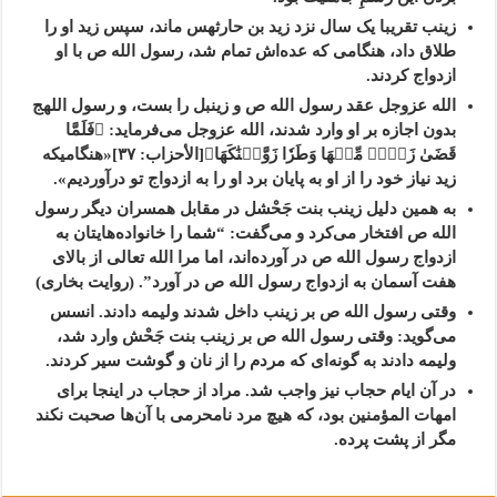
زینب تقریبا یک سال نزد زید بن حارثهس ماند، سپس زید او را
طلاق داد، هنگامی که عده‌اش تمام شد، رسول الله ص با او
ازدواج کردند.
الله عزوجل عقد رسول الله ص و زینبل را بست، و رسول اللهج
بدون اجازه بر او وارد شدند، الله عزوجل می‌فرماید: ﴿فَلَمَّا
قَضَىٰ زَیۡدٞ مِّنۡهَا وَطَرٗا زَوَّجۡنَٰکَهَا﴾[الأحزاب: ۳۷]«هنگامیکه
زید نیاز خود را از او به پایان برد او را به ازدواج تو درآوردیم».
به همین دلیل زینب بنت جَحْشل در مقابل همسران دیگر رسول
الله ص افتخار می‌کرد و می‌گفت: “شما را خانواده‌هایتان به
ازدواج رسول الله ص در آورده‌اند، اما مرا الله تعالی از بالای
هفت آسمان به ازدواج رسول الله ص در آورد”. (روایت بخاری)
وقتی رسول الله ص بر زینب داخل شدند ولیمه دادند. انسس
می‌گوید: وقتی رسول الله ص بر زینب بنت جَحْش وارد شد،
ولیمه دادند به گونه‌ای که مردم را از نان و گوشت سیر کردند.
در آن ایام حجاب نیز واجب شد. مراد از حجاب در اینجا برای
امهات المؤمنین بود، که هیچ مرد نامحرمی با آن‌ها صحبت نکند
مگر از پشت پرده.