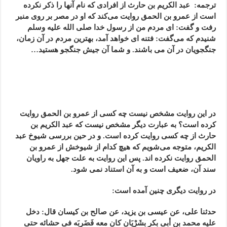
ترجمه: عبد الکریم بن حارث از افرادی که نام آنها را ذکر نکرده
است از عمرو بن الحمق روایت می‌کند که او در مصر بر روی منبر
رفت و گفت: ای مردم من از رسول خدا صلی الله علیه وسلم
شنیدم که می‌گفت: فتنه ای خواهد آمد، بهترین مردم در آن زمان،
جنگجویان در آن می باشند. و شما آن جیش جنگجو هستید…
در این روایت مشخص نیست چه کسی از عمرو بن الحمق روایت
کرده است؟ به عبارت دیگر مشخص نیست که عبد الکریم بن
حارث از چه کسی روایت کرده است. و در حین بررسی شیوخ عبد
الکریم، متوجه می‌شویم که هیچ کدام از شیوخش از عمرو بن
الحمق روایت نکرده اند. پس این روایت به علت جهل به راویان
سند آن، ضعیف است و به آن استناد نمی شود.
در روایت دیگری چنین آمده است:
حدثنا علی، عن عیسى بن یزید، عن صالح بن کیسان قال: دخل
علیه محمد بن أبی بکر بِشَرْیَان کان معه فَضَربَه فی حشائه حتى