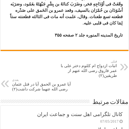
وقَعَتْ فی أوْدَاجِهِ فخر، وضَرَبَ کنانَهُ بن بِشْرٍ جَبْهَتَهُ بعَمُود، وضرَبَه
أسْوَدَان بن حُمْرَان بالسیف، وقعد عمرو بن الحَمق على صَدْره
فطعنه تسع طعنات. وقال، علمت أنه مات فی الثالثه فطعنته ستاً
لِمَا کان فی قلبی علیه.
تاریخ المدینه المنوره جلد ۲ صفحه ۳۵۵
قبلی
اثبات ازدواج ام کلثوم دختر علی با
عمر فاروق رضی الله عنهم از
طریقین(۲)
بعدی
آیا عمرو بن الحمق آیا در قتل عثمان
رضی الله عنهما شرکت داشت(۲)
مقالات مرتبط
کانال تلگرامی اهل سنت و جماعت ایران
07/05/2017