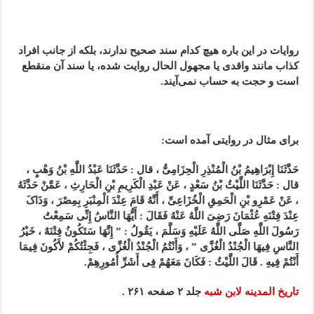
روایات در این باره هیچ کدام سند صحیح ندارند‌، بلکه از جانب افراد
کذاب مانند واقدی یا مجهول الحال روایت شده، یا سند آن منقطع
است و حجت به حساب نمی‌آیند.
برای مثال در روایتی آمده است:
حَدَّثَنَا إِبْرَاهِیمُ بْنُ الْمُنْذِرِ الْحِزَامِیُّ ، قال : حَدَّثَنَا عَبْدُ اللَّهِ بْنُ وَهْبٍ ،
قال : حَدَّثَنَا اللَّیْثُ بْنُ سَعْدٍ ، عَنْ عَبْدِ الْکَرِیمِ بْنِ الْحَارِثِ ، عَمَّنْ حَدَّثَهُ
، عَنْ عَمْرِو بْنِ الْحَمِقِ الْخُزَاعِیِّ ، أَنَّهُ قَامَ عِنْدَ الْمِنْبَرِ بِمِصْرَ ، وَذَاکَ
عِنْدَ فِتْنَهِ عُثْمَانَ رَضِیَ اللَّهُ عَنْهُ فَقَالَ : أَیُّهَا النَّاسُ إِنِّی سَمِعْتُ
رَسُولَ اللَّهِ صَلَّى اللَّهُ عَلَیْهِ وَسَلَّمَ ، یَقُولُ : ” إِنَّهَا سَتَکُونُ فِتْنَهٌ ، خَیْرُ
النَّاسِ فِیهَا الْجُنْدُ الْغُزَّى ” ، وَأَنْتُمُ الْجُنْدُ الْغُزَّى ، فَجِئْتُکُمْ لأَکُونَ فِیمَا
أَنْتُمْ فِیهِ . قَالَ اللَّیْثُ : فَکَانَ مَعَهُمْ فِی أَشَرِّ أُمُورِهِمْ.
تاریخ المدینه لابن شبه
جلد ۲ صفحه ۲۶۱ .