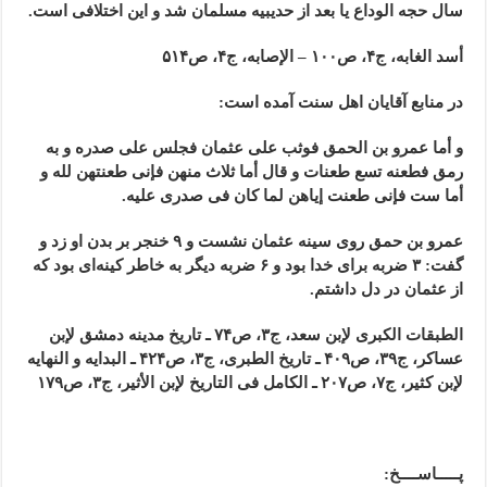
سال حجه الوداع یا بعد از حدیبیه مسلمان شد و این اختلافی است.
أسد الغابه، ج۴، ص۱۰۰ – الإصابه، ج۴، ص۵۱۴
در منابع آقایان اهل سنت آمده است:
و أما عمرو بن الحمق فوثب على عثمان فجلس على صدره و به
رمق فطعنه تسع طعنات و قال أما ثلاث منهن فإنی طعنتهن لله و
أما ست فإنی طعنت إیاهن لما کان فی صدری علیه.
عمرو بن حمق روی سینه عثمان نشست و ۹ خنجر بر بدن او زد و
گفت: ۳ ضربه برای خدا بود و ۶ ضربه دیگر به خاطر کینه‌ای بود که
از عثمان در دل داشتم.
الطبقات الکبرى لإبن سعد، ج۳، ص۷۴ ـ تاریخ مدینه دمشق لإبن
عساکر، ج۳۹، ص۴۰۹ ـ تاریخ الطبری، ج۳، ص۴۲۴ ـ البدایه و النهایه
لإبن کثیر، ج۷، ص۲۰۷ ـ الکامل فی التاریخ لإبن الأثیر، ج۳، ص۱۷۹
پـــــاســــخ: