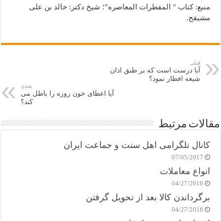
منبع: کتاب ” المفطرات المعاصره”؛ شیخ دکتر: خالد بن علی
مشیقح.‏
قبلی
آیا درست است که بر طبق اذان
شیعه افطار نمود؟
بعدی
آیا اعطای خون روزه را باطل می
کند؟
مقالات مرتبط
کانال تلگرامی اهل سنت و جماعت ایران
07/05/2017
انواع معاملات
04/27/2018
برگرداندن کالا بعد از تحویل گرفتن
04/27/2018