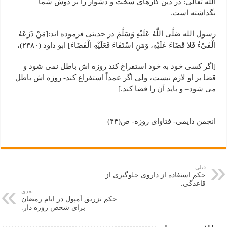
الله تعالی: در دین کارهای سخت و دشوار را بر دوش شما
نگذاشته است.
رسول الله صَلَّی اللَّهُ عَلَیْهِ وَسَلَّمَ در حدیثی فرموده اند:[مَنْ ذَرَعَهُ
الْقَیْءُ فَلا قَضَاءَ عَلَیْهِ، وَمَنِ اسْتَقَاءَ فَعَلَیْهِ الْقَضَاءَ] ابو داود (۲۳۸۰)،
[اگر کسی خود به خود استفراغ کند روزه اش باطل نمی شود و
قضا بر او لازم نیست، ولی اگر عمداً استفراغ کند- روزه اش باطل
می شود– و باید آن را قضا کند.]
انجمن دایمی- فتاوای روزه- ص(۴۴)
قبلی
حکم استفاده از داروی جلوگیری از
قاعدگی.
بعدی
حکم تزریق آمپول در ایام رمضان
برای شخص روزه دار.