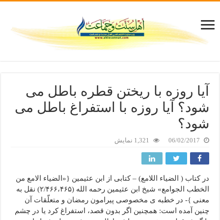
آیا روزه با ریختن قطره باطل می
شود؟ آیا روزه با استفراغ باطل می
شود؟
06/02/2017
1,321 نمایش
در کتاب ( الضیاء اللامع) – کتابی از ابن عثیمین {«الضیاء الامع من
الخطب الجوامع» شیخ ابن عثیمین رحمه الله (۲/۴۶۶،۴۶۵) نقل به
معنی }- در خطبه ی مخصوصی پیرامون رمضان و متعلّقات آن
چنین آمده است: همچنین اگر بدون قصد، استفراغ کرد یا در چشم