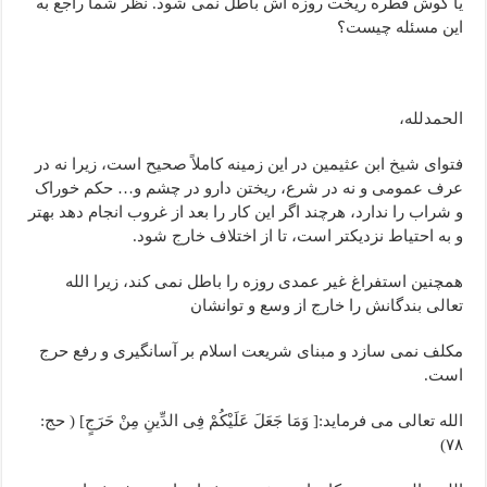
یا گوش قطره ریخت روزه اش باطل نمی شود. نظر شما راجع به
این مسئله چیست؟
الحمدلله،
فتوای شیخ ابن عثیمین در این زمینه کاملاً صحیح است، زیرا نه در
عرف عمومی و نه در شرع، ریختن دارو در چشم و… حکم خوراک
و شراب را ندارد، هرچند اگر این کار را بعد از غروب انجام دهد بهتر
و به احتیاط نزدیکتر است، تا از اختلاف خارج شود.
همچنین استفراغ غیر عمدی روزه را باطل نمی کند، زیرا الله
تعالی بندگانش را خارج از وسع و توانشان
مکلف نمی سازد و مبنای شریعت اسلام بر آسانگیری و رفع حرج
است.
الله تعالی می فرماید:[ وَمَا جَعَلَ عَلَیْکُمْ فِی الدِّینِ مِنْ حَرَجٍ] ( حج:
۷۸)